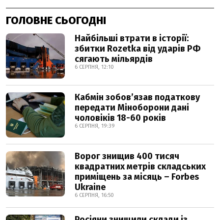
ГОЛОВНЕ СЬОГОДНІ
Найбільші втрати в історії:
збитки Rozetka від ударів РФ
сягають мільярдів
6 СЕРПНЯ, 12:10
Кабмін зобовʼязав податкову
передати Міноборони дані
чоловіків 18-60 років
6 СЕРПНЯ, 19:39
Ворог знищив 400 тисяч
квадратних метрів складських
приміщень за місяць – Forbes
Ukraine
6 СЕРПНЯ, 16:50
Росіяни знищили склади із