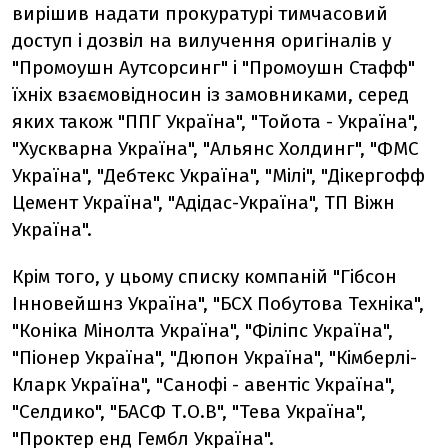
вирішив надати прокуратурі тимчасовий
доступ і дозвіл на вилучення оригіналів у
"Промоушн Аутсорсинг" і "Промоушн Стафф"
їхніх взаємовідносин із замовниками, серед
яких також "ППГ Україна", "Тойота - Україна",
"Хускварна Україна", "Альянс Холдинг", "ФМС
Україна", "Дебтекс Україна", "Мілі", "Дікергофф
Цемент Україна", "Адідас-Україна", ТП Віжн
Україна".
Крім того, у цьому списку компаній "Гібсон
Інновейшнз Україна", "БСХ Побутова Техніка",
"Коніка Мінолта Україна", "Філіпс Україна",
"Піонер Україна", "Дюпон Україна", "Кімберлі-
Кларк Україна", "Санофі - авентіс Україна",
"Селдико", "БАСФ Т.О.В", "Тева Україна",
"Проктер енд Гембл Україна".