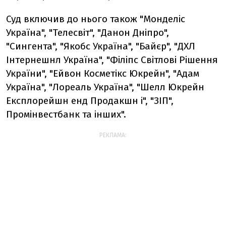
Суд включив до нього також "Монделіс
Україна", "Телесвіт", "Данон Дніпро",
"Сингента", "Якобс Україна", "Байєр", "ДХЛ
Інтернешнл Україна", "Філіпс Світлові Рішення
України", "Ейвон Косметікс Юкрейн", "Адам
Україна", "Лореаль Україна", "Шелл Юкрейн
Експлорейшн енд Продакшн і", "ЗІП",
Промінвестбанк та інших".
РЕКЛАМА: