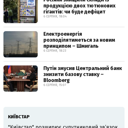
продукцією двох тютюнових
гігантів: чи буде дефіцит
6 СЕРПНЯ, 18:04
Електроенергія
розподілятиметься за новим
принципом – Шмигаль
6 СЕРПНЯ, 18:23
Путін змусив Центральний банк
знизити базову ставку –
Bloomberg
6 СЕРПНЯ, 15:07
КИЇВСТАР
"Київстар" розширює супутниковий зв’язок