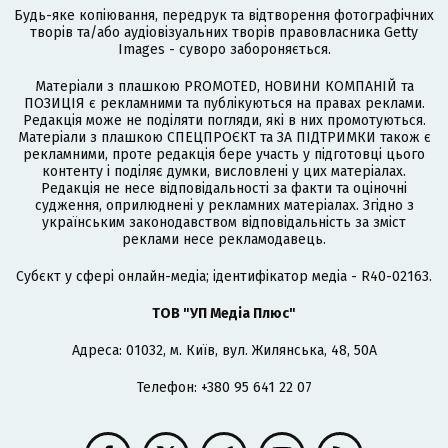
Будь-яке копіювання, передрук та відтворення фотографічних
творів та/або аудіовізуальних творів правовласника Getty
Images - суворо забороняється.
Матеріали з плашкою PROMOTED, НОВИНИ КОМПАНІЙ та
ПОЗИЦІЯ є рекламними та публікуються на правах реклами.
Редакція може не поділяти погляди, які в них промотуються.
Матеріали з плашкою СПЕЦПРОЄКТ та ЗА ПІДТРИМКИ також є
рекламними, проте редакція бере участь у підготовці цього
контенту і поділяє думки, висловлені у цих матеріалах.
Редакція не несе відповідальності за факти та оціночні
судження, оприлюднені у рекламних матеріалах. Згідно з
українським законодавством відповідальність за зміст
реклами несе рекламодавець.
Cубєкт у сфері онлайн-медіа; ідентифікатор медіа - R40-02163.
ТОВ "УП Медіа Плюс"
Адреса: 01032, м. Київ, вул. Жилянська, 48, 50А
Телефон: +380 95 641 22 07