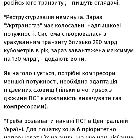
російського транзиту", - пишуть оглядачі.
"Реструктуризація неминуча. Зараз
"Укртрансгаз" має колосальні надлишкові
потужності. Система створювалася з
урахуванням транзиту близько 290 млрд
кубометрів в рік, зараз завантажена максимум
на 130 млрд", - додають вони.
Як наголошується, потрібні компресори
меншої потужності, необхідна адаптація
підземних сховищ (тільки в чотирьох з
дюжини ПСГ є можливість викачувати газ
компресорами).
"Треба розвивати наявні ПСГ в Центральній
Україні. Для початку хоча б пріоритетно
наповнювати їх на зиму. Інакше нам цієї зими