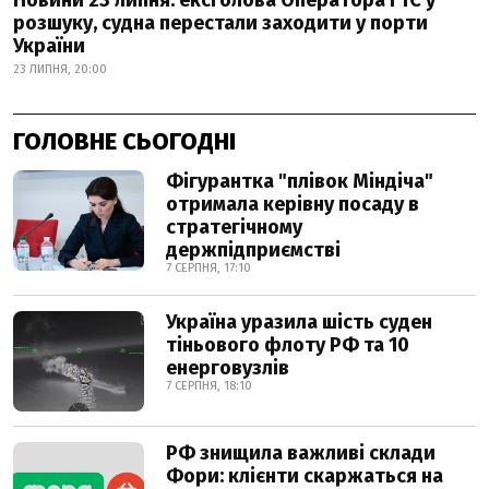
Новини 23 липня: ексголова Оператора ГТС у
розшуку, судна перестали заходити у порти
України
23 ЛИПНЯ, 20:00
ГОЛОВНЕ СЬОГОДНІ
Фігурантка "плівок Міндіча"
отримала керівну посаду в
стратегічному
держпідприємстві
7 СЕРПНЯ, 17:10
Україна уразила шість суден
тіньового флоту РФ та 10
енерговузлів
7 СЕРПНЯ, 18:10
РФ знищила важливі склади
Фори: клієнти скаржаться на