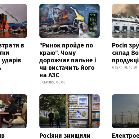
втрати в
"Ринок пройде по
Росія зр
итки
краю". Чому
склад Bo
 ударів
дорожчає пальне і
продукц
ь
чи вистачить його
6 СЕРПНЯ, 10:50
на АЗС
6 СЕРПНЯ, 06:00
ив
Росіяни знищили
Електрое