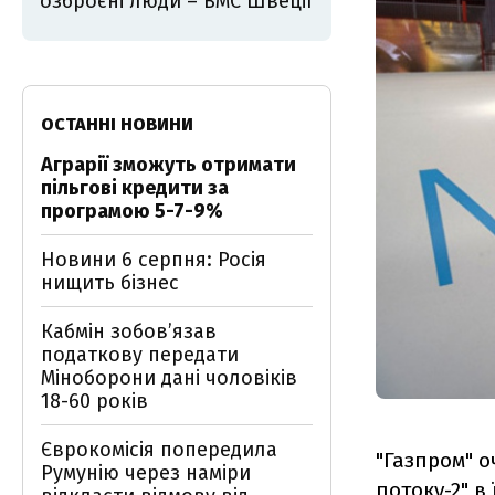
озброєні люди – ВМС Швеції
ОСТАННІ НОВИНИ
Аграрії зможуть отримати
пільгові кредити за
програмою 5-7-9%
Новини 6 серпня: Росія
нищить бізнес
Кабмін зобовʼязав
податкову передати
Міноборони дані чоловіків
18-60 років
Єврокомісія попередила
"Газпром" о
Румунію через наміри
потоку-2" в