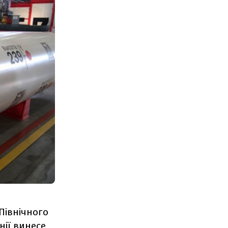
"Північного
нії винесе