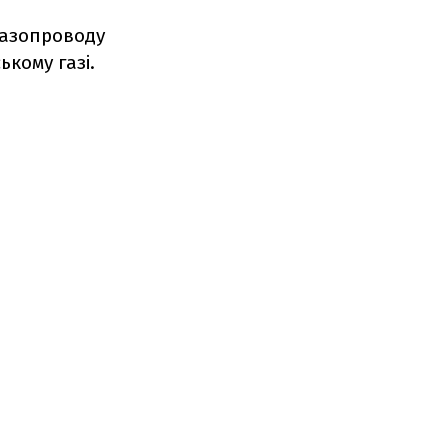
азопроводу
ькому газі.