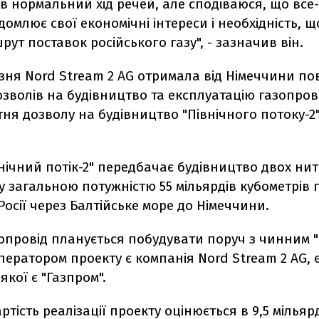
в нормальний хід речей, але сподіваюся, що все
домлює свої економічні інтереси і необхідність, щ
ут поставок російського газу", - зазначив він.
езня Nord Stream 2 AG отримала від Німеччини п
зволів на будівництво та експлуатацію газопров
тня дозволу на будівництво "Північного потоку-2
нічний потік-2" передбачає будівництво двох ни
 загальною потужністю 55 мільярдів кубометрів га
осії через Балтійське море до Німеччини.
опровід планується побудувати поруч з чинним 
ператором проекту є компанія Nord Stream 2 AG,
якої є "Газпром".
ртість реалізації проекту оцінюється в 9,5 мільяр