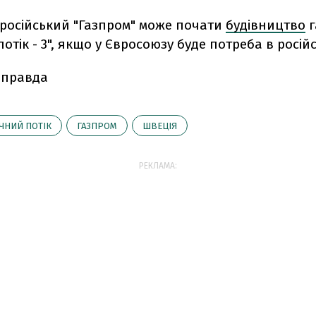
 р
осійський "Газпром" може почати
будівництво
г
потік - 3", якщо у Євросоюзу буде потреба в російс
 правда
ЧНИЙ ПОТІК
ГАЗПРОМ
ШВЕЦІЯ
РЕКЛАМА: