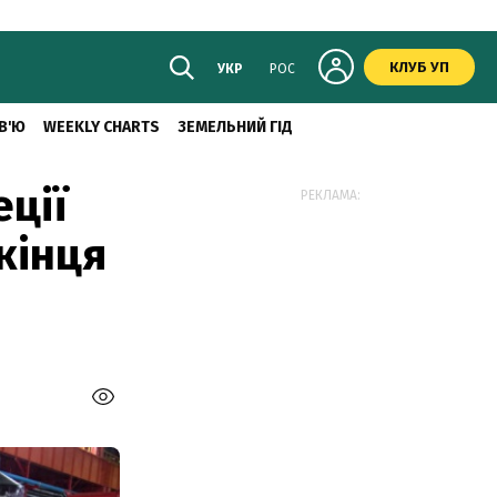
КЛУБ УП
УКР
РОС
В'Ю
WEEKLY CHARTS
ЗЕМЕЛЬНИЙ ГІД
еції
РЕКЛАМА:
 кінця