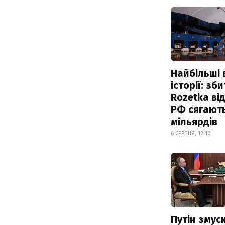
Найбільші 
історії: зб
Rozetka від
РФ сягают
мільярдів
6 СЕРПНЯ, 12:10
Путін змус