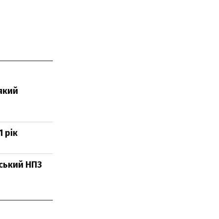
 який
 рік
ьський НПЗ