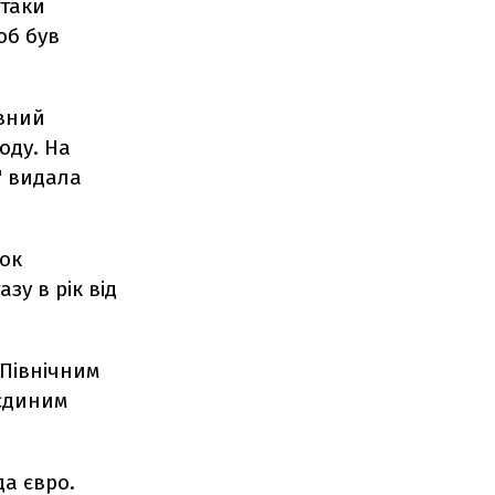
-таки
об був
овний
оду. На
" видала
ток
зу в рік від
"Північним
 єдиним
да євро.