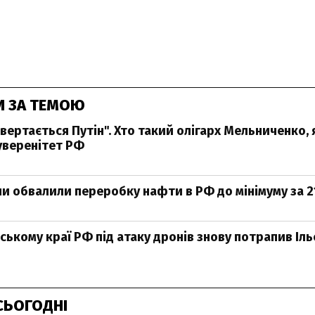
И ЗА ТЕМОЮ
вертається Путін". Хто такий олігарх Мельниченко,
уверенітет РФ
ни обвалили переробку нафти в РФ до мінімуму за 21
ському краї РФ під атаку дронів знову потрапив Іл
СЬОГОДНІ