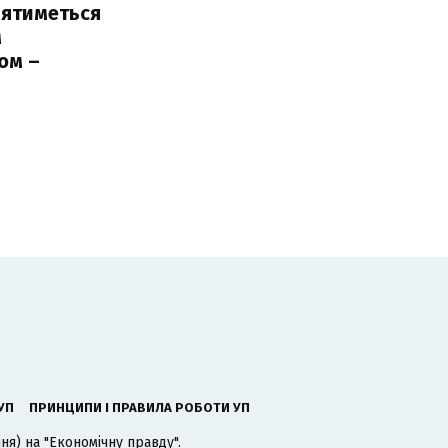
лятиметься
м
ом –
ь
УП
ПРИНЦИПИ І ПРАВИЛА РОБОТИ УП
я) на "Економічну правду".