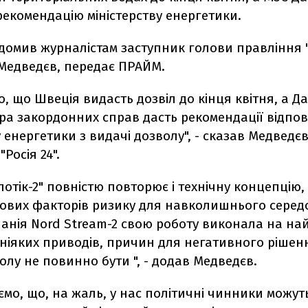
рекомендацію міністерству енергетики.
ідомив журналістам заступник голови правління 
Медведєв, передає ПРАЙМ.
о, що Швеція видасть дозвіл до кінця квітня, а Да
тра закордонних справ дасть рекомендації відпо
у енергетики з видачі дозволу", - сказав Медведєв
Росія 24".
потік-2" повністю повторює і технічну концепцію,
нових факторів ризику для навколишнього сере
панія Nord Stream-2 свою роботу виконала на н
му ніяких приводів, причин для негативного ріше
олу не повинно бути ", - додав Медведєв.
ємо, що, на жаль, у нас політичні чинники можут