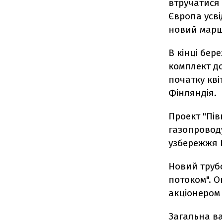
втручатися 
Європа усві
новий маршр
В кінці бер
комплект до
початку кві
Фінляндія.
Проект "Пів
газопроводу
узбережжя Р
Новий труб
потоком". О
акціонером 
Загальна ва