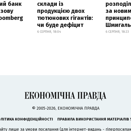
ий банк
склади із
розподі
азову
продукцією двох
за нови
loomberg
тютюнових гігантів:
принцип
чи буде дефіцит
Шмигал
6 СЕРПНЯ, 18:04
6 СЕРПНЯ, 18:23
© 2005-2026, ЕКОНОМІЧНА ПРАВДА
ЛІТИКА КОНФІДЕНЦІЙНОСТІ
ПРАВИЛА ВИКОРИСТАННЯ МАТЕРІАЛІВ 
айту лише за умови посилання (для інтернет-видань - гіперпосиланн