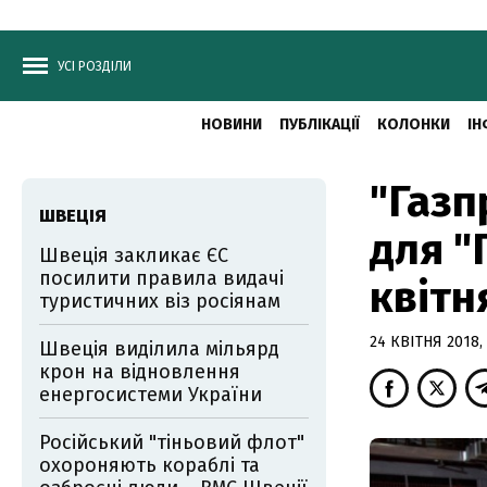
УСІ РОЗДІЛИ
НОВИНИ
ПУБЛІКАЦІЇ
КОЛОНКИ
ІН
"Газп
ШВЕЦІЯ
для "
Швеція закликає ЄС
посилити правила видачі
квітн
туристичних віз росіянам
24 КВІТНЯ 2018, 
Швеція виділила мільярд
крон на відновлення
енергосистеми України
Російський "тіньовий флот"
охороняють кораблі та