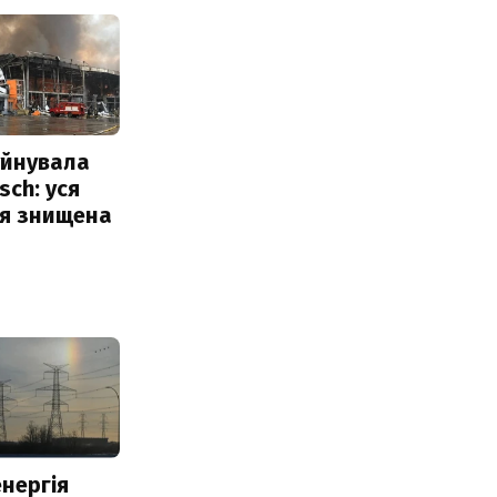
уйнувала
sch: уся
ія знищена
нергія