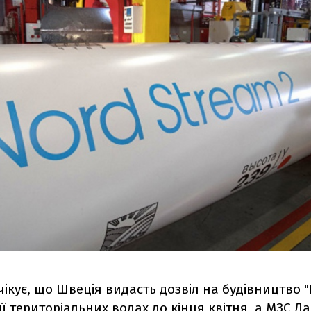
чікує, що Швеція видасть дозвіл на будівництво 
 її територіальних водах до кінця квітня, а МЗС Да