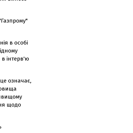
"Газпрому"
нія в особі
відному
 в інтерв'ю
 це означає,
довища
айвищому
ння щодо
ь