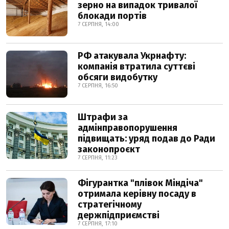
зерно на випадок тривалої
блокади портів
7 СЕРПНЯ, 14:00
РФ атакувала Укрнафту:
компанія втратила суттєві
обсяги видобутку
7 СЕРПНЯ, 16:50
Штрафи за
адмінправопорушення
підвищать: уряд подав до Ради
законопроєкт
7 СЕРПНЯ, 11:23
Фігурантка "плівок Міндіча"
отримала керівну посаду в
стратегічному
держпідприємстві
7 СЕРПНЯ, 17:10