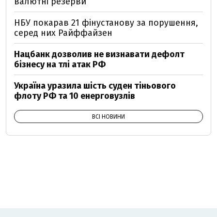
валютні резерви
НБУ покарав 21 фінустанову за порушення,
серед них Райффайзен
Нацбанк дозволив не визнавати дефолт
бізнесу на тлі атак РФ
Україна уразила шість суден тіньового
флоту РФ та 10 енерговузлів
ВСІ НОВИНИ