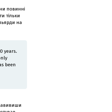
они повинні
ти тільки
ільярди на
0 years.
only
has been
 завивиши
готував