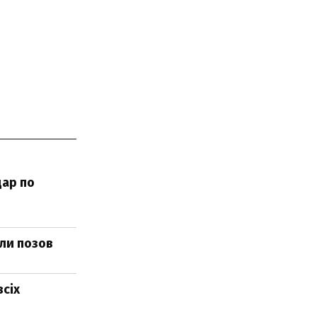
дар по
али позов
всіх