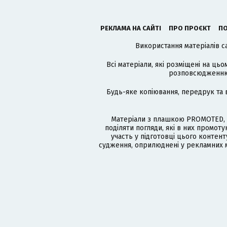
РЕКЛАМА НА САЙТІ
ПРО ПРОЄКТ
ПО
Використання матеріалів с
Всі матеріали, які розміщені на цьо
розповсюдженню в
Будь-яке копіювання, передрук та 
Матеріали з плашкою PROMOTED, 
поділяти погляди, які в них промо
участь у підготовці цього контенту
судження, оприлюднені у рекламних м