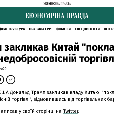
ФРАСТРУКТУРА
ПРАВИЛА ГРИ
ФІНАНСИ
СПЕЦПРОЄКТИ
ІНТЕР
 закликав Китай "покл
недобросовісній торгівл
4:20
США Дональд Трамп закликав владу Китаю "покл
сній торгівлі", відмовившись від торгівельних бар
написав у своїй сторінці на
Twitter
.