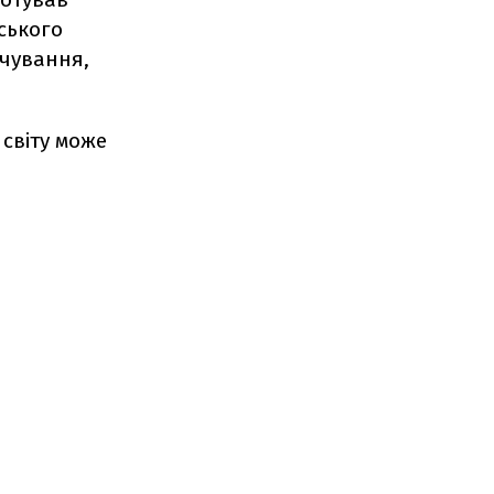
нського
рчування,
світу може