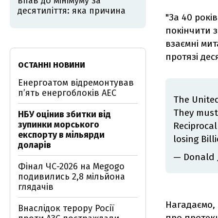
впав до мінімуму за
десятиліття: яка причина
"За 40 рокі
покінчити з
взаємні мит
протязі дес
ОСТАННІ НОВИНИ
Енергоатом відремонтував
п’ять енергоблоків АЕС
The United
They must 
НБУ оцінив збитки від
зупинки морського
Reciprocal
експорту в мільярди
losing Bil
доларів
— Donald 
Фінал ЧС-2026 на Megogo
подивились 2,8 мільйона
глядачів
Нагадаємо,
Внаслідок терору Росії
про протекц