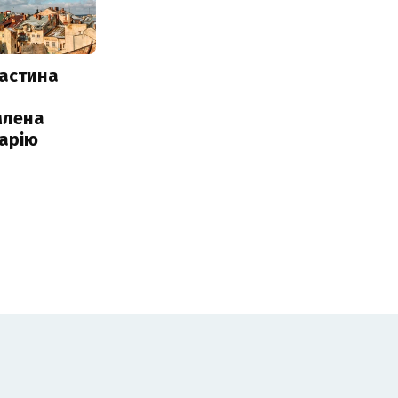
частина
млена
арію