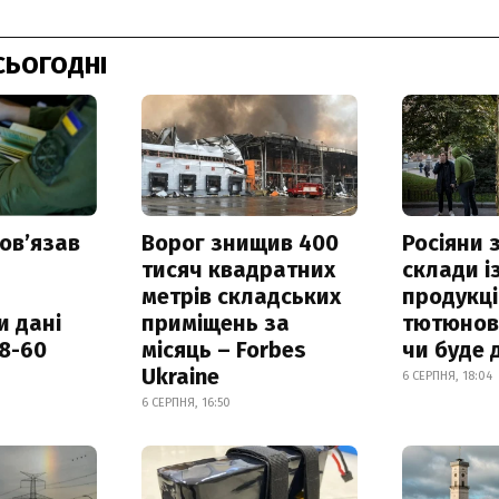
СЬОГОДНІ
овʼязав
Ворог знищив 400
Росіяни
тисяч квадратних
склади і
метрів складських
продукці
и дані
приміщень за
тютюнови
18-60
місяць – Forbes
чи буде 
Ukraine
6 СЕРПНЯ, 18:04
6 СЕРПНЯ, 16:50