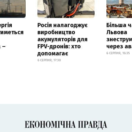
ргія
Росія налагоджує
Більша 
тиметься
виробництво
Львова
акумуляторів для
знестру
 –
FPV-дронів: хто
через ав
допомагає
6 СЕРПНЯ, 16:35
6 СЕРПНЯ, 17:30