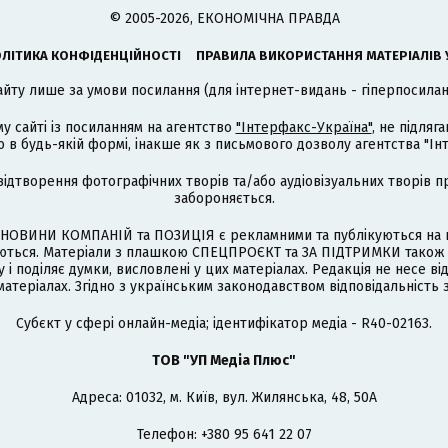
© 2005-2026, ЕКОНОМІЧНА ПРАВДА
ЛІТИКА КОНФІДЕНЦІЙНОСТІ
ПРАВИЛА ВИКОРИСТАННЯ МАТЕРІАЛІВ 
айту лише за умови посилання (для інтернет-видань - гіперпосиланн
му сайті із посиланням на агентство
"Інтерфакс-Україна"
, не підля
 будь-якій формі, інакше як з письмового дозволу агентства "Ін
відтворення фотографічних творів та/або аудіовізуальних творів п
забороняється.
НОВИНИ КОМПАНІЙ та ПОЗИЦІЯ є рекламними та публікуються на п
туються. Матеріали з плашкою СПЕЦПРОЄКТ та ЗА ПІДТРИМКИ також
 і поділяє думки, висловлені у цих матеріалах. Редакція не несе ві
атеріалах. Згідно з українським законодавством відповідальність 
Cубєкт у сфері онлайн-медіа; ідентифікатор медіа - R40-02163.
ТОВ "УП Медіа Плюс"
Адреса: 01032, м. Київ, вул. Жилянська, 48, 50А
Телефон: +380 95 641 22 07