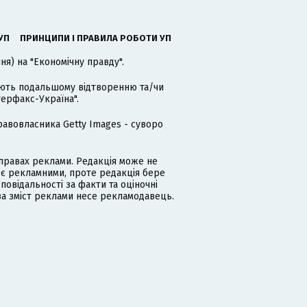
УП
ПРИНЦИПИ І ПРАВИЛА РОБОТИ УП
я) на "Економічну правду".
гають подальшому відтворенню та/чи
терфакс-Україна".
равовласника Getty Images - суворо
равах реклами. Редакція може не
 є рекламними, проте редакція бере
дповідальності за факти та оціночні
за зміст реклами несе рекламодавець.