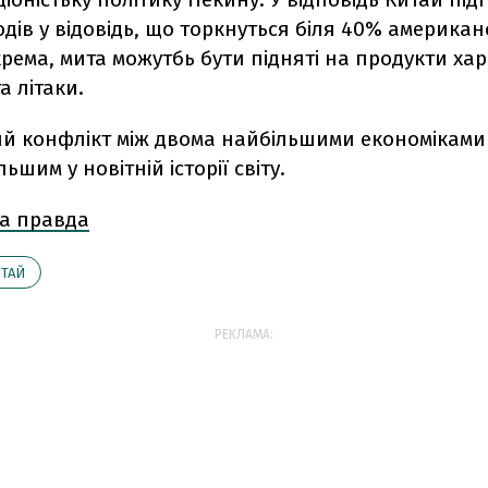
одів у відовідь, що торкнуться біля 40% америка
крема, мита можутбь бути підняті на продукти ха
а літаки.
ий конфлікт між двома найбільшими економіками 
ьшим у новітній історії світу.
а правда
ТАЙ
РЕКЛАМА: