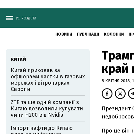
УСІ РОЗДІЛИ
НОВИНИ
ПУБЛІКАЦІЇ
КОЛОНКИ
ІН
Трамп
КИТАЙ
край 
Китай приховав за
офшорами частки в газових
8 КВІТНЯ 2018, 1
мережах і вітропарках
Європи
ZTE та ще одній компанії з
Президент 
Китаю дозволили купувати
чипи H200 від Nvidia
недобросові
Імпорт нафти до Китаю
Про це він 