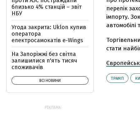
проти АЗС постраждали
близько 4% станцій – звіт
перелік зах
НБУ
імпорту. Зо
автомобілі т
Угода закрита: Uklon купив
оператора
Торгівельн
електросамокатів e-Wings
стати найбіл
На Запоріжжі без світла
залишилися п'ять тисяч
Європейськ
споживачів
ТРАМП
КИ
ВСІ НОВИНИ
РЕКЛАМА: