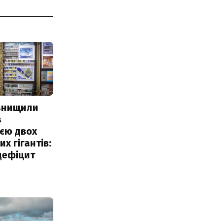
 знищили
з
єю двох
х гігантів:
дефіцит