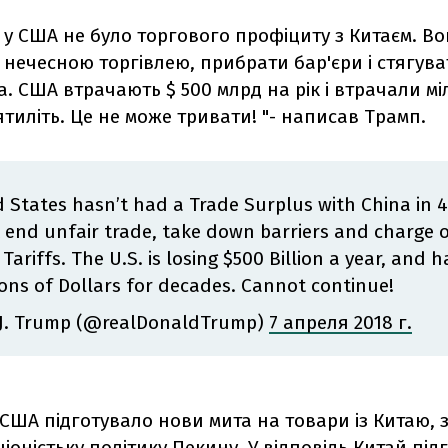
в у США не було торгового профіциту з Китаєм. В
 нечесною торгівлею, прибрати бар'єри і стягува
а. США втрачають $ 500 млрд на рік і втрачали м
ятиліть. Це не може тривати! "- написав Трамп.
 States hasn’t had a Trade Surplus with China in 4
end unfair trade, take down barriers and charge 
 Tariffs. The U.S. is losing $500 Billion a year, and 
lions of Dollars for decades. Cannot continue!
J. Trump (@realDonaldTrump)
7 апреля 2018 г.
 США підготувало нови мита на товари із Китаю,
іоністьку політику Пекину. У відповідь Китай під