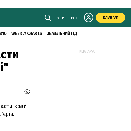
КЛУБ УП
УКР
РОС
В'Ю
WEEKLY CHARTS
ЗЕМЕЛЬНИЙ ГІД
асти
РЕКЛАМА:
і"
асти край
’єрів.