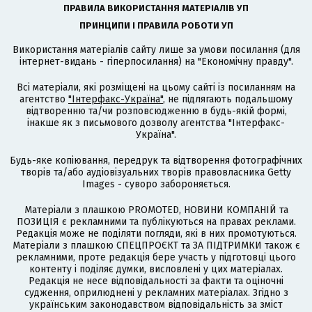
ПРАВИЛА ВИКОРИСТАННЯ МАТЕРІАЛІВ УП
ПРИНЦИПИ І ПРАВИЛА РОБОТИ УП
Використання матеріалів сайту лише за умови посилання (для
інтернет-видань - гіперпосилання) на "Економічну правду".
Всі матеріали, які розміщені на цьому сайті із посиланням на
агентство
"Інтерфакс-Україна"
, не підлягають подальшому
відтворенню та/чи розповсюдженню в будь-якій формі,
інакше як з письмового дозволу агентства "Інтерфакс-
Україна".
Будь-яке копіювання, передрук та відтворення фотографічних
творів та/або аудіовізуальних творів правовласника Getty
Images - суворо забороняється.
Матеріали з плашкою PROMOTED, НОВИНИ КОМПАНІЙ та
ПОЗИЦІЯ є рекламними та публікуються на правах реклами.
Редакція може не поділяти погляди, які в них промотуються.
Матеріали з плашкою СПЕЦПРОЄКТ та ЗА ПІДТРИМКИ також є
рекламними, проте редакція бере участь у підготовці цього
контенту і поділяє думки, висловлені у цих матеріалах.
Редакція не несе відповідальності за факти та оціночні
судження, оприлюднені у рекламних матеріалах. Згідно з
українським законодавством відповідальність за зміст