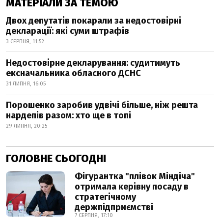
МАТЕРІАЛИ ЗА ТЕМОЮ
Двох депутатів покарали за недостовірні
декларації: які суми штрафів
3 СЕРПНЯ, 11:52
Недостовірне декларування: судитимуть
ексначальника обласного ДСНС
31 ЛИПНЯ, 16:05
Порошенко заробив удвічі більше, ніж решта
нардепів разом: хто ще в топі
29 ЛИПНЯ, 20:25
ГОЛОВНЕ СЬОГОДНІ
Фігурантка "плівок Міндіча"
отримала керівну посаду в
стратегічному
держпідприємстві
7 СЕРПНЯ, 17:10