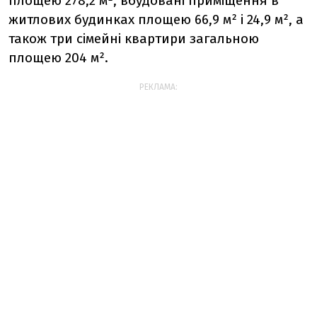
площею 278,2 м², вбудовані приміщення в
житлових будинках площею 66,9 м² і 24,9 м², а
також три сімейні квартири загальною
площею 204 м².
РЕКЛАМА: