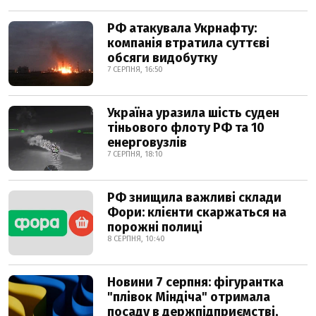
РФ атакувала Укрнафту:
компанія втратила суттєві
обсяги видобутку
7 СЕРПНЯ, 16:50
Україна уразила шість суден
тіньового флоту РФ та 10
енерговузлів
7 СЕРПНЯ, 18:10
РФ знищила важливі склади
Фори: клієнти скаржаться на
порожні полиці
8 СЕРПНЯ, 10:40
Новини 7 серпня: фігурантка
"плівок Міндіча" отримала
посаду в держпідприємстві,