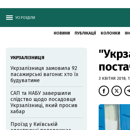
УСІ РОЗДІЛИ
НОВИНИ
ПУБЛІКАЦІЇ
КОЛОНКИ
ІН
"Укрз
УКРЗАЛІЗНИЦЯ
поста
Укрзалізниця замовила 92
пасажирські вагони: хто їх
3 КВІТНЯ 2018, 1
будуватиме
САП та НАБУ завершили
слідство щодо посадовця
Укрзалізниці, який просив
хабар
Проїзд у Київській