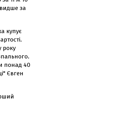
швидше за
ка купує
артості.
у року
зпального.
и понад 40
ці" Євген
ерший