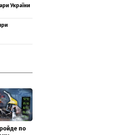
ари України
при
ройде по