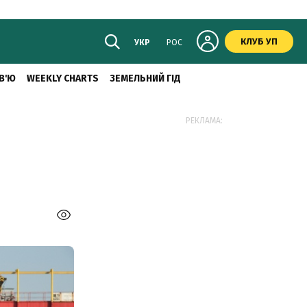
КЛУБ УП
УКР
РОС
В'Ю
WEEKLY CHARTS
ЗЕМЕЛЬНИЙ ГІД
РЕКЛАМА: