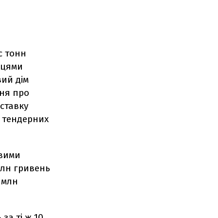
с тонн
жцями
вий дім
ння про
оставку
 тендерних
овими
млн гривень
2 млн
за ті ж 10