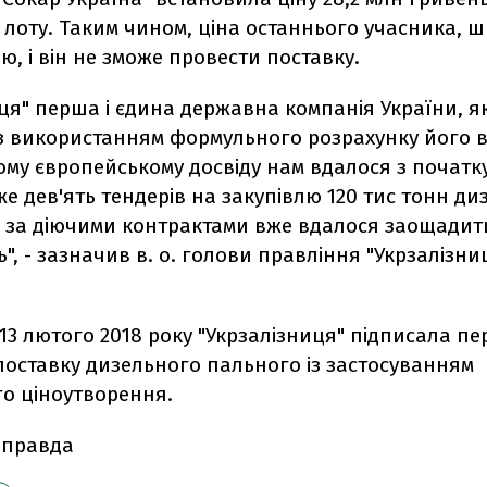
 лоту. Таким чином, ціна останнього учасника, 
ою, і він не зможе провести поставку.
ця" перша і єдина державна компанія України, я
з використанням формульного розрахунку його в
му європейському досвіду нам вдалося з початк
е дев'ять тендерів на закупівлю 120 тис тонн ди
ті за діючими контрактами вже вдалося заощадит
", - зазначив в. о. голови правління "Укрзалізни
13 лютого 2018 року
"Укрзалізниця" підписала п
поставку дизельного пального із застосуванням
о ціноутворення.
 правда