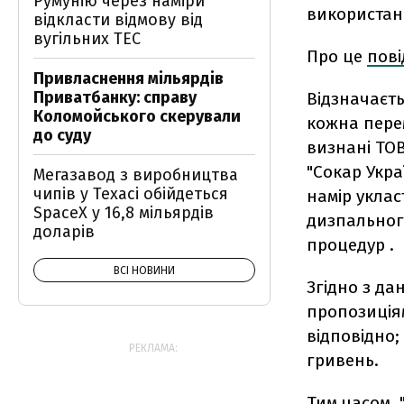
Румунію через наміри
використан
відкласти відмову від
вугільних ТЕС
Про це
пов
Привласнення мільярдів
Приватбанку: справу
Відзначаєть
Коломойського скерували
кожна перем
до суду
визнані ТОВ
"Сокар Укр
Мегазавод з виробництва
чипів у Техасі обійдеться
намір уклас
SpaceX у 16,8 мільярдів
дизпальног
доларів
процедур .
ВСІ НОВИНИ
Згідно з да
пропозиціям
відповідно; 
РЕКЛАМА:
гривень.
Тим часом, 