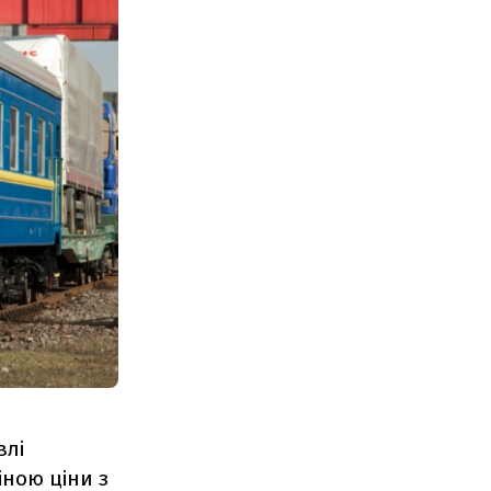
влі
іною ціни з