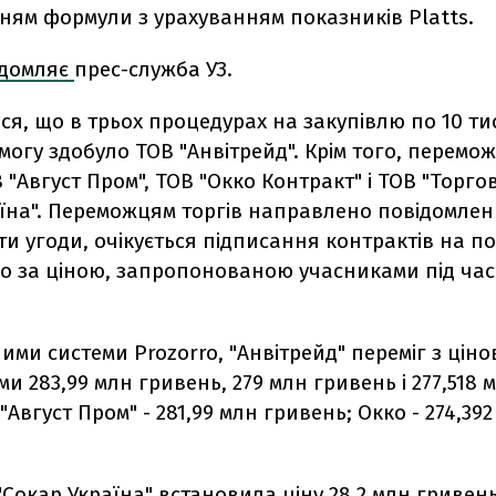
ням формули з урахуванням показників Platts.
ідомляє
прес-служба УЗ.
ся, що в трьох процедурах на закупівлю по 10 ти
огу здобуло ТОВ "Анвітрейд". Крім того, перемо
 "Август Пром", ТОВ "Окко Контракт" і ТОВ "Торго
аїна". Переможцям торгів направлено повідомле
ти угоди, очікується підписання контрактів на п
о за ціною, запропонованою учасниками під час
ними системи Prozorro, "Анвітрейд" переміг з цін
и 283,99 млн гривень, 279 млн гривень і 277,518 
"Август Пром" - 281,99 млн гривень; Окко - 274,39
"Сокар Україна" встановила ціну 28,2 млн гривень 