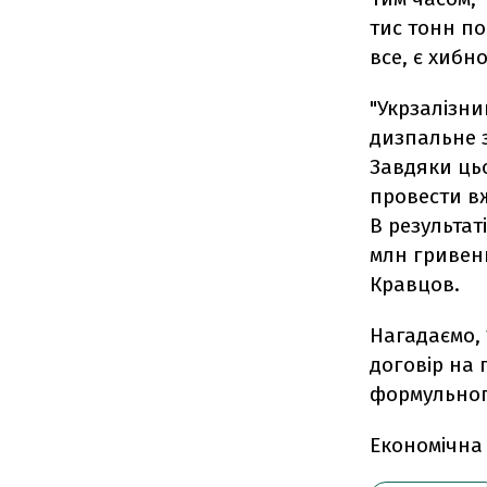
тис тонн по
все, є хибн
"Укрзалізни
дизпальне 
Завдяки цьо
провести вж
В результа
млн гривень
Кравцов.
Нагадаємо, 
договір на 
формульног
Економічна