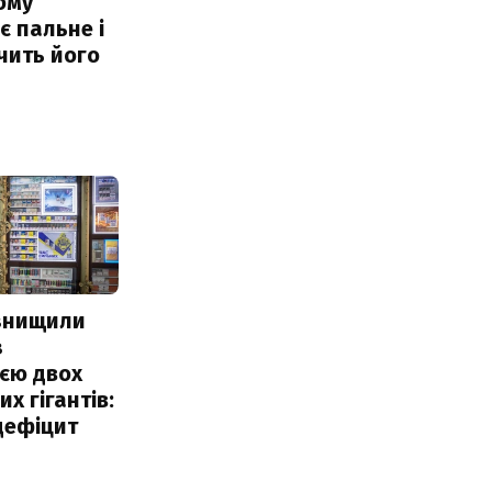
ому
 пальне і
чить його
 знищили
з
єю двох
х гігантів:
дефіцит