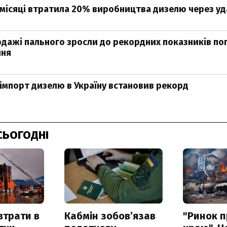
а місяці втратила 20% виробництва дизелю через уд
родажі пального зросли до рекордних показників по
ння
імпорт дизелю в Україну встановив рекорд
СЬОГОДНІ
втрати в
Кабмін зобовʼязав
"Ринок п