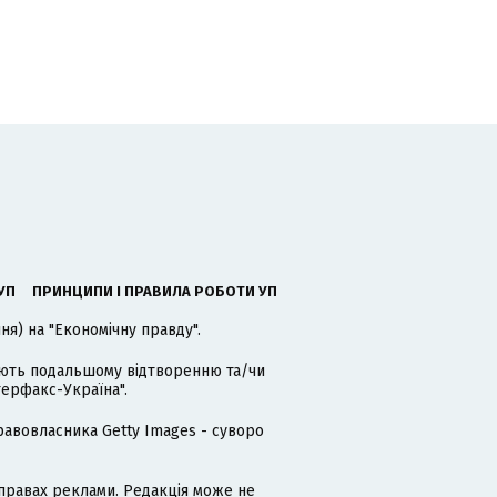
УП
ПРИНЦИПИ І ПРАВИЛА РОБОТИ УП
я) на "Економічну правду".
гають подальшому відтворенню та/чи
терфакс-Україна".
равовласника Getty Images - суворо
равах реклами. Редакція може не