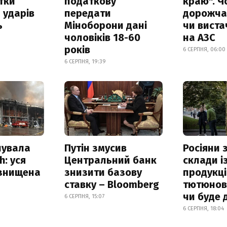
итки
податкову
краю". Ч
 ударів
передати
дорожчає
ь
Міноборони дані
чи виста
чоловіків 18-60
на АЗС
років
6 СЕРПНЯ, 06:00
6 СЕРПНЯ, 19:39
нувала
Путін змусив
Росіяни
h: уся
Центральний банк
склади і
 знищена
знизити базову
продукці
ставку – Bloomberg
тютюнови
чи буде 
6 СЕРПНЯ, 15:07
6 СЕРПНЯ, 18:04