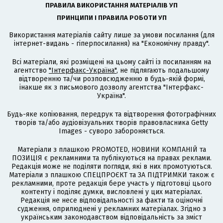
ПРАВИЛА ВИКОРИСТАННЯ МАТЕРІАЛІВ УП
ПРИНЦИПИ І ПРАВИЛА РОБОТИ УП
Використання матеріалів сайту лише за умови посилання (для
інтернет-видань - гіперпосилання) на "Економічну правду".
Всі матеріали, які розміщені на цьому сайті із посиланням на
агентство
"Інтерфакс-Україна"
, не підлягають подальшому
відтворенню та/чи розповсюдженню в будь-якій формі,
інакше як з письмового дозволу агентства "Інтерфакс-
Україна".
Будь-яке копіювання, передрук та відтворення фотографічних
творів та/або аудіовізуальних творів правовласника Getty
Images - суворо забороняється.
Матеріали з плашкою PROMOTED, НОВИНИ КОМПАНІЙ та
ПОЗИЦІЯ є рекламними та публікуються на правах реклами.
Редакція може не поділяти погляди, які в них промотуються.
Матеріали з плашкою СПЕЦПРОЄКТ та ЗА ПІДТРИМКИ також є
рекламними, проте редакція бере участь у підготовці цього
контенту і поділяє думки, висловлені у цих матеріалах.
Редакція не несе відповідальності за факти та оціночні
судження, оприлюднені у рекламних матеріалах. Згідно з
українським законодавством відповідальність за зміст