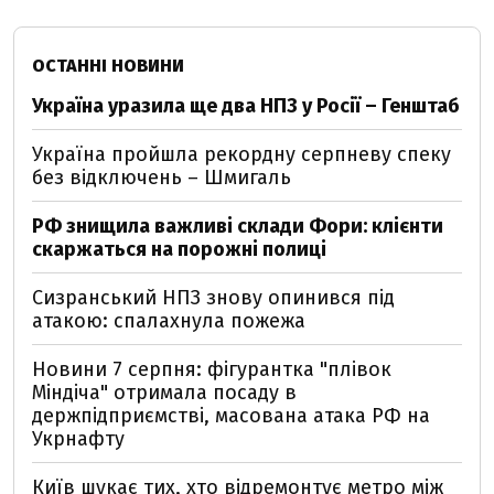
ОСТАННІ НОВИНИ
Україна уразила ще два НПЗ у Росії – Генштаб
Україна пройшла рекордну серпневу спеку
без відключень – Шмигаль
РФ знищила важливі склади Фори: клієнти
скаржаться на порожні полиці
Сизранський НПЗ знову опинився під
атакою: спалахнула пожежа
Новини 7 серпня: фігурантка "плівок
Міндіча" отримала посаду в
держпідприємстві, масована атака РФ на
Укрнафту
Київ шукає тих, хто відремонтує метро між