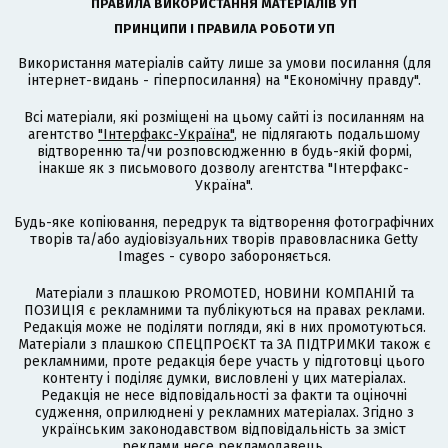
ПРАВИЛА ВИКОРИСТАННЯ МАТЕРІАЛІВ УП
ПРИНЦИПИ І ПРАВИЛА РОБОТИ УП
Використання матеріалів сайту лише за умови посилання (для
інтернет-видань - гіперпосилання) на "Економічну правду".
Всі матеріали, які розміщені на цьому сайті із посиланням на
агентство
"Інтерфакс-Україна"
, не підлягають подальшому
відтворенню та/чи розповсюдженню в будь-якій формі,
інакше як з письмового дозволу агентства "Інтерфакс-
Україна".
Будь-яке копіювання, передрук та відтворення фотографічних
творів та/або аудіовізуальних творів правовласника Getty
Images - суворо забороняється.
Матеріали з плашкою PROMOTED, НОВИНИ КОМПАНІЙ та
ПОЗИЦІЯ є рекламними та публікуються на правах реклами.
Редакція може не поділяти погляди, які в них промотуються.
Матеріали з плашкою СПЕЦПРОЄКТ та ЗА ПІДТРИМКИ також є
рекламними, проте редакція бере участь у підготовці цього
контенту і поділяє думки, висловлені у цих матеріалах.
Редакція не несе відповідальності за факти та оціночні
судження, оприлюднені у рекламних матеріалах. Згідно з
українським законодавством відповідальність за зміст
реклами несе рекламодавець.