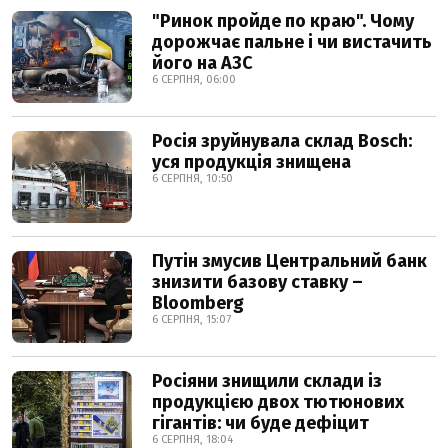
"Ринок пройде по краю". Чому
дорожчає пальне і чи вистачить
його на АЗС
6 СЕРПНЯ, 06:00
Росія зруйнувала склад Bosch:
уся продукція знищена
6 СЕРПНЯ, 10:50
Путін змусив Центральний банк
знизити базову ставку –
Bloomberg
6 СЕРПНЯ, 15:07
Росіяни знищили склади із
продукцією двох тютюнових
гігантів: чи буде дефіцит
6 СЕРПНЯ, 18:04