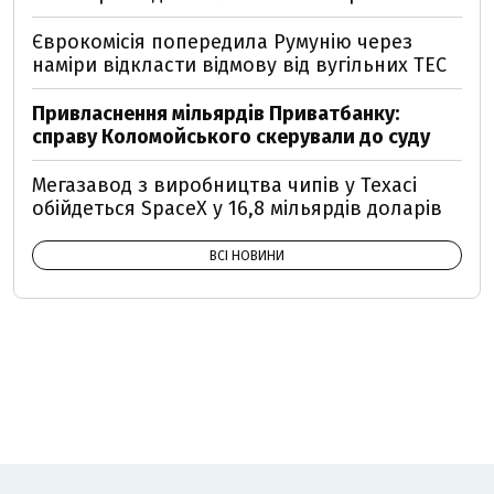
Єврокомісія попередила Румунію через
наміри відкласти відмову від вугільних ТЕС
Привласнення мільярдів Приватбанку:
справу Коломойського скерували до суду
Мегазавод з виробництва чипів у Техасі
обійдеться SpaceX у 16,8 мільярдів доларів
ВСІ НОВИНИ