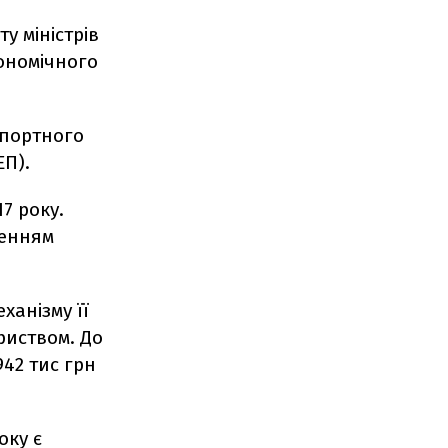
у міністрів
кономічного
мпортного
ЕП).
7 року.
шенням
анізму її
риством. До
942 тис грн
оку є