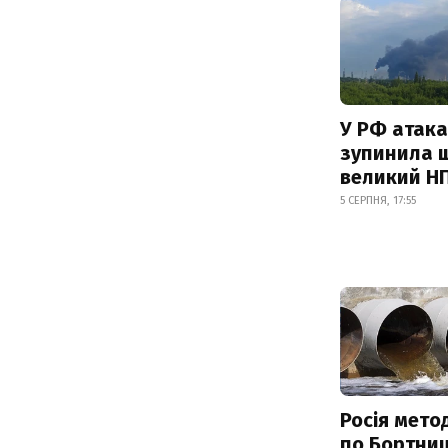
У РФ атака
зупинила 
великий Н
5 СЕРПНЯ, 17:55
Росія мето
по Бортниц