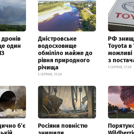
 дронів
Дністровське
РФ знищ
ще один
водосховище
Toyota в 
ПЗ
обміліло майже до
можливі
рівня природного
з поста
річища
5 СЕРПНЯ, 17:20
5 СЕРПНЯ, 13:20
дично б’є
Росіяни повністю
Порятун
ькій
знищили
Wildberri