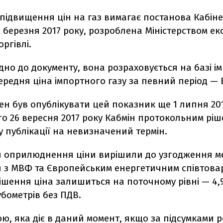
підвищення цін на газ вимагає постанова Кабінет
2 березня 2017 року, розроблена Міністерством е
оргівлі.
ідно до документу, вона розраховується на базі і
ередня ціна імпортного газу за певний період — 
н був опублікувати цей показник ще 1 липня 201
го 26 вересня 2017 року Кабмін протокольним рі
 публікації на невизначений термін.
и оприлюднення ціни вирішили до узгодження мех
 з МВФ та Європейським енергетичним співтова
рішення ціна залишиться на поточному рівні — 4,
убометрів без ПДВ.
ю, яка діє в даний момент, якщо за підсумками р