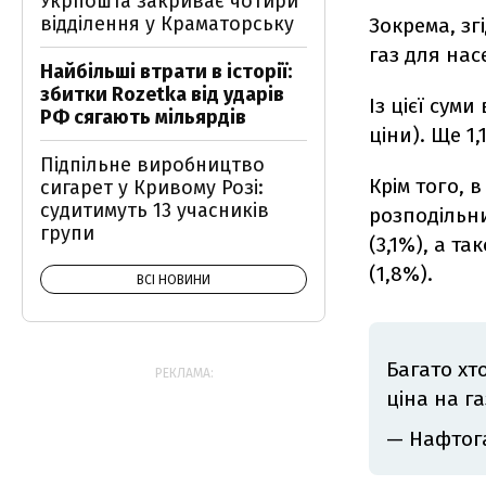
Укрпошта закриває чотири
відділення у Краматорську
Зокрема, зг
газ для нас
Найбільші втрати в історії:
збитки Rozetka від ударів
Із цієї суми
РФ сягають мільярдів
ціни). Ще 1
Підпільне виробництво
Крім того, 
сигарет у Кривому Розі:
судитимуть 13 учасників
розподільн
групи
(3,1%), а т
(1,8%).
ВСІ НОВИНИ
Багато хт
РЕКЛАМА:
ціна на г
— Нафтог