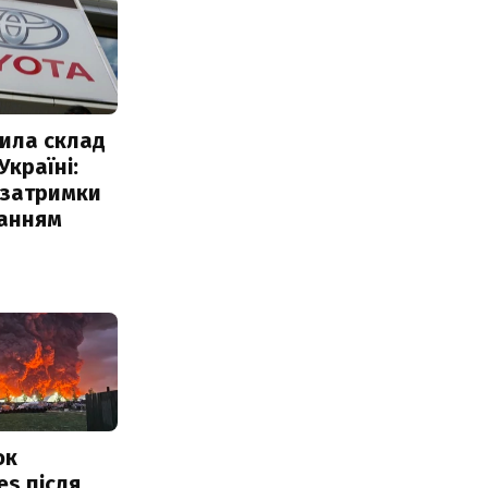
ила склад
Україні:
 затримки
чанням
ок
es після