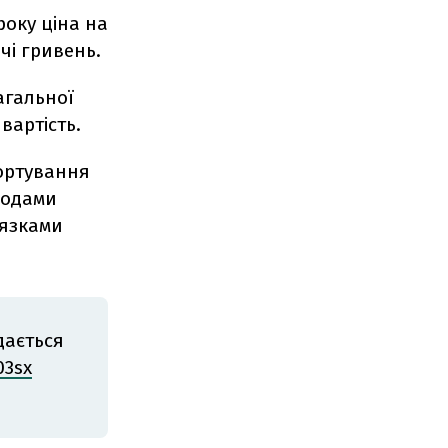
року ціна на
чі гривень.
загальної
вартість.
портування
водами
’язками
дається
03sx