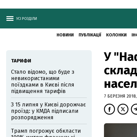
УСІ РОЗДІЛИ
НОВИНИ
ПУБЛІКАЦІЇ
КОЛОНКИ
ІН
У "На
ТАРИФИ
склад
Стало відомо, що буде з
невикористаними
насе
поїздками в Києві після
підвищення тарифів
7 БЕРЕЗНЯ 2018,
З 15 липня у Києві дорожчає
проїзд: у КМДА підписали
розпорядження
Трамп погрожує обкласти