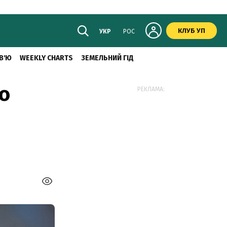
КЛУБ УП
УКР
РОС
В'Ю
WEEKLY CHARTS
ЗЕМЕЛЬНИЙ ГІД
го
РЕКЛАМА: