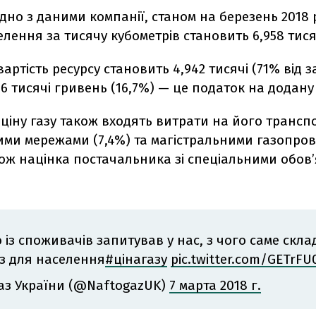
ідно з даними компанії, станом на березень 2018 
елення за тисячу кубометрів становить 6,958 тися
 вартість ресурсу становить 4,942 тисячі (71% від 
,16 тисячі гривень (16,7%) — це податок на додану 
в ціну газу також входять витрати на його транс
ими мережами (7,4%) та магістральними газопро
акож націнка постачальника зі спеціальними обов
о із споживачів запитував у нас, з чого саме скла
аз для населення
#цінагазу
pic.twitter.com/GETrFU
аз України (@NaftogazUK)
7 марта 2018 г.