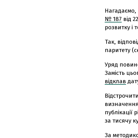
Нагадаємо, 
№ 187
від 2
розвитку і т
Так, відпов
паритету (с
Уряд повине
Замість цьо
відклав
дату
Відстрочит
визначення
публікації 
за тисячу к
За методико