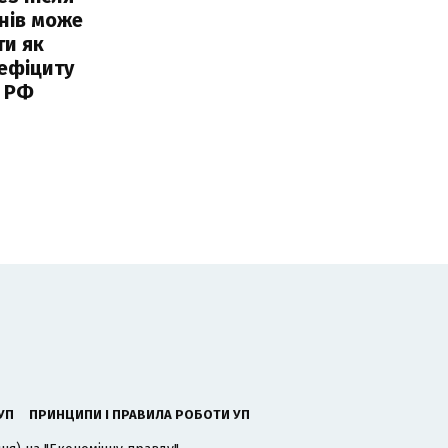
нів може
ти як
ефіциту
 РФ
УП
ПРИНЦИПИ І ПРАВИЛА РОБОТИ УП