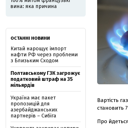
100% митом французькі
вина: яка причина
ОСТАННІ НОВИНИ
Китай нарощує імпорт
нафти РФ через проблеми
з Близьким Сходом
Полтавському ГЗК загрожує
податковий штраф на 35
мільярдів
Україна має пакет
Вартість га
пропозицій для
становить 7
азербайджанських
партнерів – Сибіга
Про йдетьс