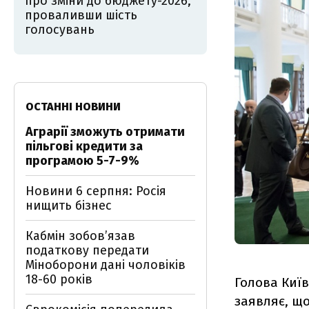
про зміни до бюджету-2026,
проваливши шість
голосувань
ОСТАННІ НОВИНИ
Аграрії зможуть отримати
пільгові кредити за
програмою 5-7-9%
Новини 6 серпня: Росія
нищить бізнес
Кабмін зобовʼязав
податкову передати
Міноборони дані чоловіків
18-60 років
Голова Київ
заявляє, що