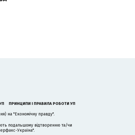
ь
УП
ПРИНЦИПИ І ПРАВИЛА РОБОТИ УП
я) на "Економічну правду".
гають подальшому відтворенню та/чи
терфакс-Україна".