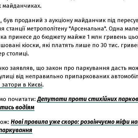
 майданчиках.
, був проданий з аукціону майданчик під пересу
ля станції метрополітену "Арсенальна". Одна мал
ка принесе до бюджету майже 1 млн гривень цьо
шовані кіоски, які платять лише по 30 тис. гривен
р столиці.
чко заявляв, що закон про паркування дасть мо
улиці від неправильно припаркованих автомобіл
и затори в Києві
.
мо почитати:
Депутати проти стихійних парково
атись водіям
кож:
Нові правила уже скоро: розвінчуємо міфи н
 паркування