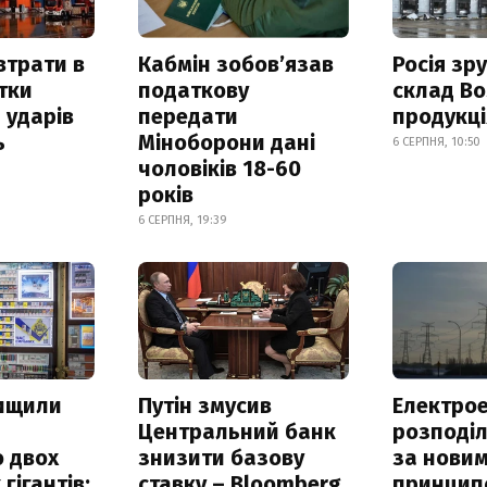
втрати в
Кабмін зобовʼязав
Росія зр
итки
податкову
склад Bo
 ударів
передати
продукц
ь
Міноборони дані
6 СЕРПНЯ, 10:50
чоловіків 18-60
років
6 СЕРПНЯ, 19:39
нищили
Путін змусив
Електрое
Центральний банк
розподі
 двох
знизити базову
за нови
гігантів:
ставку – Bloomberg
принцип