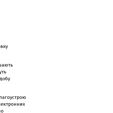
и
овку
ишають
уть
 добу
благоустрою
електронних
но