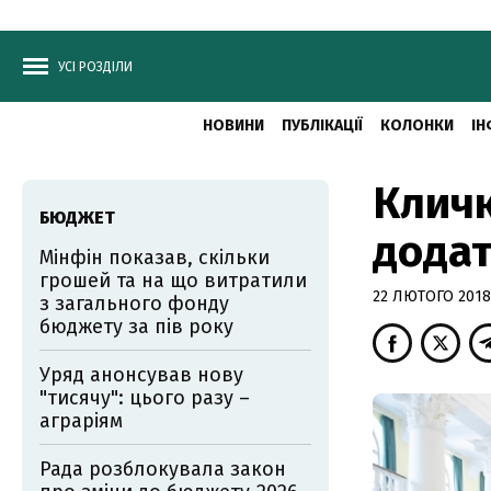
УСІ РОЗДІЛИ
НОВИНИ
ПУБЛІКАЦІЇ
КОЛОНКИ
ІН
Кличк
БЮДЖЕТ
додат
Мінфін показав, скільки
грошей та на що витратили
22 ЛЮТОГО 2018,
з загального фонду
бюджету за пів року
Уряд анонсував нову
"тисячу": цього разу –
аграріям
Рада розблокувала закон