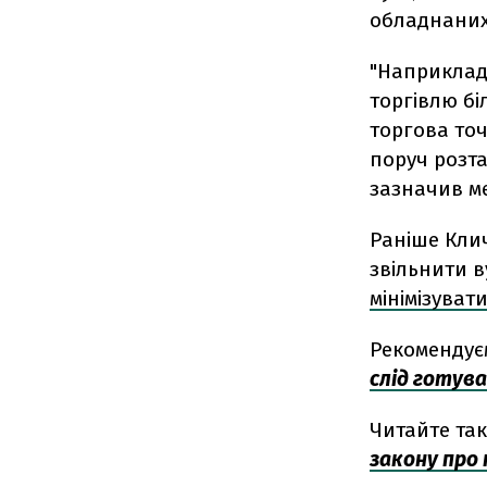
обладнаних
"Наприклад
торгівлю бі
торгова точ
поруч розта
зазначив ме
Раніше Кли
звільнити в
мінімізуват
Рекомендує
слід готув
Читайте та
закону про