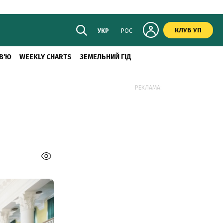
КЛУБ УП
УКР
РОС
В'Ю
WEEKLY CHARTS
ЗЕМЕЛЬНИЙ ГІД
РЕКЛАМА: