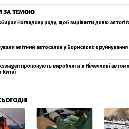
И ЗА ТЕМОЮ
збирає Наглядову раду, щоб вирішити долю автогіга
ували елітний автосалон у Борисполі: є руйнування
lkswagen пропонують виробляти в Німеччині автомоб
в Китаї
СЬОГОДНІ