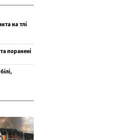
нта на тлі
 та поранені
ілі,