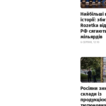
Найбільші 
історії: зб
Rozetka від
РФ сягают
мільярдів
6 СЕРПНЯ, 12:10
Росіяни з
склади із
продукцією
тютюнових 