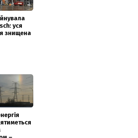
уйнувала
sch: уся
ія знищена
нергія
лятиметься
м
ом –