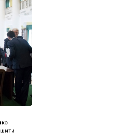
чко
льшити