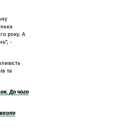
вну
енька
го року. А
ь", -
жливість
ів та
к. До чого
авколо