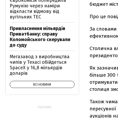
Єврокомісія попередила
бюджет міст
Румунію через наміри
відкласти відмову від
Про це пов
вугільних ТЕС
Привласнення мільярдів
За словами 
Приватбанку: справу
ефективном
Коломойського скерували
до суду
Столична в
президенто
Мегазавод з виробництва
чипів у Техасі обійдеться
Як зазначив
SpaceX у 16,8 мільярдів
доларів
більше 300 
отримувати 
ВСІ НОВИНИ
столиця змо
Також чима
РЕКЛАМА:
пересувної 
аукціонів н