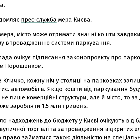
а.
ідомляє
прес-служба
мера Києва.
мера, місто може отримати значні кошти завдяк
у впровадженню системи паркування.
лада очікує підписання законопроекту про парк
м Порошенком.
 Кличко, кожну ніч у столиці на парковках зал
тис. автомобілів. Якщо кошти від паркування буд
не лише комерційні структури, але й місто, то за
же заробляти 1,5 млн гривень.
ло надходжень до бюджету у Києві очікують від 
вуличної торгівлі та запровадження відкритих 
а право займатися такою діяльністю на спеціаль