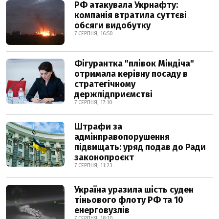
РФ атакувала Укрнафту:
компанія втратила суттєві
обсяги видобутку
7 СЕРПНЯ, 16:50
Фігурантка "плівок Міндіча"
отримала керівну посаду в
стратегічному
держпідприємстві
7 СЕРПНЯ, 17:10
Штрафи за
адмінправопорушення
підвищать: уряд подав до Ради
законопроєкт
7 СЕРПНЯ, 11:23
Україна уразила шість суден
тіньового флоту РФ та 10
енерговузлів
7 СЕРПНЯ, 18:10