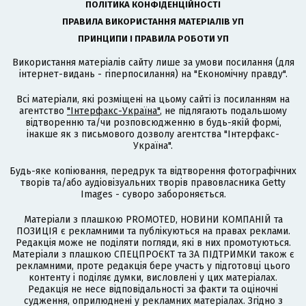
ПОЛІТИКА КОНФІДЕНЦІЙНОСТІ
ПРАВИЛА ВИКОРИСТАННЯ МАТЕРІАЛІВ УП
ПРИНЦИПИ І ПРАВИЛА РОБОТИ УП
Використання матеріалів сайту лише за умови посилання (для
інтернет-видань - гіперпосилання) на "Економічну правду".
Всі матеріали, які розміщені на цьому сайті із посиланням на
агентство
"Інтерфакс-Україна"
, не підлягають подальшому
відтворенню та/чи розповсюдженню в будь-якій формі,
інакше як з письмового дозволу агентства "Інтерфакс-
Україна".
Будь-яке копіювання, передрук та відтворення фотографічних
творів та/або аудіовізуальних творів правовласника Getty
Images - суворо забороняється.
Матеріали з плашкою PROMOTED, НОВИНИ КОМПАНІЙ та
ПОЗИЦІЯ є рекламними та публікуються на правах реклами.
Редакція може не поділяти погляди, які в них промотуються.
Матеріали з плашкою СПЕЦПРОЄКТ та ЗА ПІДТРИМКИ також є
рекламними, проте редакція бере участь у підготовці цього
контенту і поділяє думки, висловлені у цих матеріалах.
Редакція не несе відповідальності за факти та оціночні
судження, оприлюднені у рекламних матеріалах. Згідно з