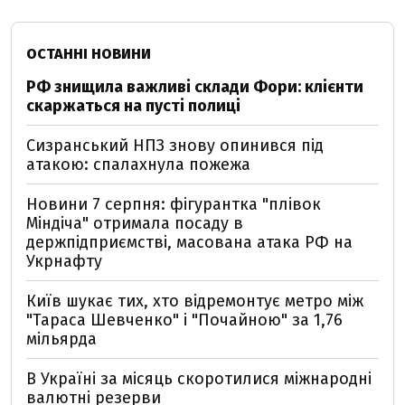
ОСТАННІ НОВИНИ
РФ знищила важливі склади Фори: клієнти
скаржаться на пусті полиці
Сизранський НПЗ знову опинився під
атакою: спалахнула пожежа
Новини 7 серпня: фігурантка "плівок
Міндіча" отримала посаду в
держпідприємстві, масована атака РФ на
Укрнафту
Київ шукає тих, хто відремонтує метро між
"Тараса Шевченко" і "Почайною" за 1,76
мільярда
В Україні за місяць скоротилися міжнародні
валютні резерви