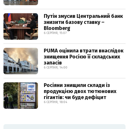
Путін змусив Центральний банк
знизити базову ставку –
Bloomberg
6 СЕРПНЯ, 15:07
PUMA оцінила втрати внаслідок
знищення Росією її складських
запасів
6 СЕРПНЯ, 14:00
Росіяни знищили склади із
продукцією двох тютюнових
гігантів: чи буде дефіцит
6 СЕРПНЯ, 18:04