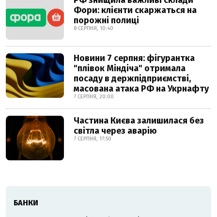
РФ знищила важливі склади
Фори: клієнти скаржаться на
порожні полиці
8 СЕРПНЯ, 10:40
Новини 7 серпня: фігурантка
"плівок Міндіча" отримала
посаду в держпідприємстві,
масована атака РФ на Укрнафту
7 СЕРПНЯ, 20:00
Частина Києва залишилася без
світла через аварію
7 СЕРПНЯ, 17:50
БАНКИ