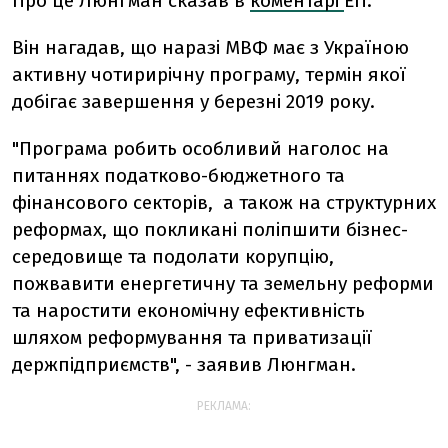
Про це Люнгман сказав в
коментарі
ЕП.
Він нагадав, що наразі МВФ має з Україною
активну чотирирічну програму, термін якої
добігає завершення у березні 2019 року.
"Програма робить особливий наголос на
питаннях податково-бюджетного та
фінансового секторів, а також на структурних
реформах, що покликані поліпшити бізнес-
середовище та подолати корупцію,
пожвавити енергетичну та земельну реформи
та наростити економічну ефективність
шляхом реформування та приватизації
держпідприємств", - заявив Люнгман.
РЕКЛАМА: