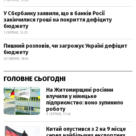
3 СЕРПНЯ, 19:20
У Сбєрбанку заявили, що в банків Росії
закінчилися гроші на покриття дефіциту
бюджету
1 СЕРПНЯ, 12:25
Пишний розповів, чи загрожує Україні дефіцит
бюджету
30 ЛИПНЯ, 18:54
ГОЛОВНЕ СЬОГОДНІ
На Житомирщині росіяни
влучили у німецьке
підприємство: воно зупинило
роботу
9 СЕРПНЯ, 17:40
Китай опустився з 2 на 9 місце
серед найбільших експортних