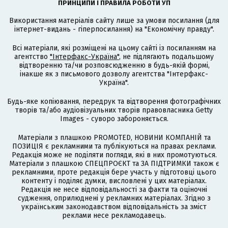
ПРИНЦИПИ І ПРАВИЛА РОБОТИ УП
Використання матеріалів сайту лише за умови посилання (для
інтернет-видань - гіперпосилання) на "Економічну правду".
Всі матеріали, які розміщені на цьому сайті із посиланням на
агентство
"Інтерфакс-Україна"
, не підлягають подальшому
відтворенню та/чи розповсюдженню в будь-якій формі,
інакше як з письмового дозволу агентства "Інтерфакс-
Україна".
Будь-яке копіювання, передрук та відтворення фотографічних
творів та/або аудіовізуальних творів правовласника Getty
Images - суворо забороняється.
Матеріали з плашкою PROMOTED, НОВИНИ КОМПАНІЙ та
ПОЗИЦІЯ є рекламними та публікуються на правах реклами.
Редакція може не поділяти погляди, які в них промотуються.
Матеріали з плашкою СПЕЦПРОЄКТ та ЗА ПІДТРИМКИ також є
рекламними, проте редакція бере участь у підготовці цього
контенту і поділяє думки, висловлені у цих матеріалах.
Редакція не несе відповідальності за факти та оціночні
судження, оприлюднені у рекламних матеріалах. Згідно з
українським законодавством відповідальність за зміст
реклами несе рекламодавець.