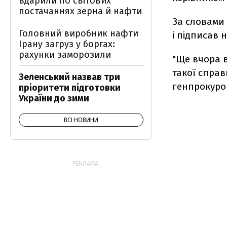
вдарили по світових
постачаннях зерна й нафти
За словами 
Головний виробник нафти
і підписав 
Ірану загруз у боргах:
рахунки заморозили
"Ще вчора 
такої справ
Зеленський назвав три
генпрокуро
пріоритети підготовки
України до зими
ВСІ НОВИНИ
РЕКЛАМА: