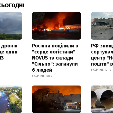
СЬОГОДНІ
 дронів
Росіяни поцілили в
РФ знищ
ще один
"серце логістики"
сортува
ПЗ
NOVUS та склади
центр "Н
"Сільпо": загинули
пошти" в
6 людей
5 СЕРПНЯ, 10:10
5 СЕРПНЯ, 12:30