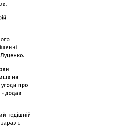
ов.
рій
його
іщенні
 Луценко.
мови
лише на
ї угоди про
 - додав
ий тодішній
 зараз є