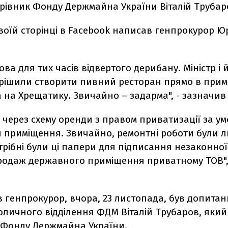
ерівник Фонду Держмайна України Віталій Трубар
воїй сторінці в Facebook написав генпрокурор Ю
пова для тих часів відвертого дерибану. Міністр і 
рішили створити пивний ресторан прямо в прим
а на Хрещатику. Звичайно – задарма", - зазначив
 через схему оренди з правом приватизації за у
 приміщення. Звичайно, ремонтні роботи були 
отрібні були ці папери для підписання незаконно
продаж державного приміщення приватному ТОВ",
 генпрокурор, вчора, 23 листопада, був допитан
оличного відділення ФДМ Віталій Трубаров, який
 Фонду Держмайна України.