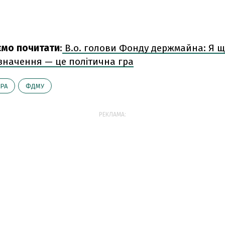
ємо почитати
:
В.о. голови Фонду держмайна: Я щ
значення — це політична гра
РА
ФДМУ
РЕКЛАМА: