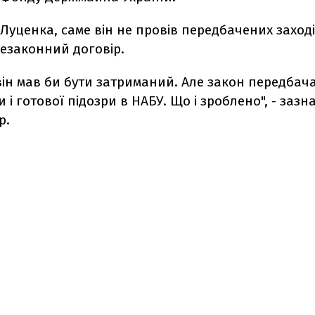
Луценка, саме він не провів передбачених заход
незаконний договір.
він мав би бути затриманий. Але закон передбач
и і готової підозри в НАБУ. Що і зроблено", - зазн
р.