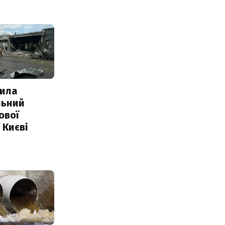
ила
льний
ової
 Києві