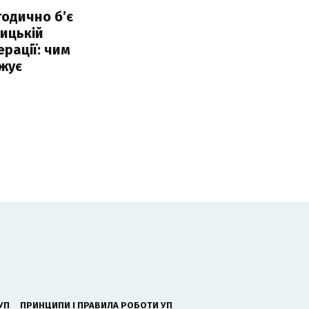
тодично б’є
ицькій
ерації: чим
жує
УП
ПРИНЦИПИ І ПРАВИЛА РОБОТИ УП