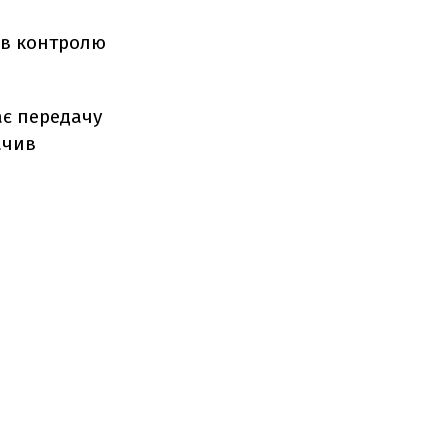
ів контролю
ає передачу
ачив