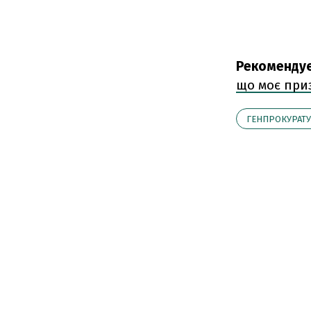
Рекоменду
що моє при
ГЕНПРОКУРАТУ