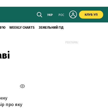
КЛУБ УП
УКР
РОС
В'Ю
WEEKLY CHARTS
ЗЕМЕЛЬНИЙ ГІД
РЕКЛАМА:
аві
нну
ір про яку