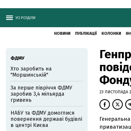
УСІ РОЗДІЛИ
НОВИНИ
ПУБЛІКАЦІЇ
КОЛОНКИ
ІН
Генпр
ФДМУ
повід
Хто заробить на
"Моршинській"
Фонд
За перше півріччя ФДМУ
23 ЛИСТОПАДА 20
заробив 3,4 мільярда
гривень
НАБУ та ФДМУ домоглися
Генеральна
повернення державі будівлі
в центрі Києва
приватизаці