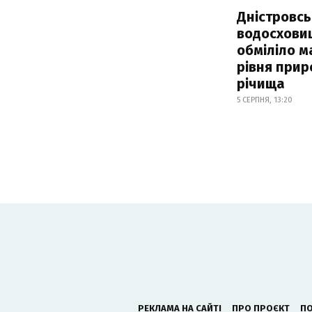
Дністровсь
водосхови
обміліло м
рівня при
річища
5 СЕРПНЯ, 13:20
РЕКЛАМА НА САЙТІ
ПРО ПРОЄКТ
ПО