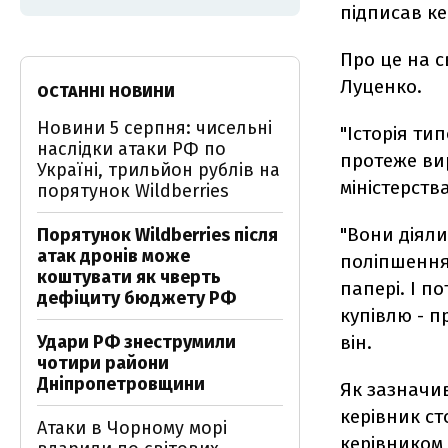
підписав к
Про це на с
Луценко.
ОСТАННІ НОВИНИ
Новини 5 серпня: чисельні
"Історія ти
наслідки атаки РФ по
протеже ви
Україні, трильйон рублів на
міністерств
порятунок Wildberries
"Вони діяли
Порятунок Wildberries після
атак дронів може
поліпшення
коштувати як чверть
папері. І п
дефіциту бюджету РФ
купівлю - 
Удари РФ знеструмили
він.
чотири райони
Дніпропетровщини
Як зазначив
керівник ст
Атаки в Чорному морі
керівником