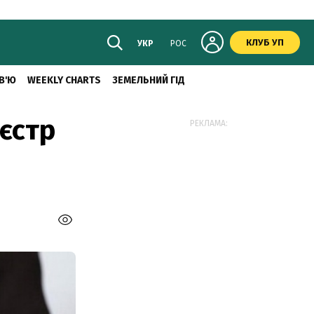
КЛУБ УП
УКР
РОС
В'Ю
WEEKLY CHARTS
ЗЕМЕЛЬНИЙ ГІД
еєстр
РЕКЛАМА: