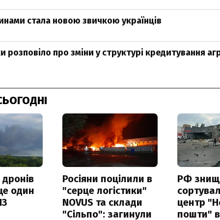
инами стала новою звичкою українців
и розповіло про зміни у структурі кредитування агр
СЬОГОДНІ
 дронів
Росіяни поцілили в
РФ знищ
ще один
"серце логістики"
сортува
ПЗ
NOVUS та склади
центр "Н
"Сільпо": загинули
пошти" в