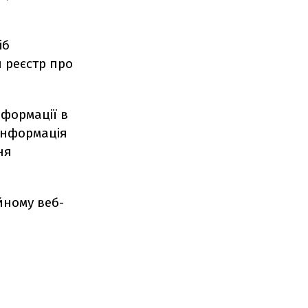
іб
 реєстр про
нформації в
 інформація
ня
.
йному веб-