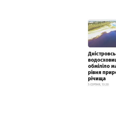
Дністровсь
водосхови
обміліло м
рівня при
річища
5 СЕРПНЯ, 13:20