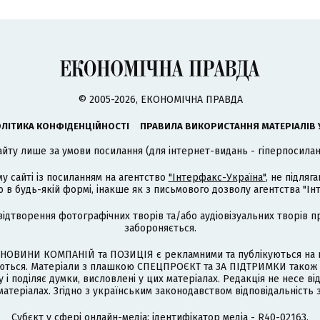
© 2005-2026, ЕКОНОМІЧНА ПРАВДА
ЛІТИКА КОНФІДЕНЦІЙНОСТІ
ПРАВИЛА ВИКОРИСТАННЯ МАТЕРІАЛІВ 
айту лише за умови посилання (для інтернет-видань - гіперпосиланн
му сайті із посиланням на агентство
"Інтерфакс-Україна"
, не підля
 будь-якій формі, інакше як з письмового дозволу агентства "Ін
відтворення фотографічних творів та/або аудіовізуальних творів п
забороняється.
НОВИНИ КОМПАНІЙ та ПОЗИЦІЯ є рекламними та публікуються на п
туються. Матеріали з плашкою СПЕЦПРОЄКТ та ЗА ПІДТРИМКИ також
 і поділяє думки, висловлені у цих матеріалах. Редакція не несе ві
атеріалах. Згідно з українським законодавством відповідальність 
Cубєкт у сфері онлайн-медіа; ідентифікатор медіа - R40-02163.