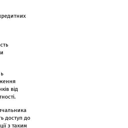
 кредитних
сть
ки
нь
еження
ків від
ності.
зичальника
ь доступ до
ії з таким