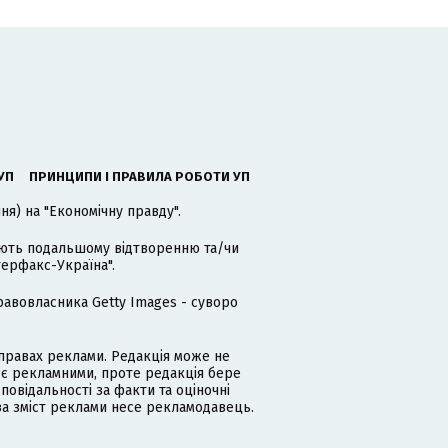
УП
ПРИНЦИПИ І ПРАВИЛА РОБОТИ УП
я) на "Економічну правду".
гають подальшому відтворенню та/чи
терфакс-Україна".
равовласника Getty Images - суворо
равах реклами. Редакція може не
 є рекламними, проте редакція бере
дповідальності за факти та оціночні
за зміст реклами несе рекламодавець.