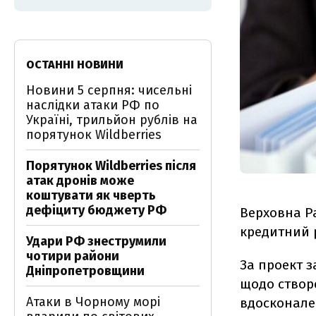
ОСТАННІ НОВИНИ
Новини 5 серпня: чисельні
наслідки атаки РФ по
Україні, трильйон рублів на
порятунок Wildberries
Порятунок Wildberries після
атак дронів може
коштувати як чверть
дефіциту бюджету РФ
Верховна Р
кредитний 
Удари РФ знеструмили
чотири райони
За проект 
Дніпропетровщини
щодо створ
Атаки в Чорному морі
вдосконале