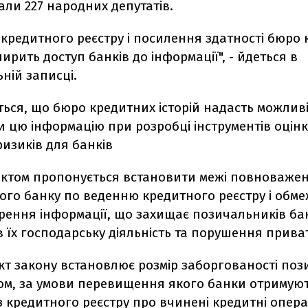
ли 227 народних депутатів.
кредитного реєстру і посилення здатності бюро
ширить доступ банків до інформації", - йдеться в
ній записці.
ься, що бюро кредитних історій надасть можливі
 цю інформацію при розробці інструментів оцін
изиків для банків
ктом пропонується встановити межі повноваже
ого банку по веденню кредитного реєстру і обм
ення інформації, що захищає позичальників бан
 їх господарську діяльність та порушення приват
кт закону встановлює розмір заборгованості по
ом, за умови перевищення якого банки отримуют
з кредитного реєстру про вчинені кредитні операц