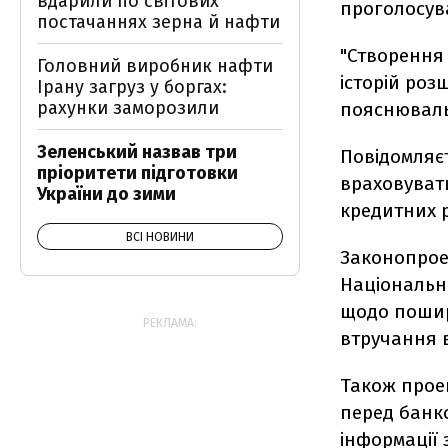
вдарили по світових
проголосува
постачаннях зерна й нафти
"Створення 
Головний виробник нафти
історій роз
Ірану загруз у боргах:
рахунки заморозили
пояснюваль
Зеленський назвав три
Повідомляєт
пріоритети підготовки
враховувати
України до зими
кредитних р
ВСІ НОВИНИ
Законопрое
Національн
щодо пошир
РЕКЛАМА:
втручання в
Також прое
перед банк
інформації 