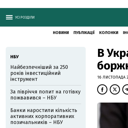
УСІ РОЗДІЛИ
НОВИНИ
ПУБЛІКАЦІЇ
КОЛОНКИ
ІН
В Укр
НБУ
борж
Найбезпечніший за 250
років інвестиційний
16 ЛИСТОПАДА 20
інструмент
За півріччя попит на готівку
пожвавився – НБУ
Банки наростили кількість
активних корпоративних
позичальників – НБУ