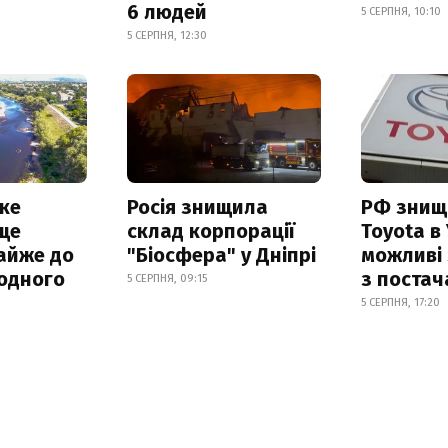
6 людей
5 СЕРПНЯ, 10:10
5 СЕРПНЯ, 12:30
ке
Росія знищила
РФ знищ
ще
склад корпорації
Toyota в 
айже до
"Біосфера" у Дніпрі
можливі
родного
з поста
5 СЕРПНЯ, 09:15
5 СЕРПНЯ, 17:20