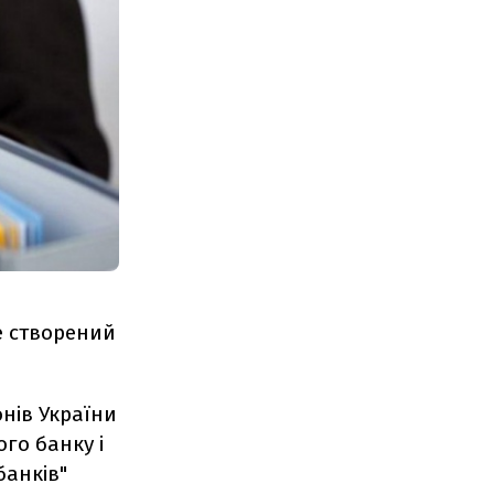
е створений
нів України
го банку і
банків"