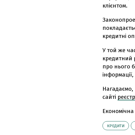
клієнтом.
Законопрое
покладаєть
кредитні оп
У той же ча
кредитний р
про нього 
інформації,
Нагадаємо,
сайті
реєст
Економічна
КРЕДИТИ