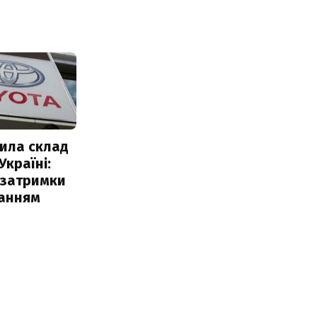
ила склад
Україні:
 затримки
чанням