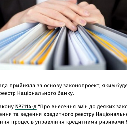
ада прийняла за основу законопроект, яким буд
реєстр Національного банку.
закону
№7114-д
"Про внесення змін до деяких зако
ення та ведення кредитного реєстру Національно
ння процесів управління кредитними ризиками 