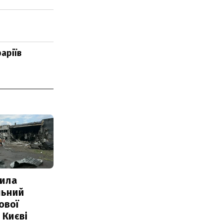
аріїв
ила
льний
ової
 Києві