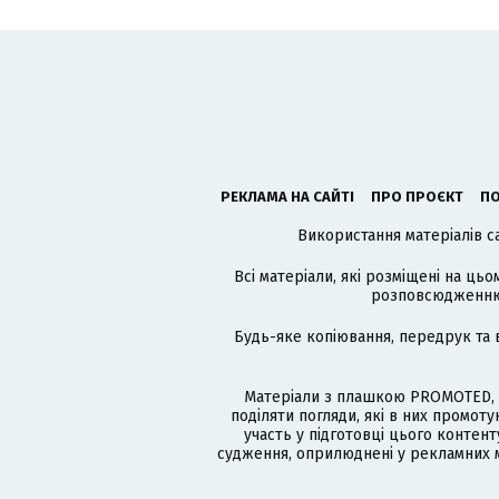
РЕКЛАМА НА САЙТІ
ПРО ПРОЄКТ
ПО
Використання матеріалів с
Всі матеріали, які розміщені на цьо
розповсюдженню в
Будь-яке копіювання, передрук та 
Матеріали з плашкою PROMOTED, 
поділяти погляди, які в них промо
участь у підготовці цього контенту
судження, оприлюднені у рекламних м