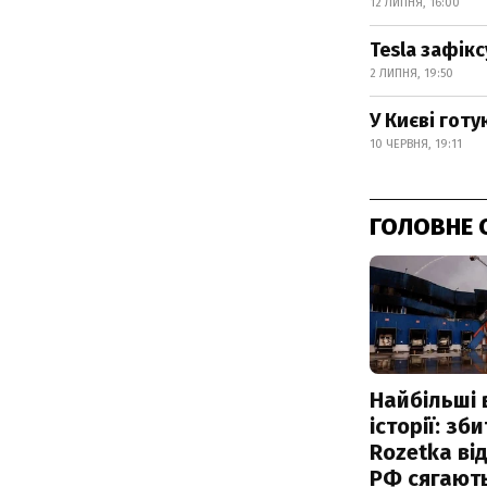
12 ЛИПНЯ, 16:00
Tesla зафік
2 ЛИПНЯ, 19:50
У Києві готу
10 ЧЕРВНЯ, 19:11
ГОЛОВНЕ 
Найбільші 
історії: зб
Rozetka від
РФ сягают