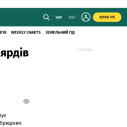
КЛУБ УП
УКР
РОС
В'Ю
WEEKLY CHARTS
ЗЕМЕЛЬНИЙ ГІД
ьярдів
РЕКЛАМА:
нує
ібридних