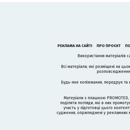
РЕКЛАМА НА САЙТІ
ПРО ПРОЄКТ
ПО
Використання матеріалів с
Всі матеріали, які розміщені на цьо
розповсюдженню в
Будь-яке копіювання, передрук та 
Матеріали з плашкою PROMOTED, 
поділяти погляди, які в них промо
участь у підготовці цього контенту
судження, оприлюднені у рекламних м