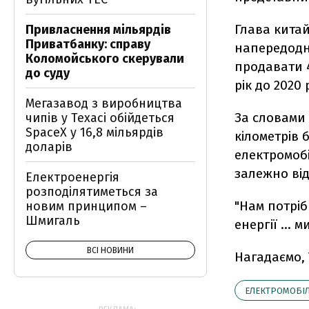
Глава китай
Привласнення мільярдів
Приватбанку: справу
напередодні
Коломойського скерували
продавати 4
до суду
рік до 2020 
Мегазавод з виробництва
За словами 
чипів у Техасі обійдеться
SpaceX у 16,8 мільярдів
кілометрів 
доларів
електромобі
залежно від
Електроенергія
розподілятиметься за
"Нам потріб
новим принципом –
Шмигаль
енергії ...
ВСІ НОВИНИ
Нагадаємо,
ЕЛЕКТРОМОБІ