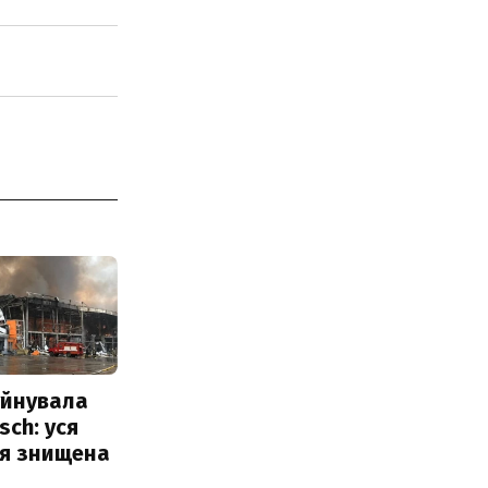
уйнувала
sch: уся
ія знищена