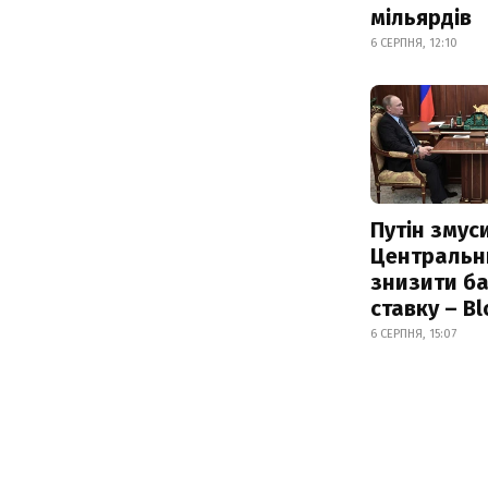
мільярдів
6 СЕРПНЯ, 12:10
Путін змус
Центральн
знизити б
ставку – B
6 СЕРПНЯ, 15:07