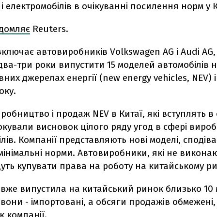
 і електромобілів в очікуванні посилення норм у К
ідомляє
Reuters.
включає автовиробників Volkswagen AG і Audi AG,
ва-три роки випустити 15 моделей автомобілів 
них джерелах енергії (new energy vehicles, NEV) і
оку.
робництво і продаж NEV в Китаї, які вступлять в 
окували висновок цілого ряду угод в сфері виро
лів. Компанії представляють нові моделі, сподів
інімальні норми. Автовиробники, які не викона
уть купувати права на роботу на китайському ри
 вже випустила на китайський ринок близько 10
і вони - імпортовані, а обсяги продажів обмежені
 компанії.