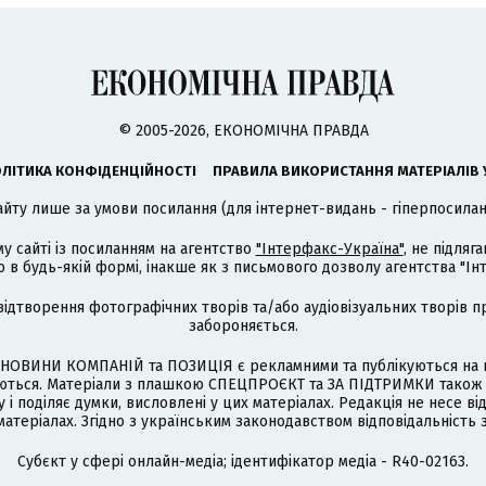
© 2005-2026, ЕКОНОМІЧНА ПРАВДА
ЛІТИКА КОНФІДЕНЦІЙНОСТІ
ПРАВИЛА ВИКОРИСТАННЯ МАТЕРІАЛІВ 
айту лише за умови посилання (для інтернет-видань - гіперпосиланн
му сайті із посиланням на агентство
"Інтерфакс-Україна"
, не підля
 будь-якій формі, інакше як з письмового дозволу агентства "Ін
відтворення фотографічних творів та/або аудіовізуальних творів п
забороняється.
НОВИНИ КОМПАНІЙ та ПОЗИЦІЯ є рекламними та публікуються на п
туються. Матеріали з плашкою СПЕЦПРОЄКТ та ЗА ПІДТРИМКИ також
 і поділяє думки, висловлені у цих матеріалах. Редакція не несе ві
атеріалах. Згідно з українським законодавством відповідальність 
Cубєкт у сфері онлайн-медіа; ідентифікатор медіа - R40-02163.