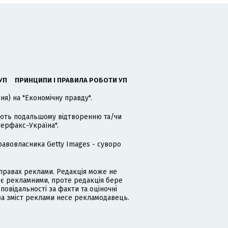
УП
ПРИНЦИПИ І ПРАВИЛА РОБОТИ УП
я) на "Економічну правду".
гають подальшому відтворенню та/чи
терфакс-Україна".
равовласника Getty Images - суворо
равах реклами. Редакція може не
 є рекламними, проте редакція бере
дповідальності за факти та оціночні
за зміст реклами несе рекламодавець.