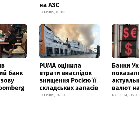
на АЗС
6 СЕРПНЯ, 06:00
ив
PUMA оцінила
Банки Ук
ий банк
втрати внаслідок
показал
азову
знищення Росією її
актуальн
loomberg
складських запасів
валют на
6 СЕРПНЯ, 14:00
6 СЕРПНЯ, 11:20