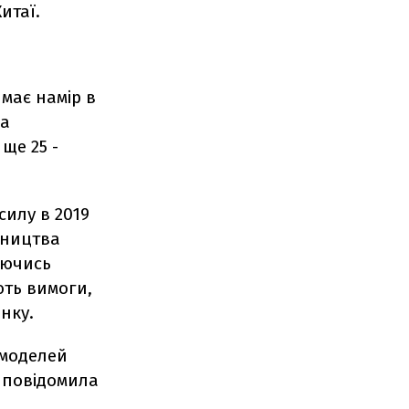
итаї.
 має намір в
на
 ще 25 -
силу в 2019
бництва
аючись
ють вимоги,
нку.
 моделей
, повідомила