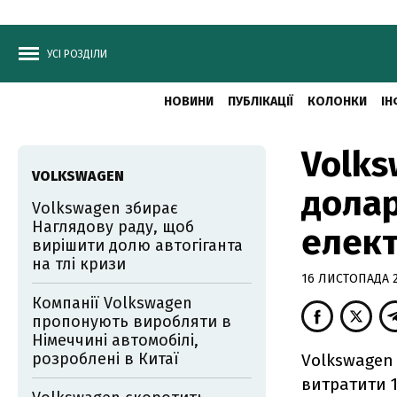
УСІ РОЗДІЛИ
НОВИНИ
ПУБЛІКАЦІЇ
КОЛОНКИ
ІН
Volks
VOLKSWAGEN
долар
Volkswagen збирає
Наглядову раду, щоб
елект
вирішити долю автогіганта
на тлі кризи
16 ЛИСТОПАДА 20
Компанії Volkswagen
пропонують виробляти в
Німеччині автомобілі,
розроблені в Китаї
Volkswagen 
витратити 1