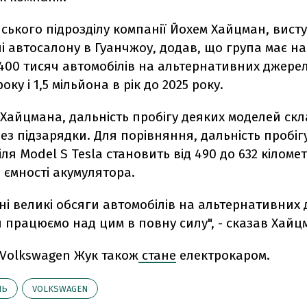
ського підрозділу компанії Йохем Хайцман, вис
 автосалону в Гуанчжоу, додав, що група має на
00 тисяч автомобілів на альтернативних джерела
року і 1,5 мільйона в рік до 2025 року.
Хайцмана, дальність пробігу деяких моделей скл
без підзарядки. Для порівняння, дальність пробіг
ля Model S Tesla становить від 490 до 632 кіломет
 ємності акумулятора.
ні великі обсяги автомобілів на альтернативних
 ми працюємо над цим в повну силу", - сказав Хайц
 Volkswagen Жук також
стане
електрокаром.
ЛЬ
VOLKSWAGEN