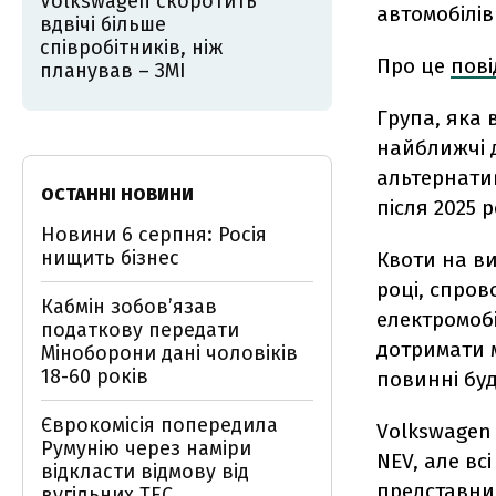
Volkswagen скоротить
автомобілів
вдвічі більше
співробітників, ніж
Про це
пов
планував – ЗМІ
Група, яка 
найближчі д
альтернатив
ОСТАННІ НОВИНИ
після 2025 р
Новини 6 серпня: Росія
нищить бізнес
Квоти на ви
році, спров
Кабмін зобовʼязав
електромобі
податкову передати
дотримати м
Міноборони дані чоловіків
18-60 років
повинні буд
Єврокомісія попередила
Volkswagen
Румунію через наміри
NEV, але вс
відкласти відмову від
представник
вугільних ТЕС