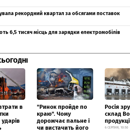
сувала рекордний квартал за обсягами поставок
ють 6,5 тисяч місць для зарядки електромобілів
СЬОГОДНІ
втрати в
"Ринок пройде по
Росія зр
итки
краю". Чому
склад Bo
 ударів
дорожчає пальне і
продукц
ь
чи вистачить його
6 СЕРПНЯ, 10:50