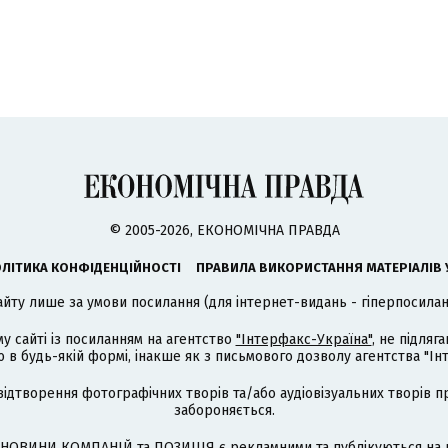
© 2005-2026, ЕКОНОМІЧНА ПРАВДА
ЛІТИКА КОНФІДЕНЦІЙНОСТІ
ПРАВИЛА ВИКОРИСТАННЯ МАТЕРІАЛІВ 
айту лише за умови посилання (для інтернет-видань - гіперпосиланн
му сайті із посиланням на агентство
"Інтерфакс-Україна"
, не підля
 будь-якій формі, інакше як з письмового дозволу агентства "Ін
відтворення фотографічних творів та/або аудіовізуальних творів п
забороняється.
НОВИНИ КОМПАНІЙ та ПОЗИЦІЯ є рекламними та публікуються на п