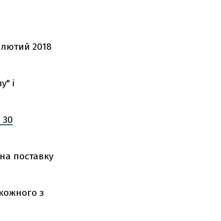
 лютий 2018
у" і
 30
 на поставку
 кожного з