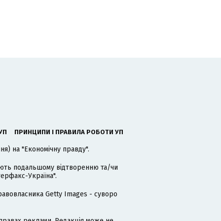
УП
ПРИНЦИПИ І ПРАВИЛА РОБОТИ УП
я) на "Економічну правду".
гають подальшому відтворенню та/чи
терфакс-Україна".
равовласника Getty Images - суворо
равах реклами. Редакція може не