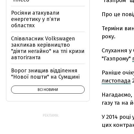
"Газпром" щ
Росіяни атакували
Про це пов
енергетику у пʼяти
областях
Терміни вин
року.
Співвласник Volkswagen
закликав керівництво
Слухання у 
"діяти негайно" на тлі кризи
автогіганта
"Газпрому"
Ворог знищив відділення
Раніше очік
"Нової пошти" на Сумщині
листопада
2
ВСІ НОВИНИ
Нагадаємо, 
газу та на 
У 2014 році
РЕКЛАМА:
цих контрак