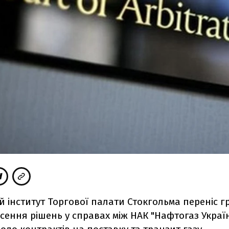
й інститут Торгової палати Стокгольма переніс 
сення рішень у справах між НАК "Нафтогаз Украї