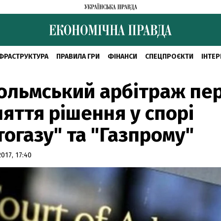
ФРАСТРУКТУРА
ПРАВИЛА ГРИ
ФІНАНСИ
СПЕЦПРОЄКТИ
ІНТЕР
ольмський арбітраж пер
яття рішення у спорі
огазу" та "Газпрому"
17, 17:40