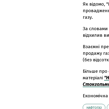
Як відомо, 
провадженн
газу.
За словами 
відхилив в
Взаємні пре
продажу газ
(без відсотк
Більше про 
матеріалі
"Н
Стокгольм
Економічна
НАФТОГАЗ