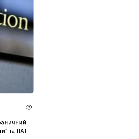
граничний
ни" та ПАТ