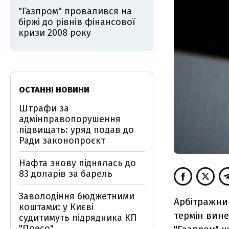
"Газпром" провалився на
біржі до рівнів фінансової
кризи 2008 року
ОСТАННІ НОВИНИ
Штрафи за
адмінправопорушення
підвищать: уряд подав до
Ради законопроєкт
Нафта знову піднялась до
83 доларів за барель
Заволодіння бюджетними
Арбітражни
коштами: у Києві
термін вине
судитимуть підрядника КП
"Плесо"