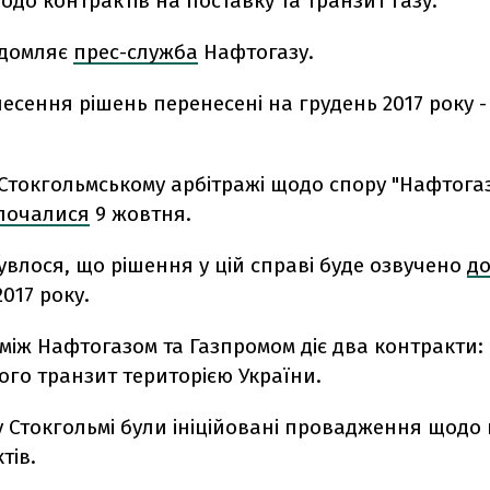
одо контрактів на поставку та транзит газу.
ідомляє
прес-служба
Нафтогазу.
есення рішень перенесені на грудень 2017 року -
Стокгольмському арбітражі щодо спору "Нафтогаз
почалися
9 жовтня.
увлося, що рішення у цій справі буде озвучено
до
017 року.
між Нафтогазом та Газпромом діє два контракти:
його транзит територією України.
 у Стокгольмі були ініційовані провадження щодо
тів.