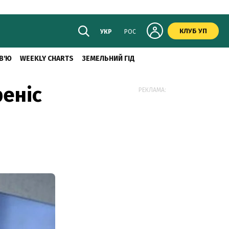
КЛУБ УП
УКР
РОС
В'Ю
WEEKLY CHARTS
ЗЕМЕЛЬНИЙ ГІД
еніс
РЕКЛАМА: