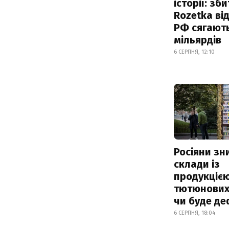
історії: зб
Rozetka від
РФ сягают
мільярдів
6 СЕРПНЯ, 12:10
Росіяни з
склади із
продукцією
тютюнових 
чи буде де
6 СЕРПНЯ, 18:04