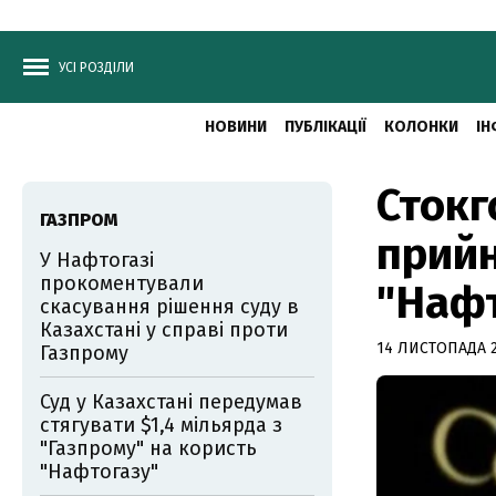
УСІ РОЗДІЛИ
НОВИНИ
ПУБЛІКАЦІЇ
КОЛОНКИ
ІН
Стокг
ГАЗПРОМ
прийн
У Нафтогазі
прокоментували
"Нафт
скасування рішення суду в
Казахстані у справі проти
14 ЛИСТОПАДА 20
Газпрому
Суд у Казахстані передумав
стягувати $1,4 мільярда з
"Газпрому" на користь
"Нафтогазу"