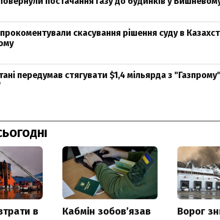
повернули постачання газу до будинків у Вишневом
 прокоментували скасування рішення суду в Казахста
ому
тані передумав стягувати $1,4 мільярда з "Газпрому
"
СЬОГОДНІ
втрати в
Кабмін зобовʼязав
Ворог з