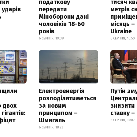
итки
податкову
тисяч к
 ударів
передати
метрів с
ь
Міноборони дані
приміще
чоловіків 18-60
місяць –
років
Ukraine
6 СЕРПНЯ, 19:39
6 СЕРПНЯ, 16:50
нищили
Електроенергія
Путін зм
розподілятиметься
Централ
 двох
за новим
знизити
гігантів:
принципом –
ставку –
фіцит
Шмигаль
6 СЕРПНЯ, 15:07
6 СЕРПНЯ, 18:23