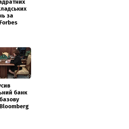
вадратних
кладських
нь за
 Forbes
усив
ьний банк
 базову
 Bloomberg