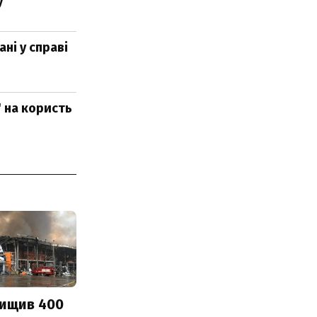
у
ні у справі
" на користь
нищив 400