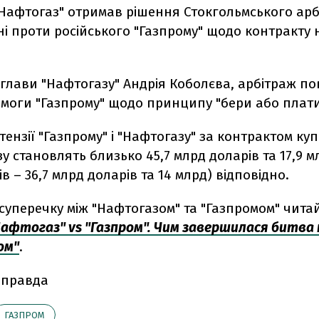
"Нафтогаз" отримав рішення Стокгольмського арб
і проти російського "Газпрому" щодо контракту 
глави "Нафтогазу" Андрія Коболєва, арбітраж по
имоги "Газпрому" щодо принципу "бери або плати
тензії "Газпрому" і "Нафтогазу" за контрактом купі
у становлять близько 45,7 млрд доларів та 17,9 м
ів – 36,7 млрд доларів та 14 млрд) відповідно.
суперечку між "Нафтогазом" та "Газпромом" читай
афтогаз" vs "Газпром". Чим завершилася битва 
ом"
.
 правда
ГАЗПРОМ