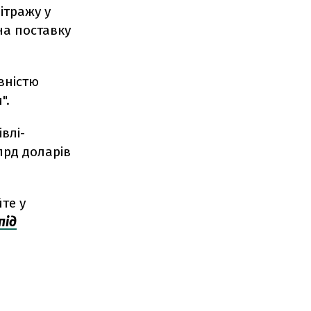
ітражу у
на поставку
вністю
".
влі-
лрд доларів
те у
під