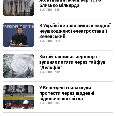
Жовтневий палац вартістю
близько мільярда
8 СЕРПНЯ, 15:15
В Україні не залишилося жодної
неушкодженої електростанції –
Зеленський
8 СЕРПНЯ, 14:10
Китай закриває аеропорт і
зупиняє потяги через тайфун
"Дельфін"
8 СЕРПНЯ, 17:10
У Венесуелі спалахнули
протести через щоденні
відключення світла
8 СЕРПНЯ, 18:00