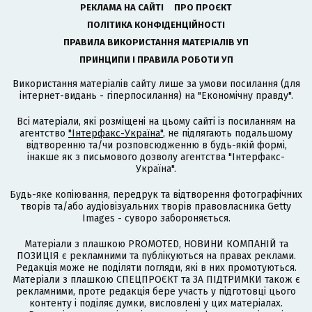
РЕКЛАМА НА САЙТІ
ПРО ПРОЄКТ
ПОЛІТИКА КОНФІДЕНЦІЙНОСТІ
ПРАВИЛА ВИКОРИСТАННЯ МАТЕРІАЛІВ УП
ПРИНЦИПИ І ПРАВИЛА РОБОТИ УП
Використання матеріалів сайту лише за умови посилання (для
інтернет-видань - гіперпосилання) на "Економічну правду".
Всі матеріали, які розміщені на цьому сайті із посиланням на
агентство
"Інтерфакс-Україна"
, не підлягають подальшому
відтворенню та/чи розповсюдженню в будь-якій формі,
інакше як з письмового дозволу агентства "Інтерфакс-
Україна".
Будь-яке копіювання, передрук та відтворення фотографічних
творів та/або аудіовізуальних творів правовласника Getty
Images - суворо забороняється.
Матеріали з плашкою PROMOTED, НОВИНИ КОМПАНІЙ та
ПОЗИЦІЯ є рекламними та публікуються на правах реклами.
Редакція може не поділяти погляди, які в них промотуються.
Матеріали з плашкою СПЕЦПРОЄКТ та ЗА ПІДТРИМКИ також є
рекламними, проте редакція бере участь у підготовці цього
контенту і поділяє думки, висловлені у цих матеріалах.