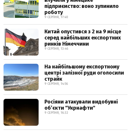
влучили у німецьке
підприємство: воно зупинило
роботу
9 СЕРПНЯ, 17:40
Китай опустився з 2 на 9 місце
серед найбільших експортних
ринків Німеччини
9 СЕРПНЯ, 13:46
На найбільшому експортному
центрі залізної руди оголосили
страйк
9 СЕРПНЯ, 14:56
Росіяни атакували видобувні
обʼєкти "Укрнафти"
9 СЕРПНЯ, 16:32