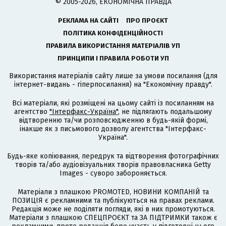
© 2005-2026, ЕКОНОМІЧНА ПРАВДА
РЕКЛАМА НА САЙТІ
ПРО ПРОЄКТ
ПОЛІТИКА КОНФІДЕНЦІЙНОСТІ
ПРАВИЛА ВИКОРИСТАННЯ МАТЕРІАЛІВ УП
ПРИНЦИПИ І ПРАВИЛА РОБОТИ УП
Використання матеріалів сайту лише за умови посилання (для
інтернет-видань - гіперпосилання) на "Економічну правду".
Всі матеріали, які розміщені на цьому сайті із посиланням на
агентство
"Інтерфакс-Україна"
, не підлягають подальшому
відтворенню та/чи розповсюдженню в будь-якій формі,
інакше як з письмового дозволу агентства "Інтерфакс-
Україна".
Будь-яке копіювання, передрук та відтворення фотографічних
творів та/або аудіовізуальних творів правовласника Getty
Images - суворо забороняється.
Матеріали з плашкою PROMOTED, НОВИНИ КОМПАНІЙ та
ПОЗИЦІЯ є рекламними та публікуються на правах реклами.
Редакція може не поділяти погляди, які в них промотуються.
Матеріали з плашкою СПЕЦПРОЄКТ та ЗА ПІДТРИМКИ також є