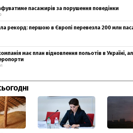
афуватиме пасажирів за порушення поведінки
0
ила рекорд: першою в Європі перевезла 200 млн пас
омпанія має план відновлення польотів в Україні, а
аеропорти
01
СЬОГОДНІ