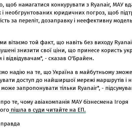
го, щоб намагатися конкурувати з Ryanair, МАУ в
 і необгрунтованих юридичних погроз, щоб підт
ість за переліт, дозаправку і неефективну модель"
ми вітаємо той факт, що навіть без виходу Ryana
ушені знизити свої ціни, що принесе користь ук
і відвідувачам", - сказав О'Брайен.
ємо надію на те, що Україна в майбутньому змож
увати доступ до найширшої мережі маршрутів і 
і може запропонувати тільки Ryanair", - підсумував
про те, чому авіакомпанія МАУ бізнесмена Ігоря
ого
пішла в суди читайте на ЕП.
 правда