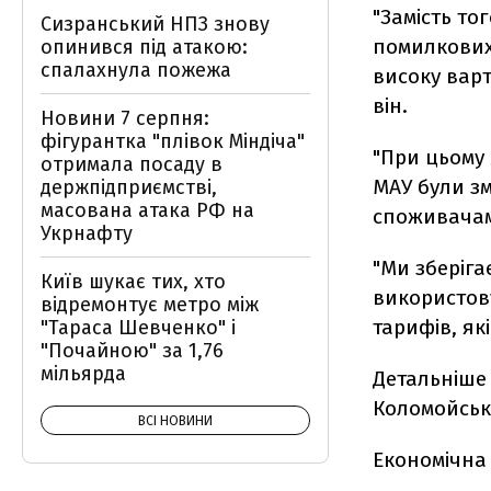
"Замість то
Сизранський НПЗ знову
помилкових
опинився під атакою:
спалахнула пожежа
високу варт
він.
Новини 7 серпня:
фігурантка "плівок Міндіча"
"При цьому 
отримала посаду в
МАУ були зм
держпідприємстві,
масована атака РФ на
споживачам 
Укрнафту
"Ми зберіга
Київ шукає тих, хто
використов
відремонтує метро між
тарифів, як
"Тараса Шевченко" і
"Почайною" за 1,76
мільярда
Детальніше 
Коломойськ
ВСІ НОВИНИ
Економічна