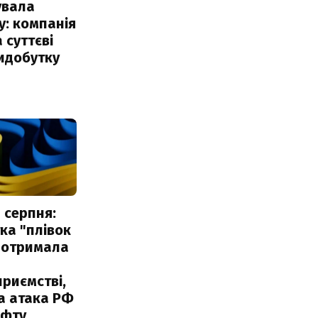
увала
: компанія
 суттєві
идобутку
 серпня:
ка "плівок
 отримала
риємстві,
а атака РФ
афту