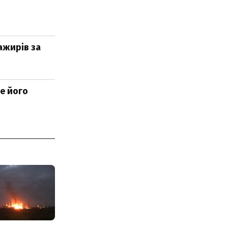
ажирів за
ле його