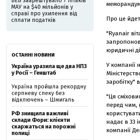
БЕБ заарештувало 7 літаків
меморандуму
МАУ на $40 мільйонів у
справі про ухилення від
Про це йдет
сплати податків
"Ryanair ві
запропонова
юридичні ді
ОСТАННІ НОВИНИ
У компанії 
Україна уразила ще два НПЗ
у Росії – Генштаб
Міністерств
заробітку" в
Україна пройшла рекордну
серпневу спеку без
"Ця сміхови
відключень – Шмигаль
перед чим,
користуват
РФ знищила важливі
склади Фори: клієнти
надає в 33 
скаржаться на порожні
компанії Де
полиці