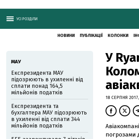
УСІ РОЗДІЛИ
НОВИНИ
ПУБЛІКАЦІЇ
КОЛОНКИ
ІН
У Rya
МАУ
Колом
Експрезидента МАУ
підозрюють в ухиленні від
авіак
сплати понад 164,5
мільйонів податків
18 СЕРПНЯ 2017,
Експрезидента та
бухгалтера МАУ підозрюють
в ухиленні від сплати 344
мільйонів податків
Авіакомпан
погрозами 