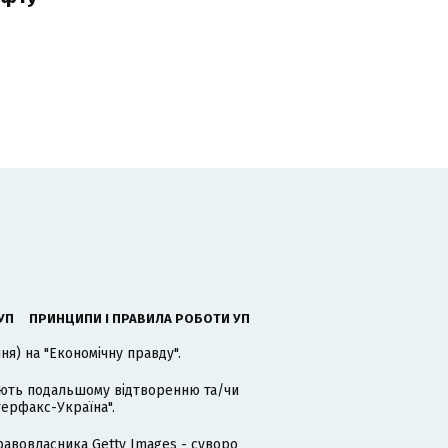
УП
ПРИНЦИПИ І ПРАВИЛА РОБОТИ УП
я) на "Економічну правду".
гають подальшому відтворенню та/чи
терфакс-Україна".
равовласника Getty Images - суворо