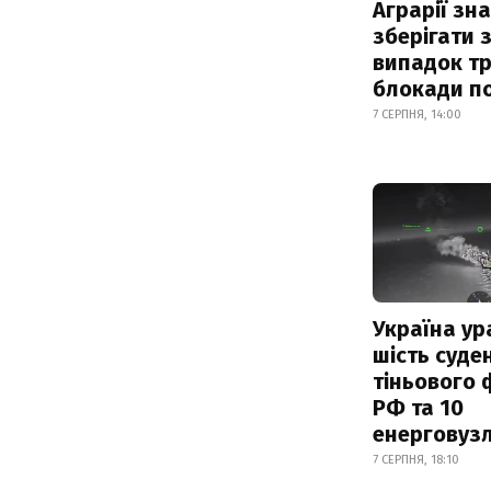
Аграрії зн
зберігати 
випадок т
блокади по
7 СЕРПНЯ, 14:00
Україна ур
шість суде
тіньового 
РФ та 10
енерговузл
7 СЕРПНЯ, 18:10