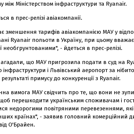
 між Міністерством інфраструктури та Ryanair.
ься в прес-релізі авіакомпанії.
тає зменшення тарифів авіакомпанією МАУ у відпо
ні Ryanair польоти в Україну, при цьому вважає
ї необгрунтованими", - йдеться в прес-релізі.
нагадали, що МАУ пригрозила подати в суд на Rya
о інфраструктури і Львівський аеропорт за нібито
 результаті примусу до конкуренції з Ryanair.
нна вимога МАУ свідчить про те, що вони не зупи
 щоб перешкодити українським споживачам і гос
ися недорогими повітряними перевезеннями, які
інших країнах", - заявив головний комерційний 
від О'Брайен.