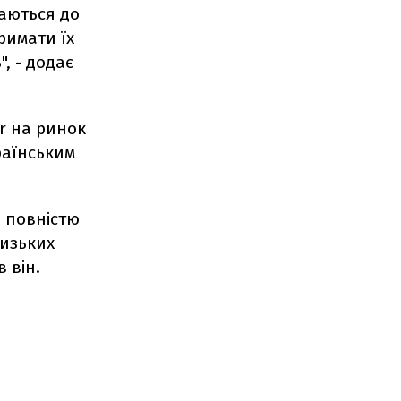
даються до
римати їх
, - додає
ir на ринок
раїнським
е повністю
низьких
 він.