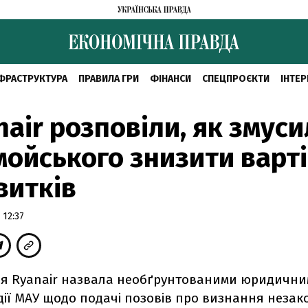
ФРАСТРУКТУРА
ПРАВИЛА ГРИ
ФІНАНСИ
СПЕЦПРОЄКТИ
ІНТЕР
nair розповіли, як змус
ойського знизити варті
витків
 12:37
ія Ryanair назвала необґрунтованими юридичн
дії МАУ щодо подачі позовів про визнання неза