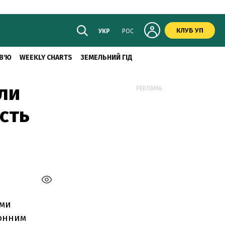
КЛУБ УП
УКР
РОС
В'Ю
WEEKLY CHARTS
ЗЕМЕЛЬНИЙ ГІД
или
РЕКЛАМА:
сть
ими
конним