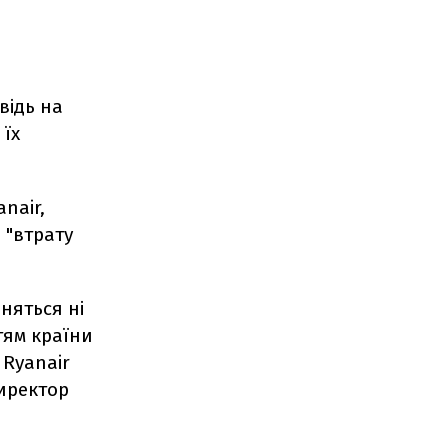
відь на
 їх
nair,
 "втрату
няться ні
тям країни
 Ryanair
директор