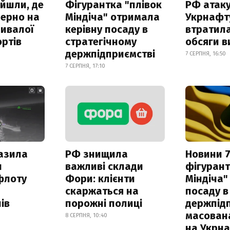
айшли, де
Фігурантка "плівок
РФ атак
зерно на
Міндіча" отримала
Укрнафту
ривалої
керівну посаду в
втратила
ртів
стратегічному
обсяги в
держпідприємстві
7 СЕРПНЯ, 16:50
7 СЕРПНЯ, 17:10
азила
РФ знищила
Новини 7
н
важливі склади
фігурант
флоту
Фори: клієнти
Міндіча"
скаржаться на
посаду в
ів
порожні полиці
держпідп
масован
8 СЕРПНЯ, 10:40
на Укрн