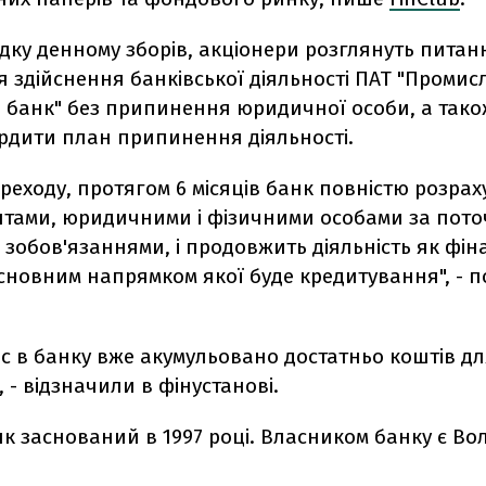
дку денному зборів, акціонери розглянуть питан
 здійснення банківської діяльності ПАТ "Промис
 банк" без припинення юридичної особи, а так
ердити план припинення діяльності.
ереходу, протягом 6 місяців банк повністю розраху
єнтами, юридичними і фізичними особами за пото
зобов'язаннями, і продовжить діяльність як фін
сновним напрямком якої буде кредитування", - п
с в банку вже акумульовано достатньо коштів д
, - відзначили в фінустанові.
к заснований в 1997 році. Власником банку є В