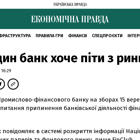
ФРАСТРУКТУРА
ПРАВИЛА ГРИ
ФІНАНСИ
СПЕЦПРОЄКТИ
ІНТЕР
ин банк хоче піти з рин
 16:29
Промислово-фінансового банку на зборах 15 вере
 питання припинення банківської діяльності фін
 повідомляє в системі розкриття інформації Нац
інних паперів та фондового ринку, пише
FinClub
.