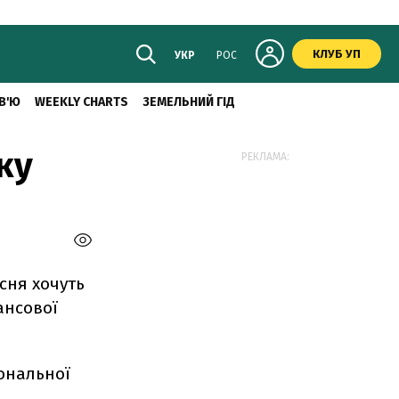
КЛУБ УП
УКР
РОС
В'Ю
WEEKLY CHARTS
ЗЕМЕЛЬНИЙ ГІД
ку
РЕКЛАМА:
сня хочуть
ансової
іональної