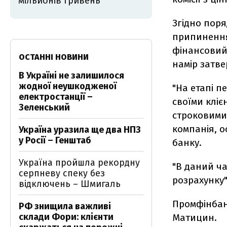
мільйонів гривень
Згідно поря
припинення
фінансовий
ОСТАННІ НОВИНИ
намір затв
В Україні не залишилося
жодної неушкодженої
"На етапі п
електростанції –
своїми клі
Зеленський
строковими 
компанія, о
Україна уразила ще два НПЗ
у Росії – Генштаб
банку.
Україна пройшла рекордну
"В даний ча
серпневу спеку без
розрахунку"
відключень – Шмигаль
Промфінбан
РФ знищила важливі
склади Фори: клієнти
Матицин.