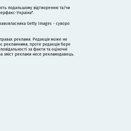
гають подальшому відтворенню та/чи
терфакс-Україна".
равовласника Getty Images - суворо
равах реклами. Редакція може не
 є рекламними, проте редакція бере
дповідальності за факти та оціночні
за зміст реклами несе рекламодавець.