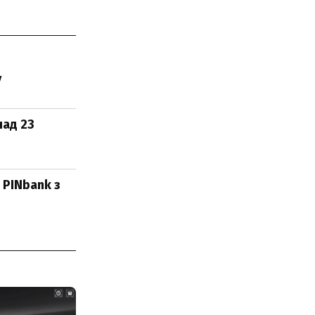
у
над 23
 PINbank з