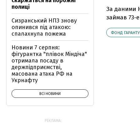
скаржаться на порожні
полиці
За даними Н
займав 73-е
Сизранський НПЗ знову
опинився під атакою:
спалахнула пожежа
ФОНД ГАРАНТУ
Новини 7 серпня:
фігурантка "плівок Міндіча"
отримала посаду в
держпідприємстві,
масована атака РФ на
Укрнафту
ВСІ НОВИНИ
РЕКЛАМА: