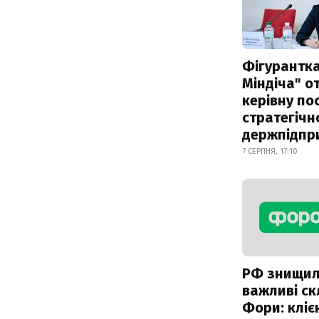
Фігурантка
Міндіча" 
керівну по
стратегічн
держпідпр
7 СЕРПНЯ, 17:10
РФ знищи
важливі с
Фори: кліє