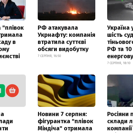
 "плівок
РФ атакувала
Україна 
отримала
Укрнафту: компанія
шість су
саду в
втратила суттєві
тіньовог
ому
обсяги видобутку
РФ та 10
иємстві
енергову
7 СЕРПНЯ, 16:50
7 СЕРПНЯ, 18:10
ла
Новини 7 серпня:
Росіяни 
клади
фігурантка "плівок
склади л
нти
Міндіча" отримала
компанії