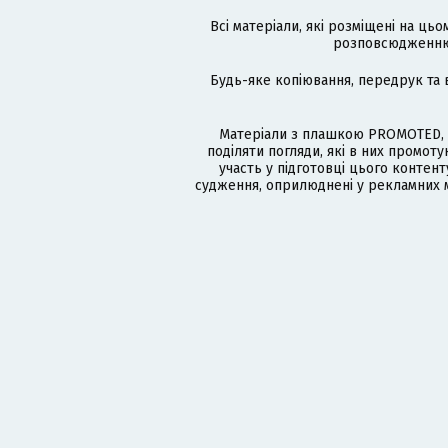
Всі матеріали, які розміщені на цьо
розповсюдженню в
Будь-яке копіювання, передрук та 
Матеріали з плашкою PROMOTED, 
поділяти погляди, які в них промо
участь у підготовці цього контенту
судження, оприлюднені у рекламних м