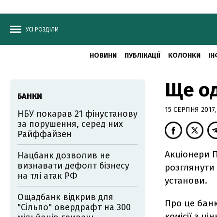
УСІ РОЗДІЛИ
НОВИНИ
ПУБЛІКАЦІЇ
КОЛОНКИ
ІН
Ще од
БАНКИ
15 СЕРПНЯ 2017,
НБУ покарав 21 фінустанову
за порушення, серед них
Райффайзен
Акціонери 
Нацбанк дозволив не
визнавати дефолт бізнесу
розглянути
на тлі атак РФ
установи.
Ощадбанк відкрив для
Про це банк
"Сільпо" овердрафт на 300
комісії з ц