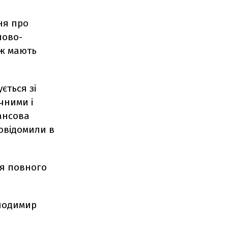
ня про
лово-
ож мають
ється зі
чними і
ансова
овідомили в
ля повного
олодимир