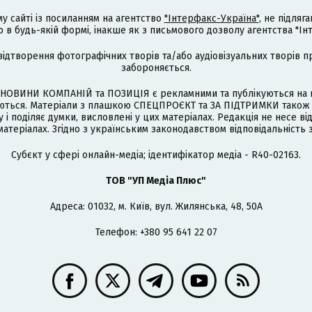
му сайті із посиланням на агентство
"Інтерфакс-Україна"
, не підля
 будь-якій формі, інакше як з письмового дозволу агентства "Ін
відтворення фотографічних творів та/або аудіовізуальних творів п
забороняється.
НОВИНИ КОМПАНІЙ та ПОЗИЦІЯ є рекламними та публікуються на п
туються. Матеріали з плашкою СПЕЦПРОЄКТ та ЗА ПІДТРИМКИ також
 і поділяє думки, висловлені у цих матеріалах. Редакція не несе ві
атеріалах. Згідно з українським законодавством відповідальність 
Cубєкт у сфері онлайн-медіа; ідентифікатор медіа - R40-02163.
ТОВ "УП Медіа Плюс"
Адреса: 01032, м. Київ, вул. Жилянська, 48, 50А
Телефон: +380 95 641 22 07