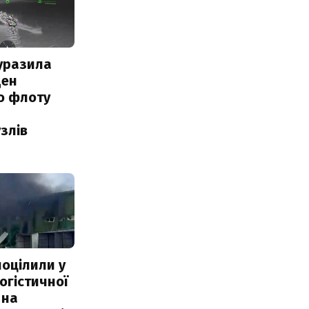
уразила
ден
о флоту
злів
поцілили у
огістичної
 на