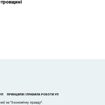
етровщині
УП
ПРИНЦИПИ І ПРАВИЛА РОБОТИ УП
я) на "Економічну правду".