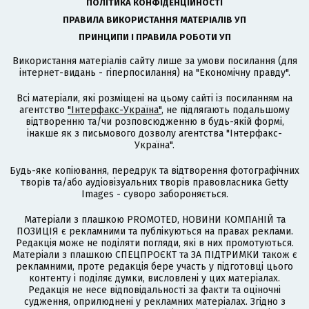
ПОЛІТИКА КОНФІДЕНЦІЙНОСТІ
ПРАВИЛА ВИКОРИСТАННЯ МАТЕРІАЛІВ УП
ПРИНЦИПИ І ПРАВИЛА РОБОТИ УП
Використання матеріалів сайту лише за умови посилання (для
інтернет-видань - гіперпосилання) на "Економічну правду".
Всі матеріали, які розміщені на цьому сайті із посиланням на
агентство
"Інтерфакс-Україна"
, не підлягають подальшому
відтворенню та/чи розповсюдженню в будь-якій формі,
інакше як з письмового дозволу агентства "Інтерфакс-
Україна".
Будь-яке копіювання, передрук та відтворення фотографічних
творів та/або аудіовізуальних творів правовласника Getty
Images - суворо забороняється.
Матеріали з плашкою PROMOTED, НОВИНИ КОМПАНІЙ та
ПОЗИЦІЯ є рекламними та публікуються на правах реклами.
Редакція може не поділяти погляди, які в них промотуються.
Матеріали з плашкою СПЕЦПРОЄКТ та ЗА ПІДТРИМКИ також є
рекламними, проте редакція бере участь у підготовці цього
контенту і поділяє думки, висловлені у цих матеріалах.
Редакція не несе відповідальності за факти та оціночні
судження, оприлюднені у рекламних матеріалах. Згідно з