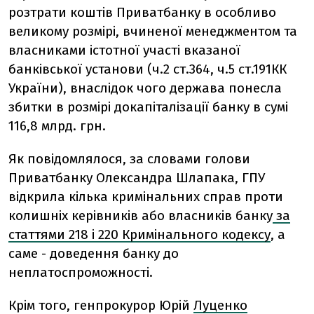
розтрати коштів Приватбанку в особливо
великому розмірі, вчиненої менеджментом та
власниками істотної участі вказаної
банківської установи (ч.2 ст.364, ч.5 ст.191КК
України), внаслідок чого держава понесла
збитки в розмірі докапіталізації банку в сумі
116,8 млрд. грн.
Як повідомлялося,
за словами голови
Приватбанку Олександра Шлапака,
ГПУ
відкрила кілька кримінальних справ проти
колишніх керівників або власників банку
за
статтями 218 і 220 Кримінального кодексу
, а
саме - доведення банку до
неплатоспроможності.
Крім того, генпрокурор Юрій
Луценко