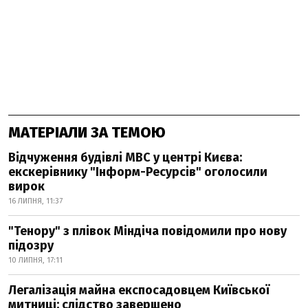
МАТЕРІАЛИ ЗА ТЕМОЮ
Відчуження будівлі МВС у центрі Києва:
екскерівнику "Інформ-Ресурсів" оголосили
вирок
16 ЛИПНЯ, 11:37
"Тенору" з плівок Міндіча повідомили про нову
підозру
10 ЛИПНЯ, 17:11
Легалізація майна експосадовцем Київської
митниці: слідство завершено