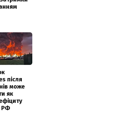
чанням
ок
es після
нів може
ти як
ефіциту
 РФ