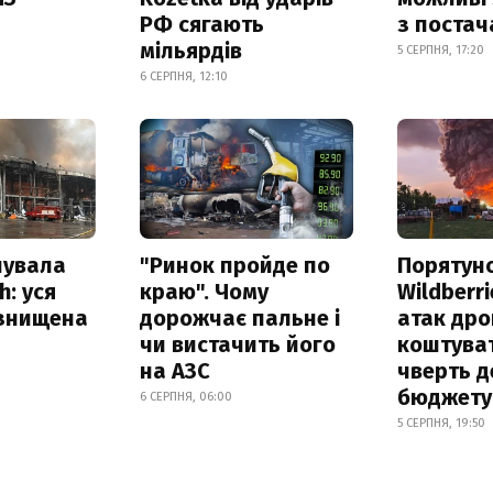
РФ сягають
з поста
мільярдів
5 СЕРПНЯ, 17:20
6 СЕРПНЯ, 12:10
нувала
"Ринок пройде по
Порятун
h: уся
краю". Чому
Wildberri
 знищена
дорожчає пальне і
атак дро
чи вистачить його
коштува
на АЗС
чверть д
бюджету
6 СЕРПНЯ, 06:00
5 СЕРПНЯ, 19:50