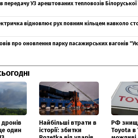
в передачу УЗ арештованих тепловозів Білоруської 
ектричка відновлює рух повним кільцем навколо ст
овів про оновлення парку пасажирських вагонів "Ук
СЬОГОДНІ
 дронів
Найбільші втрати в
РФ знищ
ще один
історії: збитки
Toyota в 
ПЗ
Rozetka від ударів
можливі