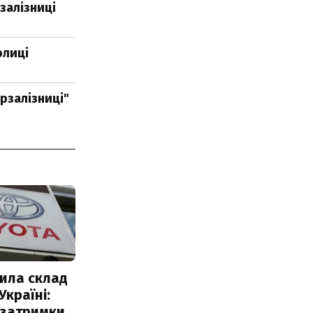
залізниці
олиці
рзалізниці"
ила склад
Україні:
 затримки