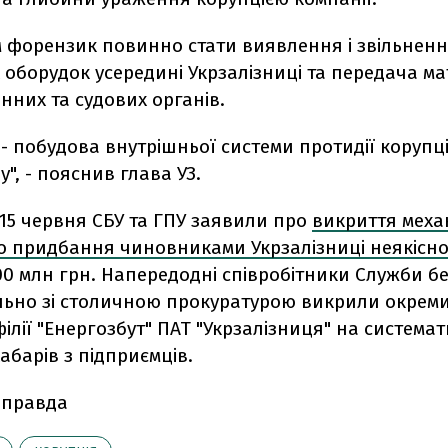
м форензик повинно стати виявлення і звільненн
оборудок усередині Укрзалізниці та передача ма
них та судових органів.
- побудова внутрішньої системи протидії корупції
", - пояснив глава УЗ.
15 червня СБУ та ГПУ заявили про
викриття меха
о придбання чиновниками Укрзалізниці неякісної
00 млн грн. Напередодні співробітники Служби б
ільно зі столичною прокуратурою викрили окрем
філії "Енергозбут" ПАТ "Укрзалізниця" на система
абарів з підприємців.
 правда