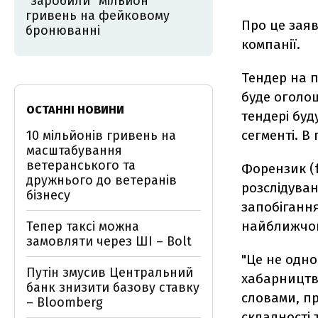
"заробили" мільйон
гривень на фейковому
Про це зая
бронюванні
компанії.
Тендер на п
буде оголо
ОСТАННІ НОВИНИ
тендері буд
сегменті. В
10 мільйонів гривень на
масштабування
ветеранського та
Форензик (f
дружнього до ветеранів
розслідуван
бізнесу
запобігання
найближчог
Тепер таксі можна
замовляти через ШІ – Bolt
"Це не одно
Путін змусив Центральний
хабарництва
банк знизити базову ставку
словами, пр
– Bloomberg
складності 