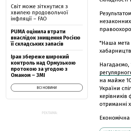
Світ може зіткнутися з
хвилею продовольчої
Результато
інфляції – FAO
незаконних 
правоохорон
PUMA оцінила втрати
внаслідок знищення Росією
"Наша мета 
її складських запасів
хабарництву
Іран збереже широкий
контроль над Ормузькою
Нагадаємо, 
протокою за угодою з
регулярног
Оманом – ЗМІ
на майже 1
України сп
ВСІ НОВИНИ
керівників 
отриманні х
РЕКЛАМА:
Економічна