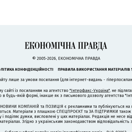
© 2005-2026, ЕКОНОМІЧНА ПРАВДА
ЛІТИКА КОНФІДЕНЦІЙНОСТІ
ПРАВИЛА ВИКОРИСТАННЯ МАТЕРІАЛІВ 
айту лише за умови посилання (для інтернет-видань - гіперпосиланн
му сайті із посиланням на агентство
"Інтерфакс-Україна"
, не підля
 будь-якій формі, інакше як з письмового дозволу агентства "Ін
НОВИНИ КОМПАНІЙ та ПОЗИЦІЯ є рекламними та публікуються на п
туються. Матеріали з плашкою СПЕЦПРОЄКТ та ЗА ПІДТРИМКИ також
 і поділяє думки, висловлені у цих матеріалах. Редакція не несе ві
атеріалах. Згідно з українським законодавством відповідальність 