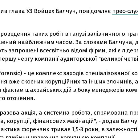
вив глава УЗ Войцех Балчун, повідомляє
прес-слу
роведення таких робіт в галузі залізничного тра
шений найближчим часом. За словами Балчуна, до
уть запрошені всесвітньо відомі фірми, які є ліде
 першу чергу компанії аудиторської "великої четві
orensic) - це комплекс заходів спеціалізованої ко
ня вже скоєних корупційних та інших злочинів, 
 фактам шахрайських дій з боку менеджерів компа
о оточення.
разова акція, а системна робота, спрямована пр
, корупції, фінансових махінацій", - додав Балчу
актика форензик триває 1,5-3 роки, в залежності 
та глибини ураження корупцією компанії.