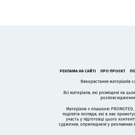
РЕКЛАМА НА САЙТІ
ПРО ПРОЄКТ
ПО
Використання матеріалів с
Всі матеріали, які розміщені на цьо
розповсюдженню в
Матеріали з плашкою PROMOTED, 
поділяти погляди, які в них промо
участь у підготовці цього контенту
судження, оприлюднені у рекламних м