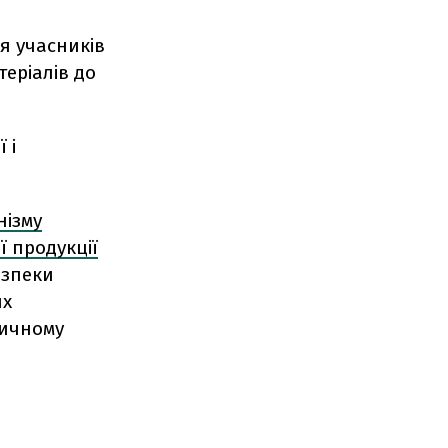
я учасників
теріалів до
 і
нізму
 продукції
езпеки
их
тичному