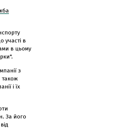
жба
нспорту
 участі в
рами в цьому
рки".
мпанії з
а також
нії і їх
оти
н. За його
від