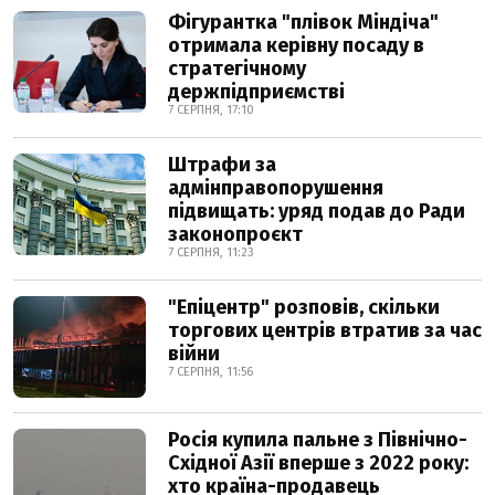
Фігурантка "плівок Міндіча"
отримала керівну посаду в
стратегічному
держпідприємстві
7 СЕРПНЯ, 17:10
Штрафи за
адмінправопорушення
підвищать: уряд подав до Ради
законопроєкт
7 СЕРПНЯ, 11:23
"Епіцентр" розповів, скільки
торгових центрів втратив за час
війни
7 СЕРПНЯ, 11:56
Росія купила пальне з Північно-
Східної Азії вперше з 2022 року:
хто країна-продавець