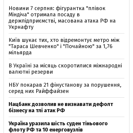
Новини 7 серпня: фігурантка "плівок
Міндіча" отримала посаду в
держпідприємстві, масована атака РФ на
Укрнафту
Київ шукає тих, хто відремонтує метро між
"Тараса Шевченко" і "Почайною" за 1,76
мільярда
В Україні за місяць скоротилися міжнародні
валютні резерви
НБУ покарав 21 фінустанову за порушення,
серед них Райффайзен
Нацбанк дозволив не визнавати дефолт
бізнесу на тлі атак РФ
Україна уразила шість суден тіньового
флоту РФ та 10 енерговузлів