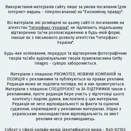
Використання матеріалів сайту лише за умови посилання (для
інтернет-видань - гіперпосилання) на "Економічну правду".
Всі матеріали, які розміщені на цьому сайті із посиланням на
агентство
"Інтерфакс-Україна"
, не підлягають подальшому
відтворенню та/чи розповсюдженню в будь-якій формі,
інакше як з письмового дозволу агентства "Інтерфакс-
Україна".
Будь-яке копіювання, передрук та відтворення фотографічних
творів та/або аудіовізуальних творів правовласника Getty
Images - суворо забороняється.
Матеріали з плашкою PROMOTED, НОВИНИ КОМПАНІЙ та
ПОЗИЦІЯ є рекламними та публікуються на правах реклами.
Редакція може не поділяти погляди, які в них промотуються.
Матеріали з плашкою СПЕЦПРОЄКТ та ЗА ПІДТРИМКИ також є
рекламними, проте редакція бере участь у підготовці цього
контенту і поділяє думки, висловлені у цих матеріалах.
Редакція не несе відповідальності за факти та оціночні
судження, оприлюднені у рекламних матеріалах. Згідно з
українським законодавством відповідальність за зміст
реклами несе рекламодавець.
Cубєкт у сфері онлайн-медіа; ідентифікатор медіа - R40-02163.