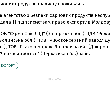
чових продуктів і захисту споживачів.
 агентство з безпеки харчових продуктів Респуб
дала 11 підприємствам право експорту в Молдов
ТОВ "Фірма Оліс ЛТД" (Запорізька обл.), ТДВ "Ро
Волинська обл.), ТОВ "Рибоконсервний завод" Ду
л.), ТОВ" Птахокомплекс Дніпровський "(Дніпроп
 "Черкасирибгосп" (Черкаська обл.) та ін.
ЕКСПОРТ
РЕКЛАМА: