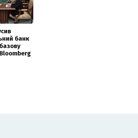
усив
ьний банк
 базову
 Bloomberg