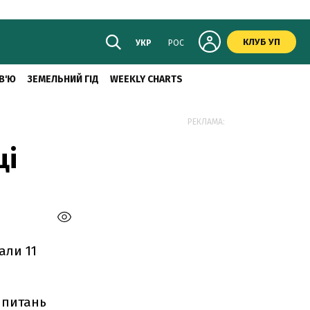
КЛУБ УП
УКР
РОС
В'Ю
ЗЕМЕЛЬНИЙ ГІД
WEEKLY CHARTS
РЕКЛАМА:
ці
али 11
 питань