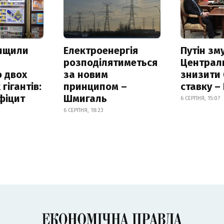
нищили
Електроенергія
Путін зм
розподілятиметься
Централ
 двох
за новим
знизити
гігантів:
принципом –
ставку –
фіцит
Шмигаль
6 СЕРПНЯ, 15:07
6 СЕРПНЯ, 18:23