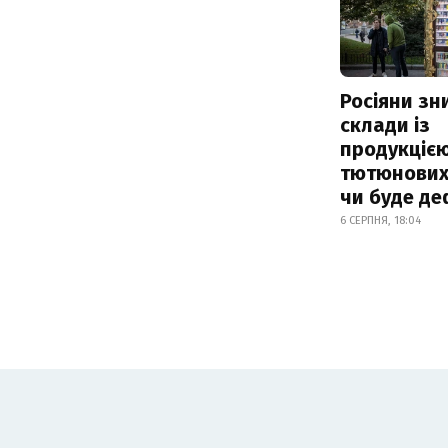
Росіяни з
склади із
продукцією
тютюнових 
чи буде де
6 СЕРПНЯ, 18:04