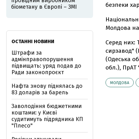
провідним виробником
безпеки хар
біометану в Європі – ЗМІ
Національне
Молдова на
ОСТАННІ НОВИНИ
Серед них: 
сирзавод" (
Штрафи за
(Одеська об
адмінправопорушення
підвищать: уряд подав до
обл.), ПрАТ
Ради законопроєкт
МОЛДОВА
Нафта знову піднялась до
83 доларів за барель
Заволодіння бюджетними
коштами: у Києві
судитимуть підрядника КП
"Плесо"