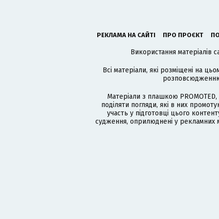
РЕКЛАМА НА САЙТІ
ПРО ПРОЄКТ
ПО
Використання матеріалів с
Всі матеріали, які розміщені на цьо
розповсюдженню в
Матеріали з плашкою PROMOTED, 
поділяти погляди, які в них промо
участь у підготовці цього контенту
судження, оприлюднені у рекламних м