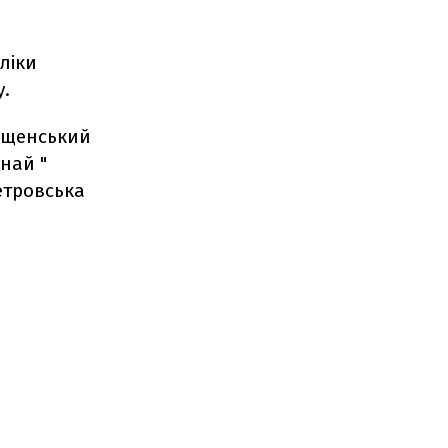
ліки
у.
жищенський
най "
етровська