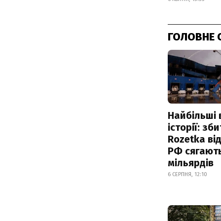
ГОЛОВНЕ 
Найбільші 
історії: зб
Rozetka від
РФ сягают
мільярдів
6 СЕРПНЯ, 12:10