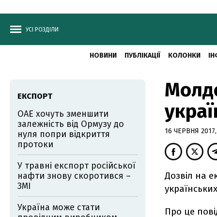
УСІ РОЗДІЛИ
НОВИНИ
ПУБЛІКАЦІЇ
КОЛОНКИ
ІН
Молдо
ЕКСПОРТ
украї
ОАЕ хочуть зменшити
залежність від Ормузу до
16 ЧЕРВНЯ 2017,
нуля попри відкриття
протоки
У травні експорт російської
Дозвіл на 
нафти знову скоротився –
ЗМІ
українських
Україна може стати
Про це пов