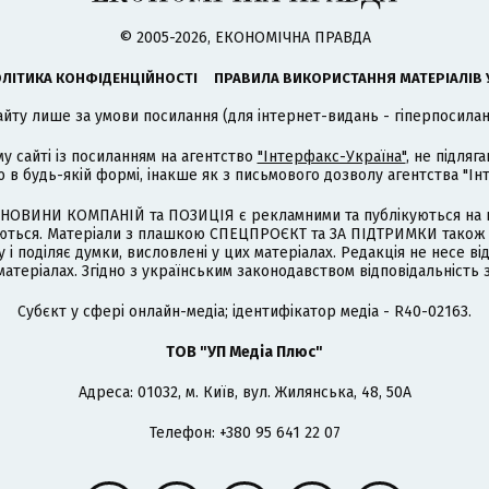
© 2005-2026, ЕКОНОМІЧНА ПРАВДА
ЛІТИКА КОНФІДЕНЦІЙНОСТІ
ПРАВИЛА ВИКОРИСТАННЯ МАТЕРІАЛІВ 
айту лише за умови посилання (для інтернет-видань - гіперпосиланн
му сайті із посиланням на агентство
"Інтерфакс-Україна"
, не підля
 будь-якій формі, інакше як з письмового дозволу агентства "Ін
НОВИНИ КОМПАНІЙ та ПОЗИЦІЯ є рекламними та публікуються на п
туються. Матеріали з плашкою СПЕЦПРОЄКТ та ЗА ПІДТРИМКИ також
 і поділяє думки, висловлені у цих матеріалах. Редакція не несе ві
атеріалах. Згідно з українським законодавством відповідальність 
Cубєкт у сфері онлайн-медіа; ідентифікатор медіа - R40-02163.
ТОВ "УП Медіа Плюс"
Адреса: 01032, м. Київ, вул. Жилянська, 48, 50А
Телефон: +380 95 641 22 07