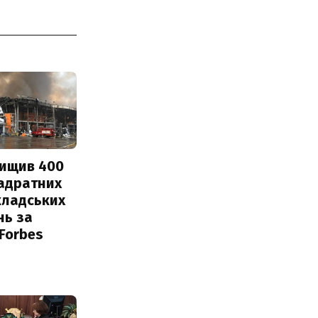
нищив 400
вадратних
кладських
нь за
 Forbes