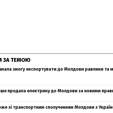
И ЗА ТЕМОЮ
имала змогу експортувати до Молдови равлики та м
рше продала електрику до Молдови за новими пра
же зі транспортним сполученням Молдови з Украї