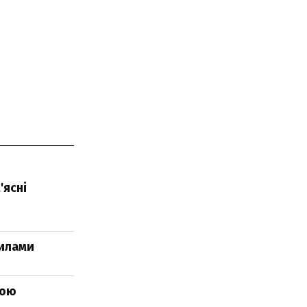
'ясні
вилами
ною