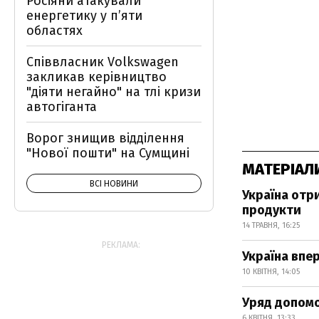
Росіяни атакували
енергетику у пʼяти
областях
Співвласник Volkswagen
закликав керівництво
"діяти негайно" на тлі кризи
автогіганта
Ворог знищив відділення
"Нової пошти" на Сумщині
МАТЕРІАЛ
ВСІ НОВИНИ
Україна отр
продукти
14 ТРАВНЯ, 16:25
РЕКЛАМА:
Україна впе
10 КВІТНЯ, 14:05
Уряд допомо
6 КВІТНЯ, 13:33