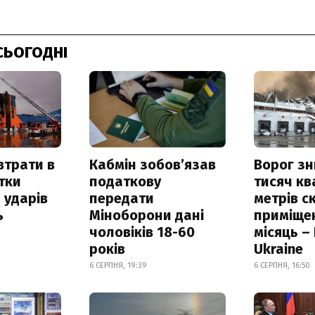
СЬОГОДНІ
втрати в
Кабмін зобовʼязав
Ворог з
итки
податкову
тисяч к
 ударів
передати
метрів с
ь
Міноборони дані
приміще
чоловіків 18-60
місяць –
років
Ukraine
6 СЕРПНЯ, 19:39
6 СЕРПНЯ, 16:50