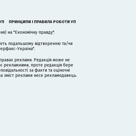
УП
ПРИНЦИПИ І ПРАВИЛА РОБОТИ УП
я) на "Економічну правду".
гають подальшому відтворенню та/чи
терфакс-Україна".
равах реклами. Редакція може не
 є рекламними, проте редакція бере
дповідальності за факти та оціночні
за зміст реклами несе рекламодавець.