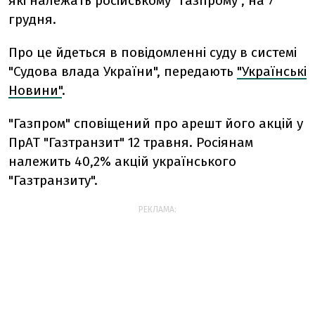
які належать російському "Газпрому", на 7
грудня.
Про це йдеться в повідомленні суду в системі
"Судова влада України", передають
"Українські
Новини"
.
"Газпром" сповіщений про арешт його акцій у
ПрАТ "Газтранзит" 12 травня.
Росіянам
належить 40,2% акцій українського
"Газтранзиту".
РЕКЛАМА: