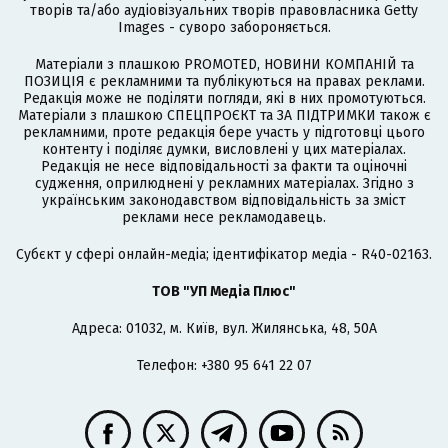
творів та/або аудіовізуальних творів правовласника Getty
Images - суворо забороняється.
Матеріали з плашкою PROMOTED, НОВИНИ КОМПАНІЙ та
ПОЗИЦІЯ є рекламними та публікуються на правах реклами.
Редакція може не поділяти погляди, які в них промотуються.
Матеріали з плашкою СПЕЦПРОЄКТ та ЗА ПІДТРИМКИ також є
рекламними, проте редакція бере участь у підготовці цього
контенту і поділяє думки, висловлені у цих матеріалах.
Редакція не несе відповідальності за факти та оціночні
судження, оприлюднені у рекламних матеріалах. Згідно з
українським законодавством відповідальність за зміст
реклами несе рекламодавець.
Cубєкт у сфері онлайн-медіа; ідентифікатор медіа - R40-02163.
ТОВ "УП Медіа Плюс"
Адреса: 01032, м. Київ, вул. Жилянська, 48, 50А
Телефон: +380 95 641 22 07