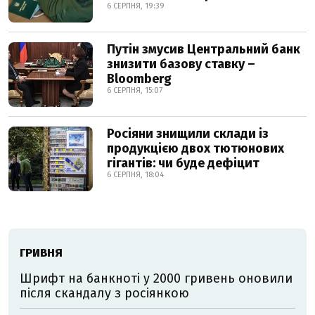
6 СЕРПНЯ, 19:39
Путін змусив Центральний банк
знизити базову ставку –
Bloomberg
6 СЕРПНЯ, 15:07
Росіяни знищили склади із
продукцією двох тютюнових
гігантів: чи буде дефіцит
6 СЕРПНЯ, 18:04
ГРИВНЯ
Шрифт на банкноті у 2000 гривень оновили
після скандалу з росіянкою