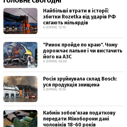
ГОЛОВНЕ СЬОГОДНІ
Найбільші втрати в історії:
збитки Rozetka від ударів РФ
сягають мільярдів
6 СЕРПНЯ, 12:10
"Ринок пройде по краю". Чому
дорожчає пальне і чи вистачить
його на АЗС
6 СЕРПНЯ, 06:00
Росія зруйнувала склад Bosch:
уся продукція знищена
6 СЕРПНЯ, 10:50
Кабмін зобовʼязав податкову
передати Міноборони дані
чоловіків 18-60 років