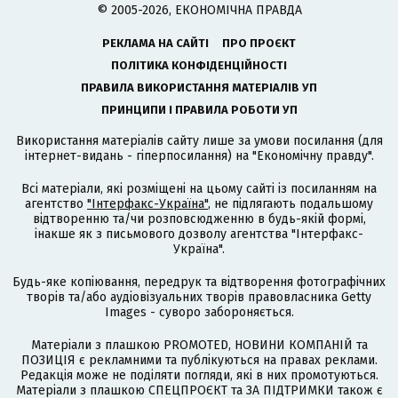
© 2005-2026, ЕКОНОМІЧНА ПРАВДА
РЕКЛАМА НА САЙТІ
ПРО ПРОЄКТ
ПОЛІТИКА КОНФІДЕНЦІЙНОСТІ
ПРАВИЛА ВИКОРИСТАННЯ МАТЕРІАЛІВ УП
ПРИНЦИПИ І ПРАВИЛА РОБОТИ УП
Використання матеріалів сайту лише за умови посилання (для
інтернет-видань - гіперпосилання) на "Економічну правду".
Всі матеріали, які розміщені на цьому сайті із посиланням на
агентство
"Інтерфакс-Україна"
, не підлягають подальшому
відтворенню та/чи розповсюдженню в будь-якій формі,
інакше як з письмового дозволу агентства "Інтерфакс-
Україна".
Будь-яке копіювання, передрук та відтворення фотографічних
творів та/або аудіовізуальних творів правовласника Getty
Images - суворо забороняється.
Матеріали з плашкою PROMOTED, НОВИНИ КОМПАНІЙ та
ПОЗИЦІЯ є рекламними та публікуються на правах реклами.
Редакція може не поділяти погляди, які в них промотуються.
Матеріали з плашкою СПЕЦПРОЄКТ та ЗА ПІДТРИМКИ також є