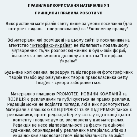
ПРАВИЛА ВИКОРИСТАННЯ МАТЕРІАЛІВ УП
ПРИНЦИПИ І ПРАВИЛА РОБОТИ УП
Використання матеріалів сайту лише за умови посилання (для
інтернет-видань - гіперпосилання) на "Економічну правду".
Всі матеріали, які розміщені на цьому сайті із посиланням на
агентство
"Інтерфакс-Україна"
, не підлягають подальшому
відтворенню та/чи розповсюдженню в будь-якій формі,
інакше як з письмового дозволу агентства "Інтерфакс-
Україна".
Будь-яке копіювання, передрук та відтворення фотографічних
творів та/або аудіовізуальних творів правовласника Getty
Images - суворо забороняється.
Матеріали з плашкою PROMOTED, НОВИНИ КОМПАНІЙ та
ПОЗИЦІЯ є рекламними та публікуються на правах реклами.
Редакція може не поділяти погляди, які в них промотуються.
Матеріали з плашкою СПЕЦПРОЄКТ та ЗА ПІДТРИМКИ також є
рекламними, проте редакція бере участь у підготовці цього
контенту і поділяє думки, висловлені у цих матеріалах.
Редакція не несе відповідальності за факти та оціночні
судження, оприлюднені у рекламних матеріалах. Згідно з
українським законодавством відповідальність за зміст