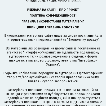
© 2005-2026, ЕКОНОМІЧНА ПРАВДА
РЕКЛАМА НА САЙТІ
ПРО ПРОЄКТ
ПОЛІТИКА КОНФІДЕНЦІЙНОСТІ
ПРАВИЛА ВИКОРИСТАННЯ МАТЕРІАЛІВ УП
ПРИНЦИПИ І ПРАВИЛА РОБОТИ УП
Використання матеріалів сайту лише за умови посилання (для
інтернет-видань - гіперпосилання) на "Економічну правду".
Всі матеріали, які розміщені на цьому сайті із посиланням на
агентство
"Інтерфакс-Україна"
, не підлягають подальшому
відтворенню та/чи розповсюдженню в будь-якій формі,
інакше як з письмового дозволу агентства "Інтерфакс-
Україна".
Будь-яке копіювання, передрук та відтворення фотографічних
творів та/або аудіовізуальних творів правовласника Getty
Images - суворо забороняється.
Матеріали з плашкою PROMOTED, НОВИНИ КОМПАНІЙ та
ПОЗИЦІЯ є рекламними та публікуються на правах реклами.
Редакція може не поділяти погляди, які в них промотуються.
Матеріали з плашкою СПЕЦПРОЄКТ та ЗА ПІДТРИМКИ також є