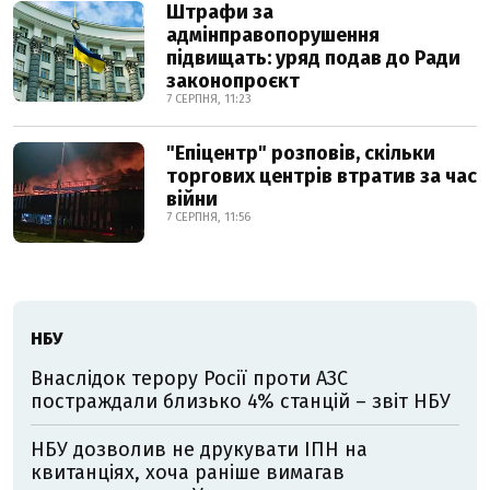
Штрафи за
адмінправопорушення
підвищать: уряд подав до Ради
законопроєкт
7 СЕРПНЯ, 11:23
"Епіцентр" розповів, скільки
торгових центрів втратив за час
війни
7 СЕРПНЯ, 11:56
НБУ
Внаслідок терору Росії проти АЗС
постраждали близько 4% станцій – звіт НБУ
НБУ дозволив не друкувати ІПН на
квитанціях, хоча раніше вимагав