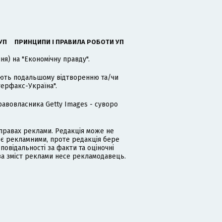
УП
ПРИНЦИПИ І ПРАВИЛА РОБОТИ УП
я) на "Економічну правду".
гають подальшому відтворенню та/чи
терфакс-Україна".
равовласника Getty Images - суворо
равах реклами. Редакція може не
 є рекламними, проте редакція бере
дповідальності за факти та оціночні
за зміст реклами несе рекламодавець.