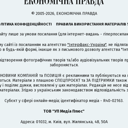
© 2005-2026, ЕКОНОМІЧНА ПРАВДА
ЛІТИКА КОНФІДЕНЦІЙНОСТІ
ПРАВИЛА ВИКОРИСТАННЯ МАТЕРІАЛІВ 
айту лише за умови посилання (для інтернет-видань - гіперпосиланн
му сайті із посиланням на агентство
"Інтерфакс-Україна"
, не підля
 будь-якій формі, інакше як з письмового дозволу агентства "Ін
відтворення фотографічних творів та/або аудіовізуальних творів п
забороняється.
НОВИНИ КОМПАНІЙ та ПОЗИЦІЯ є рекламними та публікуються на п
туються. Матеріали з плашкою СПЕЦПРОЄКТ та ЗА ПІДТРИМКИ також
 і поділяє думки, висловлені у цих матеріалах. Редакція не несе ві
атеріалах. Згідно з українським законодавством відповідальність 
Cубєкт у сфері онлайн-медіа; ідентифікатор медіа - R40-02163.
ТОВ "УП Медіа Плюс"
Адреса: 01032, м. Київ, вул. Жилянська, 48, 50А