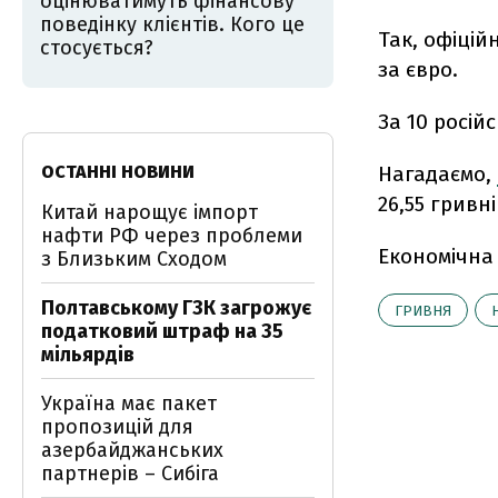
оцінюватимуть фінансову
поведінку клієнтів. Кого це
Так, офіцій
стосується?
за євро.
За 10 російс
ОСТАННІ НОВИНИ
Нагадаємо,
26,55 гривні
Китай нарощує імпорт
нафти РФ через проблеми
Економічна
з Близьким Сходом
Полтавському ГЗК загрожує
ГРИВНЯ
податковий штраф на 35
мільярдів
Україна має пакет
пропозицій для
азербайджанських
партнерів – Сибіга