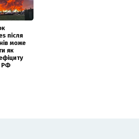
ок
es після
нів може
ти як
ефіциту
 РФ