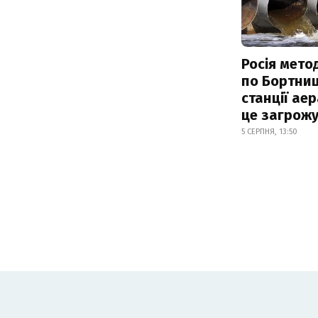
Росія мето
по Бортниц
станції аер
це загрож
5 СЕРПНЯ, 13:50