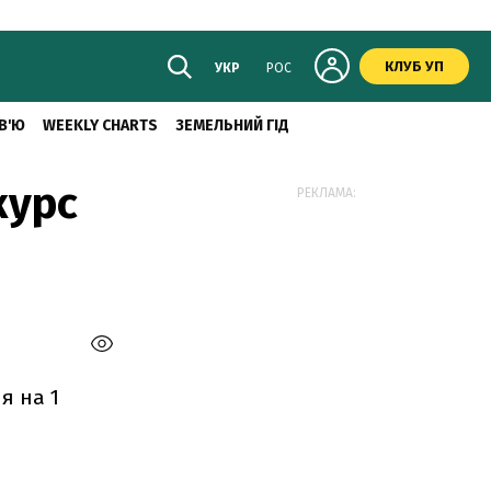
КЛУБ УП
УКР
РОС
В'Ю
WEEKLY CHARTS
ЗЕМЕЛЬНИЙ ГІД
курс
РЕКЛАМА:
я на 1