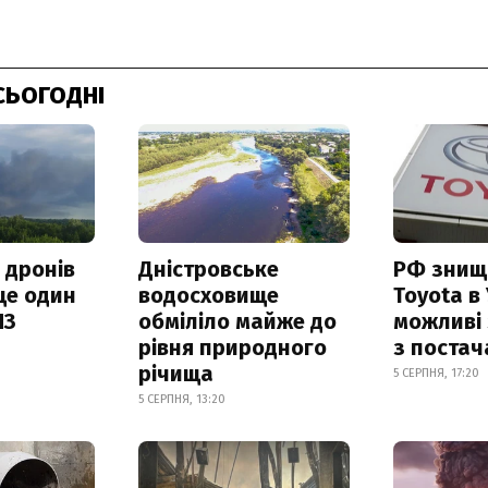
СЬОГОДНІ
 дронів
Дністровське
РФ знищ
ще один
водосховище
Toyota в 
ПЗ
обміліло майже до
можливі
рівня природного
з поста
річища
5 СЕРПНЯ, 17:20
5 СЕРПНЯ, 13:20