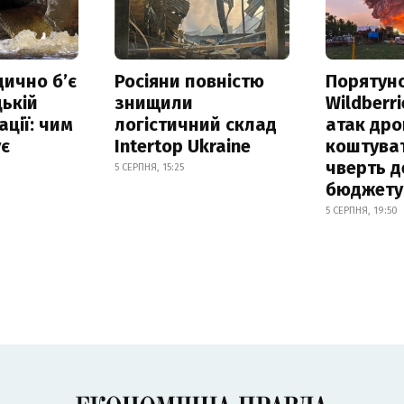
дично б’є
Росіяни повністю
Порятун
ькій
знищили
Wildberri
ації: чим
логістичний склад
атак дро
ує
Intertop Ukraine
коштува
чверть д
5 СЕРПНЯ, 15:25
бюджету
5 СЕРПНЯ, 19:50