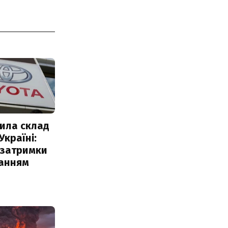
ила склад
Україні:
 затримки
чанням