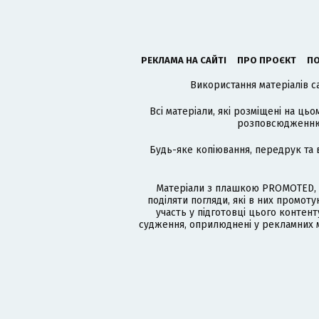
РЕКЛАМА НА САЙТІ
ПРО ПРОЄКТ
ПО
Використання матеріалів с
Всі матеріали, які розміщені на цьо
розповсюдженню в
Будь-яке копіювання, передрук та 
Матеріали з плашкою PROMOTED, 
поділяти погляди, які в них промо
участь у підготовці цього контенту
судження, оприлюднені у рекламних м