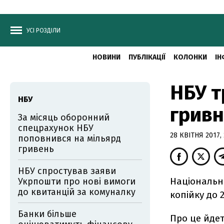
УСІ РОЗДІЛИ
НОВИНИ
ПУБЛІКАЦІЇ
КОЛОНКИ
ІН
НБУ т
НБУ
гривн
За місяць оборонний
спецрахунок НБУ
28 КВІТНЯ 2017, 
поповнився на мільярд
гривень
НБУ спростував заяви
Національни
Укрпошти про нові вимоги
до квитанцій за комуналку
копійку до 2
Банки більше
Про це йде