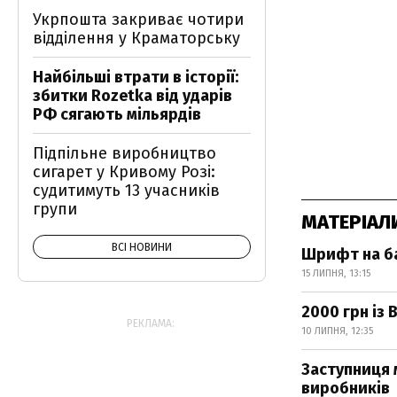
Укрпошта закриває чотири
відділення у Краматорську
Найбільші втрати в історії:
збитки Rozetka від ударів
РФ сягають мільярдів
Підпільне виробництво
сигарет у Кривому Розі:
судитимуть 13 учасників
групи
МАТЕРІАЛ
ВСІ НОВИНИ
Шрифт на ба
15 ЛИПНЯ, 13:15
2000 грн із
РЕКЛАМА:
10 ЛИПНЯ, 12:35
Заступниця м
виробників