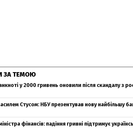
И ЗА ТЕМОЮ
нкноті у 2000 гривень оновили після скандалу з р
 Василем Стусом: НБУ презентував нову найбільшу б
іністра фінансів: падіння гривні підтримує українс