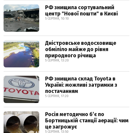
РФ знищила сортувальний
центр "Нової пошти" в Києві
5 СЕРПНЯ, 10:10
Дністровське водосховище
обміліло майже до рівня
природного річища
5 СЕРПНЯ, 13:20
РФ знищила склад Toyota в
Україні: можливі затримки з
постачанням
5 СЕРПНЯ, 17:20
Росія методично б’є по
Бортницькій станції аерації: чим
це загрожує
5 СЕРПНЯ, 13:50