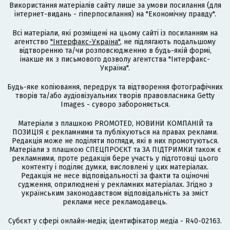
Використання матеріалів сайту лише за умови посилання (для
інтернет-видань - гіперпосилання) на "Економічну правду".
Всі матеріали, які розміщені на цьому сайті із посиланням на
агентство
"Інтерфакс-Україна"
, не підлягають подальшому
відтворенню та/чи розповсюдженню в будь-якій формі,
інакше як з письмового дозволу агентства "Інтерфакс-
Україна".
Будь-яке копіювання, передрук та відтворення фотографічних
творів та/або аудіовізуальних творів правовласника Getty
Images - суворо забороняється.
Матеріали з плашкою PROMOTED, НОВИНИ КОМПАНІЙ та
ПОЗИЦІЯ є рекламними та публікуються на правах реклами.
Редакція може не поділяти погляди, які в них промотуються.
Матеріали з плашкою СПЕЦПРОЄКТ та ЗА ПІДТРИМКИ також є
рекламними, проте редакція бере участь у підготовці цього
контенту і поділяє думки, висловлені у цих матеріалах.
Редакція не несе відповідальності за факти та оціночні
судження, оприлюднені у рекламних матеріалах. Згідно з
українським законодавством відповідальність за зміст
реклами несе рекламодавець.
Cубєкт у сфері онлайн-медіа; ідентифікатор медіа - R40-02163.