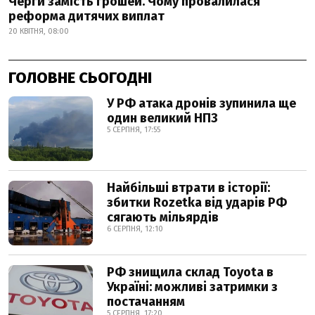
Черги замість грошей. Чому провалилася
реформа дитячих виплат
20 КВІТНЯ, 08:00
ГОЛОВНЕ СЬОГОДНІ
У РФ атака дронів зупинила ще
один великий НПЗ
5 СЕРПНЯ, 17:55
Найбільші втрати в історії:
збитки Rozetka від ударів РФ
сягають мільярдів
6 СЕРПНЯ, 12:10
РФ знищила склад Toyota в
Україні: можливі затримки з
постачанням
5 СЕРПНЯ, 17:20