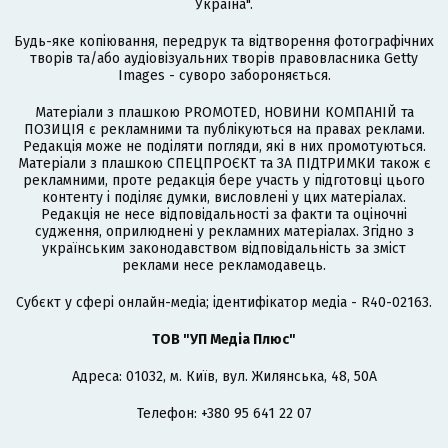
Україна".
Будь-яке копіювання, передрук та відтворення фотографічних
творів та/або аудіовізуальних творів правовласника Getty
Images - суворо забороняється.
Матеріали з плашкою PROMOTED, НОВИНИ КОМПАНІЙ та
ПОЗИЦІЯ є рекламними та публікуються на правах реклами.
Редакція може не поділяти погляди, які в них промотуються.
Матеріали з плашкою СПЕЦПРОЄКТ та ЗА ПІДТРИМКИ також є
рекламними, проте редакція бере участь у підготовці цього
контенту і поділяє думки, висловлені у цих матеріалах.
Редакція не несе відповідальності за факти та оціночні
судження, оприлюднені у рекламних матеріалах. Згідно з
українським законодавством відповідальність за зміст
реклами несе рекламодавець.
Cубєкт у сфері онлайн-медіа; ідентифікатор медіа - R40-02163.
ТОВ "УП Медіа Плюс"
Адреса: 01032, м. Київ, вул. Жилянська, 48, 50А
Телефон: +380 95 641 22 07