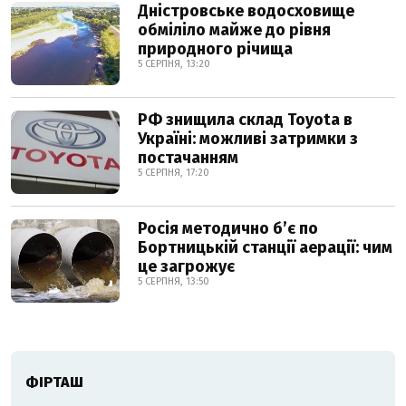
Дністровське водосховище
обміліло майже до рівня
природного річища
5 СЕРПНЯ, 13:20
РФ знищила склад Toyota в
Україні: можливі затримки з
постачанням
5 СЕРПНЯ, 17:20
Росія методично б’є по
Бортницькій станції аерації: чим
це загрожує
5 СЕРПНЯ, 13:50
ФІРТАШ