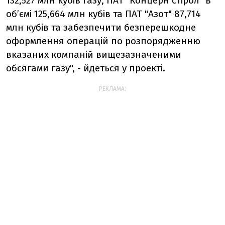
132,527 млн кубів газу, ПАТ "Концерн стірол" в
об’ємі 125,664 млн кубів та ПАТ "Азот" 87,714
млн кубів та забезпечити безперешкодне
оформлення операцій по розпорядженню
вказаних компаній вищезазначеними
обсягами газу", - йдеться у проекті.
РЕКЛАМА: