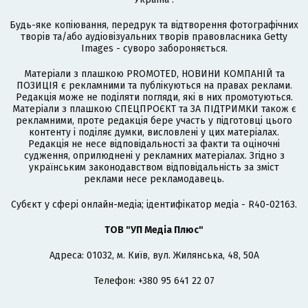
Будь-яке копіювання, передрук та відтворення фотографічних
творів та/або аудіовізуальних творів правовласника Getty
Images - суворо забороняється.
Матеріали з плашкою PROMOTED, НОВИНИ КОМПАНІЙ та
ПОЗИЦІЯ є рекламними та публікуються на правах реклами.
Редакція може не поділяти погляди, які в них промотуються.
Матеріали з плашкою СПЕЦПРОЄКТ та ЗА ПІДТРИМКИ також є
рекламними, проте редакція бере участь у підготовці цього
контенту і поділяє думки, висловлені у цих матеріалах.
Редакція не несе відповідальності за факти та оціночні
судження, оприлюднені у рекламних матеріалах. Згідно з
українським законодавством відповідальність за зміст
реклами несе рекламодавець.
Cубєкт у сфері онлайн-медіа; ідентифікатор медіа - R40-02163.
ТОВ "УП Медіа Плюс"
Адреса: 01032, м. Київ, вул. Жилянська, 48, 50А
Телефон: +380 95 641 22 07