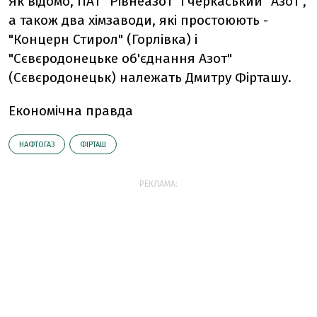
Як відомо,
ПАТ "Рівнеазот" і черкаський "Азот",
а також два хімзаводи, які простоюють -
"Концерн Стирол" (Горлівка) і
"Сєвєродонецьке об'єднання Азот"
(Сєвєродонецьк) належать Дмитру Фірташу.
Економічна правда
НАФТОГАЗ
ФІРТАШ
РЕКЛАМА: