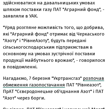
здійснюватися на давальницьких умовах
шляхом поставки газу ПАТ "Аграрний фонд", -
заявляли в УАК.
"Уряд розгляне можливість того, що добрива,
які "Аграрний фонд" отримає від Черкаського
"Азоту" і "РівнеАзоту", будуть передані
сільськогосподарським підприємствам в
основному на умовах зустрічної поставки
продукції майбутнього врожаю", - говорилося
в повідомленні.
Нагадаємо, 7 березня "Укртрансгаз"
розпочав
обмеження газопостачання
ПАТ "Рівнеазот",
ПрАТ "Сєвєродонецьке об'єднання Азот" і ПАТ
"Азот" через борги.