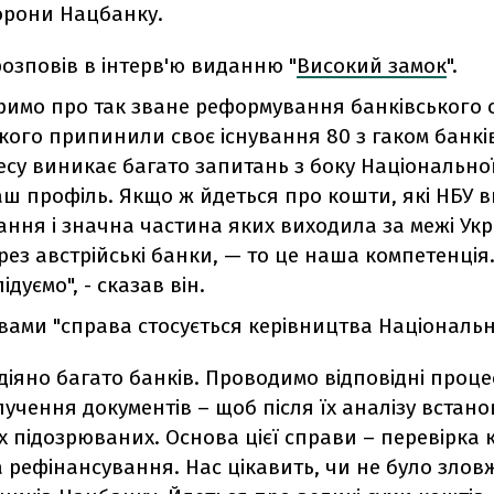
торони Нацбанку.
розповів в інтерв'ю виданню "
Високий замок
".
римо про так зване реформування банківського с
кого припинили своє існування 80 з гаком банків
су виникає багато запитань з боку Національної 
аш профіль. Якщо ж йдеться про кошти, які НБУ в
ння і значна частина яких виходила за межі Укр
рез австрійські банки, — то це наша компетенція.
дуємо", - сказав він.
вами "справа стосується керівництва Національн
адіяно багато банків. Проводимо відповідні процес
учення документів – щоб після їх аналізу встан
 підозрюваних. Основа цієї справи – перевірка к
 рефінансування. Нас цікавить, чи не було злов