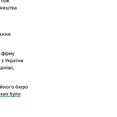
 тож
вництва
вання
 фірму
 з України
дніші,
ійного бюро
яких було