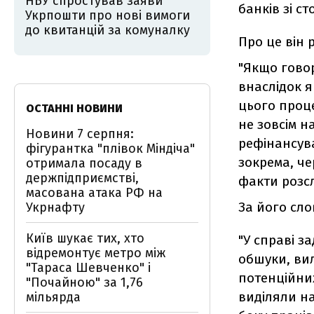
НБУ спростував заяви
банків зі с
Укрпошти про нові вимоги
до квитанцій за комуналку
Про це він 
"Якщо гово
внаслідок я
цього проце
ОСТАННІ НОВИНИ
не зовсім н
Новини 7 серпня:
рефінансува
фігурантка "плівок Міндіча"
зокрема, че
отримала посаду в
держпідприємстві,
факти розслі
масована атака РФ на
За його сло
Укрнафту
Київ шукає тих, хто
"У справі з
відремонтує метро між
обшуки, вил
"Тараса Шевченко" і
потенційних
"Почайною" за 1,76
виділяли на
мільярда