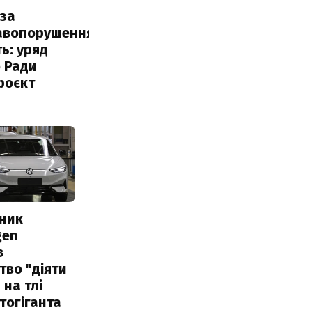
за
авопорушення
ь: уряд
 Ради
роєкт
сник
gen
в
тво "діяти
 на тлі
тогіганта