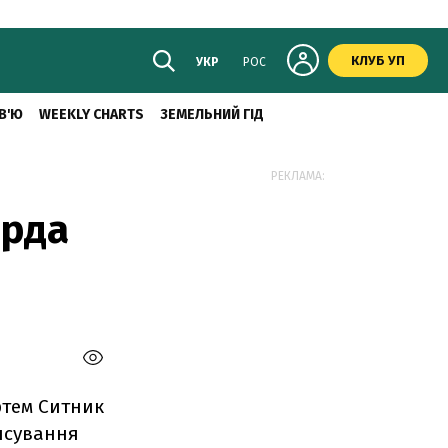
КЛУБ УП
УКР
РОС
В'Ю
WEEKLY CHARTS
ЗЕМЕЛЬНИЙ ГІД
РЕКЛАМА:
ярда
ртем Ситник
нсування