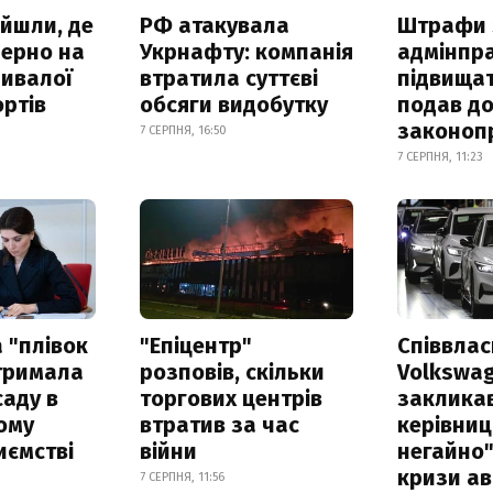
айшли, де
РФ атакувала
Штрафи 
зерно на
Укрнафту: компанія
адмінпр
ривалої
втратила суттєві
підвищат
ртів
обсяги видобутку
подав до
законоп
7 СЕРПНЯ, 16:50
7 СЕРПНЯ, 11:23
 "плівок
"Епіцентр"
Співвла
отримала
розповів, скільки
Volkswa
саду в
торгових центрів
заклика
ому
втратив за час
керівниц
иємстві
війни
негайно"
кризи ав
7 СЕРПНЯ, 11:56