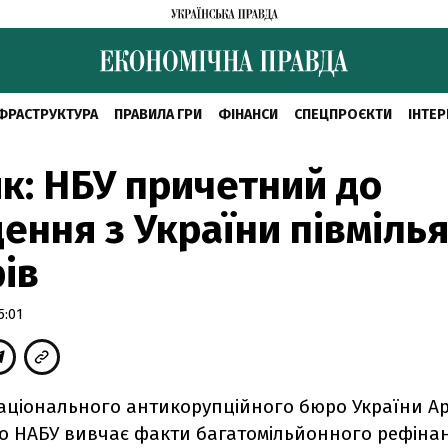
ФРАСТРУКТУРА
ПРАВИЛА ГРИ
ФІНАНСИ
СПЕЦПРОЄКТИ
ІНТЕР
к: НБУ причетний до
ення з України півміль
ів
5:01
аціонального антикорупційного бюро України А
що НАБУ вивчає факти багатомільйонного рефіна