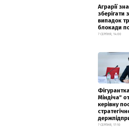
Аграрії зн
зберігати 
випадок т
блокади по
7 СЕРПНЯ, 14:00
Фігурантка
Міндіча" 
керівну по
стратегічн
держпідпр
7 СЕРПНЯ, 17:10