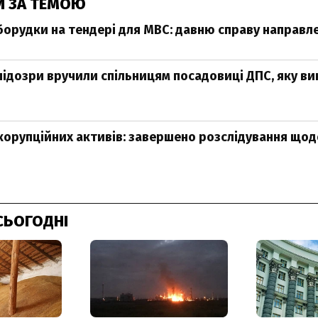
И ЗА ТЕМОЮ
борудки на тендері для МВС: давню справу направле
підозри вручили спільницям посадовиці ДПС, яку ви
 корупційних активів: завершено розслідування що
СЬОГОДНІ