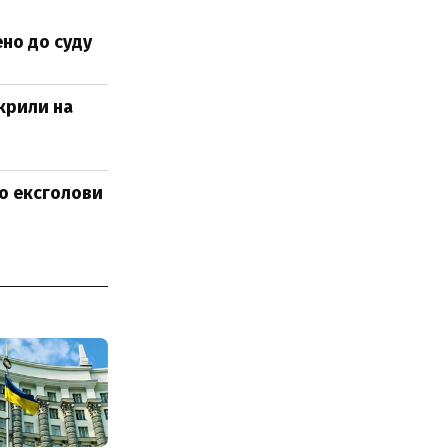
но до суду
крили на
до ексголови