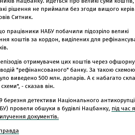
ників Нацбанку. Йдеться про великі суми коштів,
такі рішення не приймали без згоди вищого кері
повів Ситник.
що працівники НАБУ побачили підозріло великі
ння коштів за кордон, виділених для рефінансу
ів.
 епізодів отримувачем цих коштів через офшорну
одій "рефінансованого" банку. За такою схемою
уло виведено 500 млн. доларів. А є набагато скла
схеми", - сказав він.
 29 березня детективи Національного антикорупц
БУ) провели обшуки в будівлі Нацбанку,
під час 
илучення документів.
 правда