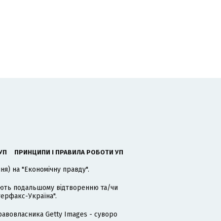
УП
ПРИНЦИПИ І ПРАВИЛА РОБОТИ УП
я) на "Економічну правду".
гають подальшому відтворенню та/чи
терфакс-Україна".
равовласника Getty Images - суворо