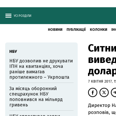
УСІ РОЗДІЛИ
НОВИНИ
ПУБЛІКАЦІЇ
КОЛОНКИ
ІН
Ситни
НБУ
вивед
НБУ дозволив не друкувати
ІПН на квитанціях, хоча
долар
раніше вимагав
протилежного – Укрпошта
7 КВІТНЯ 2017, 1
За місяць оборонний
спецрахунок НБУ
поповнився на мільярд
гривень
Директор Н
розповів, 