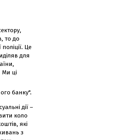
ектору,
, то до
поліції. Це
иділяв для
аїни,
 Ми ці
ого банку".
уальні дії –
овити коло
оштів, які
живань з