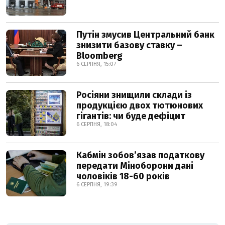
Путін змусив Центральний банк
знизити базову ставку –
Bloomberg
6 СЕРПНЯ, 15:07
Росіяни знищили склади із
продукцією двох тютюнових
гігантів: чи буде дефіцит
6 СЕРПНЯ, 18:04
Кабмін зобовʼязав податкову
передати Міноборони дані
чоловіків 18-60 років
6 СЕРПНЯ, 19:39