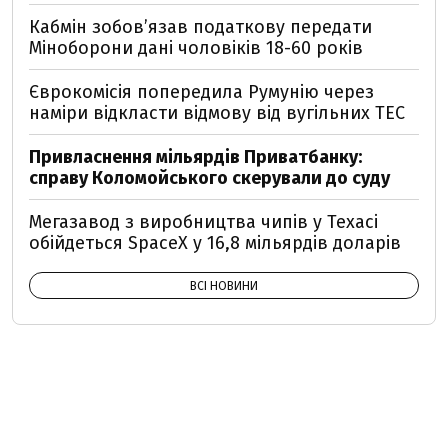
Кабмін зобовʼязав податкову передати
Міноборони дані чоловіків 18-60 років
Єврокомісія попередила Румунію через
наміри відкласти відмову від вугільних ТЕС
Привласнення мільярдів Приватбанку:
справу Коломойського скерували до суду
Мегазавод з виробництва чипів у Техасі
обійдеться SpaceX у 16,8 мільярдів доларів
ВСІ НОВИНИ