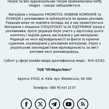
творів та/або аудіовізуальних творів правовласника Getty
Images - суворо забороняється.
Матеріали з плашкою PROMOTED, НОВИНИ КОМПАНІЙ та
ПОЗИЦІЯ є рекламними та публікуються на правах реклами.
Редакція може не поділяти погляди, які в них промотуються.
Матеріали з плашкою СПЕЦПРОЄКТ та ЗА ПІДТРИМКИ також є
рекламними, проте редакція бере участь у підготовці цього
контенту і поділяє думки, висловлені у цих матеріалах.
Редакція не несе відповідальності за факти та оціночні
судження, оприлюднені у рекламних матеріалах. Згідно з
українським законодавством відповідальність за зміст
реклами несе рекламодавець.
Cубєкт у сфері онлайн-медіа; ідентифікатор медіа - R40-02163.
ТОВ "УП Медіа Плюс"
Адреса: 01032, м. Київ, вул. Жилянська, 48, 50А
Телефон: +380 95 641 22 07