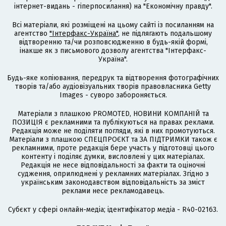
інтернет-видань - гіперпосилання) на "Економічну правду".
Всі матеріали, які розміщені на цьому сайті із посиланням на
агентство
"Інтерфакс-Україна"
, не підлягають подальшому
відтворенню та/чи розповсюдженню в будь-якій формі,
інакше як з письмового дозволу агентства "Інтерфакс-
Україна".
Будь-яке копіювання, передрук та відтворення фотографічних
творів та/або аудіовізуальних творів правовласника Getty
Images - суворо забороняється.
Матеріали з плашкою PROMOTED, НОВИНИ КОМПАНІЙ та
ПОЗИЦІЯ є рекламними та публікуються на правах реклами.
Редакція може не поділяти погляди, які в них промотуються.
Матеріали з плашкою СПЕЦПРОЄКТ та ЗА ПІДТРИМКИ також є
рекламними, проте редакція бере участь у підготовці цього
контенту і поділяє думки, висловлені у цих матеріалах.
Редакція не несе відповідальності за факти та оціночні
судження, оприлюднені у рекламних матеріалах. Згідно з
українським законодавством відповідальність за зміст
реклами несе рекламодавець.
Cубєкт у сфері онлайн-медіа; ідентифікатор медіа - R40-02163.