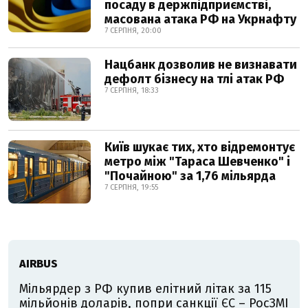
посаду в держпідприємстві,
масована атака РФ на Укрнафту
7 СЕРПНЯ, 20:00
Нацбанк дозволив не визнавати
дефолт бізнесу на тлі атак РФ
7 СЕРПНЯ, 18:33
Київ шукає тих, хто відремонтує
метро між "Тараса Шевченко" і
"Почайною" за 1,76 мільярда
7 СЕРПНЯ, 19:55
AIRBUS
Мільярдер з РФ купив елітний літак за 115
мільйонів доларів, попри санкції ЄС – РосЗМІ