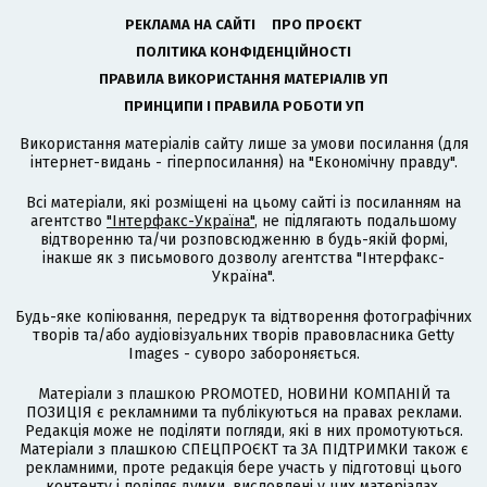
РЕКЛАМА НА САЙТІ
ПРО ПРОЄКТ
ПОЛІТИКА КОНФІДЕНЦІЙНОСТІ
ПРАВИЛА ВИКОРИСТАННЯ МАТЕРІАЛІВ УП
ПРИНЦИПИ І ПРАВИЛА РОБОТИ УП
Використання матеріалів сайту лише за умови посилання (для
інтернет-видань - гіперпосилання) на "Економічну правду".
Всі матеріали, які розміщені на цьому сайті із посиланням на
агентство
"Інтерфакс-Україна"
, не підлягають подальшому
відтворенню та/чи розповсюдженню в будь-якій формі,
інакше як з письмового дозволу агентства "Інтерфакс-
Україна".
Будь-яке копіювання, передрук та відтворення фотографічних
творів та/або аудіовізуальних творів правовласника Getty
Images - суворо забороняється.
Матеріали з плашкою PROMOTED, НОВИНИ КОМПАНІЙ та
ПОЗИЦІЯ є рекламними та публікуються на правах реклами.
Редакція може не поділяти погляди, які в них промотуються.
Матеріали з плашкою СПЕЦПРОЄКТ та ЗА ПІДТРИМКИ також є
рекламними, проте редакція бере участь у підготовці цього
контенту і поділяє думки, висловлені у цих матеріалах.