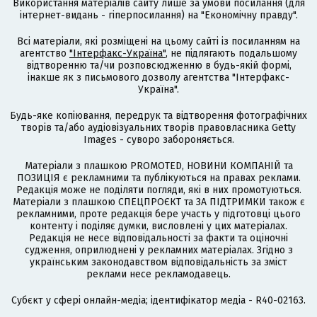
Використання матеріалів сайту лише за умови посилання (для
інтернет-видань - гіперпосилання) на "Економічну правду".
Всі матеріали, які розміщені на цьому сайті із посиланням на
агентство
"Інтерфакс-Україна"
, не підлягають подальшому
відтворенню та/чи розповсюдженню в будь-якій формі,
інакше як з письмового дозволу агентства "Інтерфакс-
Україна".
Будь-яке копіювання, передрук та відтворення фотографічних
творів та/або аудіовізуальних творів правовласника Getty
Images - суворо забороняється.
Матеріали з плашкою PROMOTED, НОВИНИ КОМПАНІЙ та
ПОЗИЦІЯ є рекламними та публікуються на правах реклами.
Редакція може не поділяти погляди, які в них промотуються.
Матеріали з плашкою СПЕЦПРОЄКТ та ЗА ПІДТРИМКИ також є
рекламними, проте редакція бере участь у підготовці цього
контенту і поділяє думки, висловлені у цих матеріалах.
Редакція не несе відповідальності за факти та оціночні
судження, оприлюднені у рекламних матеріалах. Згідно з
українським законодавством відповідальність за зміст
реклами несе рекламодавець.
Cубєкт у сфері онлайн-медіа; ідентифікатор медіа - R40-02163.