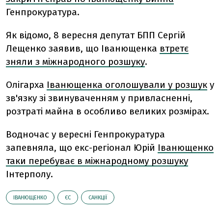
Генпрокуратура.
Як відомо, 8 вересня депутат БПП Сергій
Лещенко заявив, що Іванющенка
втретє
зняли з міжнародного розшуку
.
Олігарха
Іванющенка оголошували у розшук
у
зв'язку зі звинуваченням у привласненні,
розтраті майна в особливо великих розмірах.
Водночас у вересні Генпрокуратура
запевняла, що екс-регіонал Юрій
Іванющенко
таки перебуває в міжнародному розшуку
Інтерполу.
ІВАНЮЩЕНКО
ЄС
САНКЦІЇ