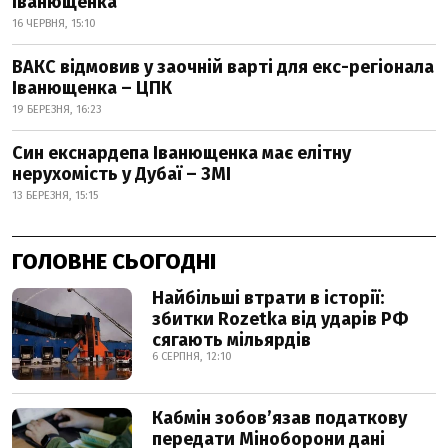
Іванющенка
16 ЧЕРВНЯ, 15:10
ВАКС відмовив у заочній варті для екс-регіонала
Іванющенка – ЦПК
19 БЕРЕЗНЯ, 16:23
Син екснардепа Іванющенка має елітну
нерухомість у Дубаї – ЗМІ
13 БЕРЕЗНЯ, 15:15
ГОЛОВНЕ СЬОГОДНІ
Найбільші втрати в історії:
збитки Rozetka від ударів РФ
сягають мільярдів
6 СЕРПНЯ, 12:10
Кабмін зобовʼязав податкову
передати Міноборони дані