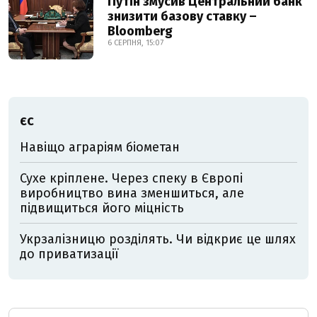
Путін змусив Центральний банк
знизити базову ставку –
Bloomberg
6 СЕРПНЯ, 15:07
ЄС
Навіщо аграріям біометан
Сухе кріплене. Через спеку в Європі
виробництво вина зменшиться, але
підвищиться його міцність
Укрзалізницю розділять. Чи відкриє це шлях
до приватизації