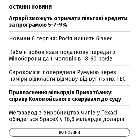
ОСТАННІ НОВИНИ
Аграрії зможуть отримати пільгові кредити
за програмою 5-7-9%
Новини 6 серпня: Росія нищить бізнес
Кабмін зобовʼязав податкову передати
Міноборони дані чоловіків 18-60 років
Єврокомісія попередила Румунію через
наміри відкласти відмову від вугільних ТЕС
Привласнення мільярдів Приватбанку:
справу Коломойського скерували до суду
Мегазавод з виробництва чипів у Техасі
обійдеться SpaceX у 16,8 мільярдів доларів
ВСІ НОВИНИ