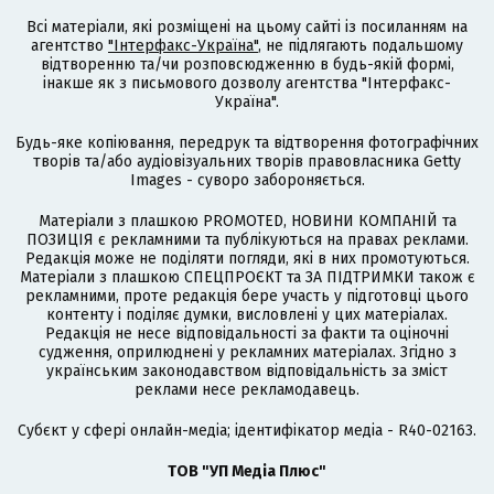
Всі матеріали, які розміщені на цьому сайті із посиланням на
агентство
"Інтерфакс-Україна"
, не підлягають подальшому
відтворенню та/чи розповсюдженню в будь-якій формі,
інакше як з письмового дозволу агентства "Інтерфакс-
Україна".
Будь-яке копіювання, передрук та відтворення фотографічних
творів та/або аудіовізуальних творів правовласника Getty
Images - суворо забороняється.
Матеріали з плашкою PROMOTED, НОВИНИ КОМПАНІЙ та
ПОЗИЦІЯ є рекламними та публікуються на правах реклами.
Редакція може не поділяти погляди, які в них промотуються.
Матеріали з плашкою СПЕЦПРОЄКТ та ЗА ПІДТРИМКИ також є
рекламними, проте редакція бере участь у підготовці цього
контенту і поділяє думки, висловлені у цих матеріалах.
Редакція не несе відповідальності за факти та оціночні
судження, оприлюднені у рекламних матеріалах. Згідно з
українським законодавством відповідальність за зміст
реклами несе рекламодавець.
Cубєкт у сфері онлайн-медіа; ідентифікатор медіа - R40-02163.
ТОВ "УП Медіа Плюс"