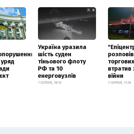
а
Україна уразила
"Епіцент
опорушення
шість суден
розповів
 уряд
тіньового флоту
торгових
ади
РФ та 10
втратив 
єкт
енерговузлів
війни
7 СЕРПНЯ, 18:10
7 СЕРПНЯ, 11:56