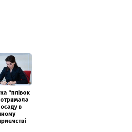
ка "плівок
 отримала
посаду в
чному
приємстві