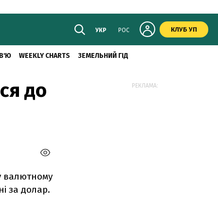
КЛУБ УП
УКР
РОС
В'Ю
WEEKLY CHARTS
ЗЕМЕЛЬНИЙ ГІД
ся до
РЕКЛАМА:
у валютному
ні за долар.