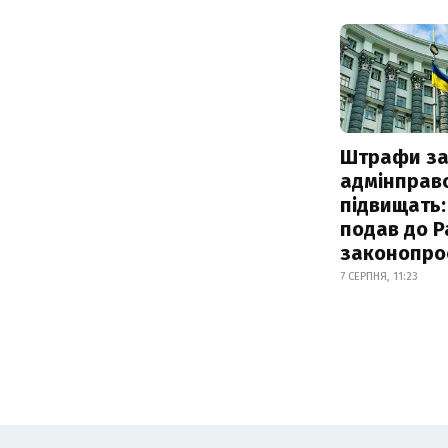
Штрафи з
адмінправ
підвищать:
подав до Р
законопро
7 СЕРПНЯ, 11:23