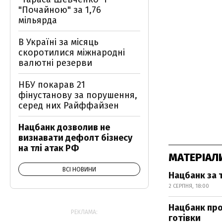
"Почайною" за 1,76
мільярда
В Україні за місяць
скоротилися міжнародні
валютні резерви
НБУ покарав 21
фінустанову за порушення,
серед них Райффайзен
Нацбанк дозволив не
визнавати дефолт бізнесу
на тлі атак РФ
МАТЕРІАЛ
ВСІ НОВИНИ
Нацбанк за 
2 СЕРПНЯ, 18:00
Нацбанк про
РЕКЛАМА:
готівки