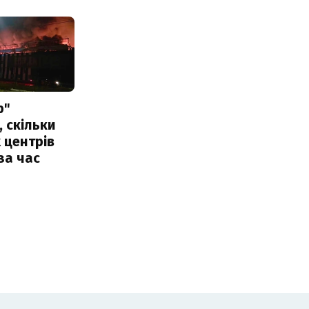
р"
, скільки
 центрів
за час