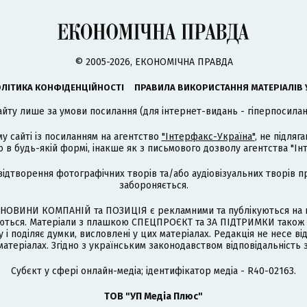
© 2005-2026, ЕКОНОМІЧНА ПРАВДА
ЛІТИКА КОНФІДЕНЦІЙНОСТІ
ПРАВИЛА ВИКОРИСТАННЯ МАТЕРІАЛІВ 
айту лише за умови посилання (для інтернет-видань - гіперпосиланн
му сайті із посиланням на агентство
"Інтерфакс-Україна"
, не підля
 будь-якій формі, інакше як з письмового дозволу агентства "Ін
відтворення фотографічних творів та/або аудіовізуальних творів п
забороняється.
НОВИНИ КОМПАНІЙ та ПОЗИЦІЯ є рекламними та публікуються на п
туються. Матеріали з плашкою СПЕЦПРОЄКТ та ЗА ПІДТРИМКИ також
 і поділяє думки, висловлені у цих матеріалах. Редакція не несе ві
атеріалах. Згідно з українським законодавством відповідальність 
Cубєкт у сфері онлайн-медіа; ідентифікатор медіа - R40-02163.
ТОВ "УП Медіа Плюс"