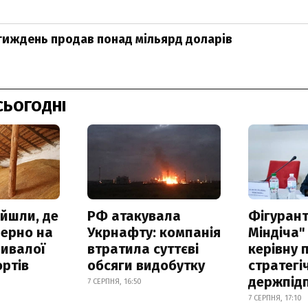
тиждень продав понад мільярд доларів
СЬОГОДНІ
айшли, де
РФ атакувала
Фігурант
зерно на
Укрнафту: компанія
Міндіча"
ривалої
втратила суттєві
керівну 
ртів
обсяги видобутку
стратегі
держпід
7 СЕРПНЯ, 16:50
7 СЕРПНЯ, 17:10