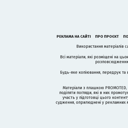
РЕКЛАМА НА САЙТІ
ПРО ПРОЄКТ
ПО
Використання матеріалів с
Всі матеріали, які розміщені на цьо
розповсюдженню в
Будь-яке копіювання, передрук та 
Матеріали з плашкою PROMOTED, 
поділяти погляди, які в них промо
участь у підготовці цього контенту
судження, оприлюднені у рекламних м