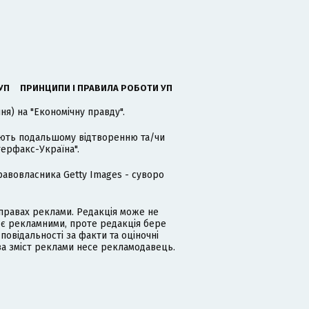
УП
ПРИНЦИПИ І ПРАВИЛА РОБОТИ УП
я) на "Економічну правду".
гають подальшому відтворенню та/чи
терфакс-Україна".
равовласника Getty Images - суворо
равах реклами. Редакція може не
 є рекламними, проте редакція бере
дповідальності за факти та оціночні
за зміст реклами несе рекламодавець.