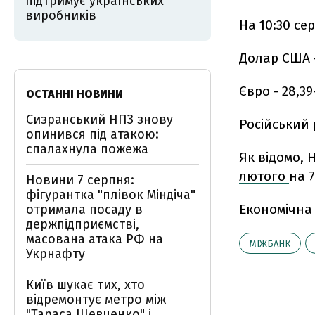
підтримує українських
виробників
На 10:30 се
Долар США –
Євро - 28,39
ОСТАННІ НОВИНИ
Сизранський НПЗ знову
Російський р
опинився під атакою:
спалахнула пожежа
Як відомо,
лютого
на 7
Новини 7 серпня:
фігурантка "плівок Міндіча"
Економічна
отримала посаду в
держпідприємстві,
масована атака РФ на
МІЖБАНК
Укрнафту
Київ шукає тих, хто
відремонтує метро між
"Тараса Шевченко" і