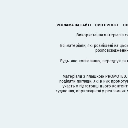
РЕКЛАМА НА САЙТІ
ПРО ПРОЄКТ
ПО
Використання матеріалів с
Всі матеріали, які розміщені на цьо
розповсюдженню в
Будь-яке копіювання, передрук та 
Матеріали з плашкою PROMOTED, 
поділяти погляди, які в них промо
участь у підготовці цього контенту
судження, оприлюднені у рекламних м