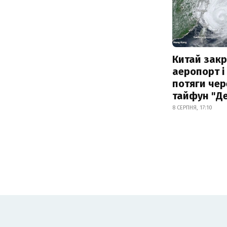
Китай зак
аеропорт і
потяги чер
тайфун "Д
8 СЕРПНЯ, 17:10