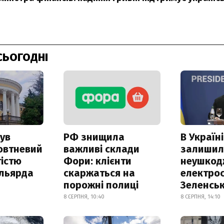
СЬОГОДНІ
ув
РФ знищила
В Україні
овтневий
важливі склади
залишил
істю
Фори: клієнти
неушкод
ільярда
скаржаться на
електрос
порожні полиці
Зеленсь
8 СЕРПНЯ, 10:40
8 СЕРПНЯ, 14:10