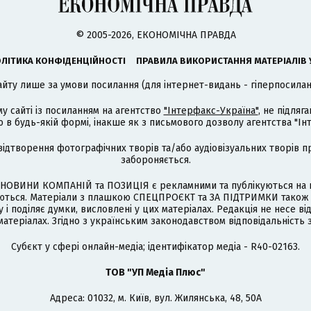
© 2005-2026, ЕКОНОМІЧНА ПРАВДА
ЛІТИКА КОНФІДЕНЦІЙНОСТІ
ПРАВИЛА ВИКОРИСТАННЯ МАТЕРІАЛІВ 
айту лише за умови посилання (для інтернет-видань - гіперпосиланн
му сайті із посиланням на агентство
"Інтерфакс-Україна"
, не підля
 будь-якій формі, інакше як з письмового дозволу агентства "Ін
відтворення фотографічних творів та/або аудіовізуальних творів п
забороняється.
НОВИНИ КОМПАНІЙ та ПОЗИЦІЯ є рекламними та публікуються на п
туються. Матеріали з плашкою СПЕЦПРОЄКТ та ЗА ПІДТРИМКИ також
 і поділяє думки, висловлені у цих матеріалах. Редакція не несе ві
атеріалах. Згідно з українським законодавством відповідальність 
Cубєкт у сфері онлайн-медіа; ідентифікатор медіа - R40-02163.
ТОВ "УП Медіа Плюс"
Адреса: 01032, м. Київ, вул. Жилянська, 48, 50А