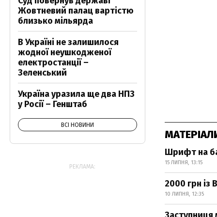
Суд повернув державі
Жовтневий палац вартістю
близько мільярда
В Україні не залишилося
жодної неушкодженої
електростанції –
Зеленський
Україна уразила ще два НПЗ
у Росії – Генштаб
ВСІ НОВИНИ
МАТЕРІАЛ
Шрифт на ба
15 ЛИПНЯ, 13:15
РЕКЛАМА:
2000 грн із
10 ЛИПНЯ, 12:35
Заступниця м