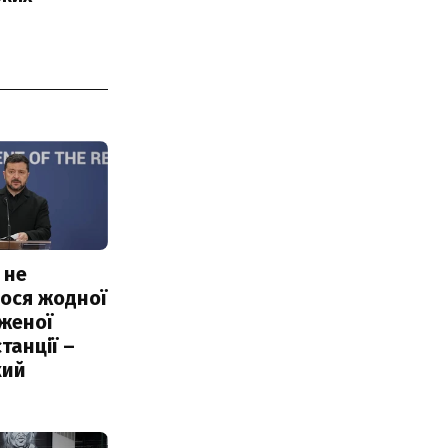
 не
ося жодної
женої
танції –
кий