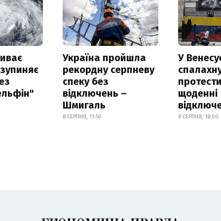
риває
Україна пройшла
У Венесу
 зупиняє
рекордну серпневу
спалахн
ез
спеку без
протести
ельфін"
відключень –
щоденні
Шмигаль
відключе
8 СЕРПНЯ, 11:50
8 СЕРПНЯ, 18:00