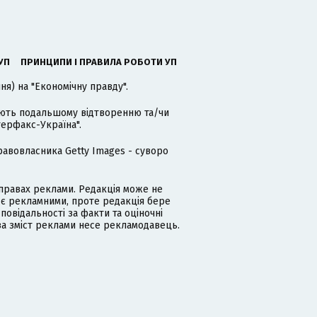
УП
ПРИНЦИПИ І ПРАВИЛА РОБОТИ УП
я) на "Економічну правду".
гають подальшому відтворенню та/чи
терфакс-Україна".
равовласника Getty Images - суворо
равах реклами. Редакція може не
 є рекламними, проте редакція бере
дповідальності за факти та оціночні
за зміст реклами несе рекламодавець.