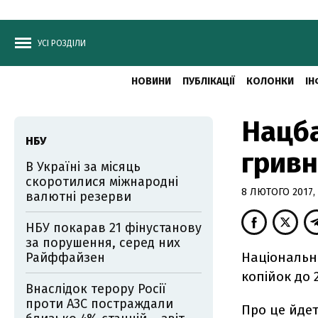
УСІ РОЗДІЛИ
НОВИНИ
ПУБЛІКАЦІЇ
КОЛОНКИ
ІН
Нацба
НБУ
гривн
В Україні за місяць
скоротилися міжнародні
8 ЛЮТОГО 2017, 
валютні резерви
НБУ покарав 21 фінустанову
за порушення, серед них
Національни
Райффайзен
копійок до 2
Внаслідок терору Росії
проти АЗС постраждали
Про це йде