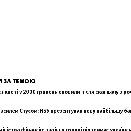
И ЗА ТЕМОЮ
нкноті у 2000 гривень оновили після скандалу з р
 Василем Стусом: НБУ презентував нову найбільшу б
іністра фінансів: падіння гривні підтримує українс