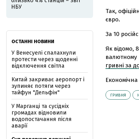
близько 4% станцій – звіт
НБУ
Так, офіцій
євро.
За 10 російс
ОСТАННІ НОВИНИ
Як відомо, 
У Венесуелі спалахнули
валютному 
протести через щоденні
гривні за д
відключення світла
Китай закриває аеропорт і
Економічна
зупиняє потяги через
тайфун "Дельфін"
ГРИВНЯ
У Марганці та сусідніх
громадах відновили
водопостачання після
аварії