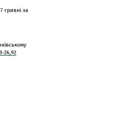
7 гривні за
нківському
8-26,92