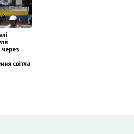
елі
ули
 через
ння світла