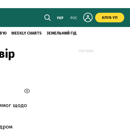
КЛУБ УП
УКР
РОС
В'Ю
WEEKLY CHARTS
ЗЕМЕЛЬНИЙ ГІД
вір
РЕКЛАМА:
вимог щодо
ндром