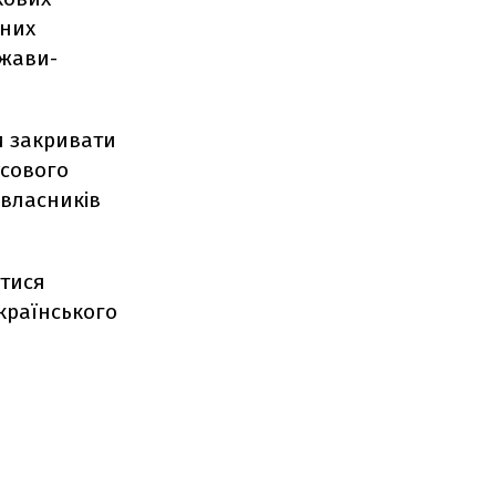
тних
ржави-
и закривати
усового
 власників
атися
країнського