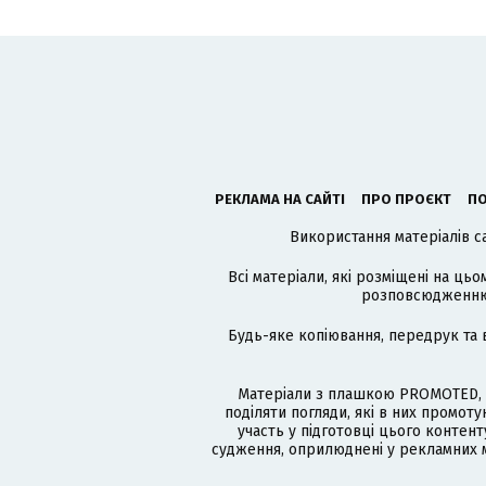
РЕКЛАМА НА САЙТІ
ПРО ПРОЄКТ
ПО
Використання матеріалів с
Всі матеріали, які розміщені на цьо
розповсюдженню в
Будь-яке копіювання, передрук та 
Матеріали з плашкою PROMOTED, 
поділяти погляди, які в них промо
участь у підготовці цього контенту
судження, оприлюднені у рекламних м