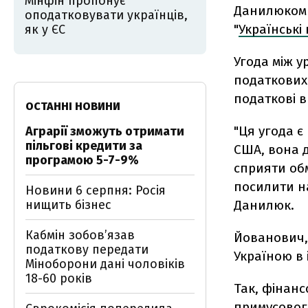
Мінфін пропонує
Данилюком 
оподатковувати українців,
"
Українські
як у ЄС
Угода між 
податкових
податкові в
ОСТАННІ НОВИНИ
"Ця угода є
Аграрії зможуть отримати
пільгові кредити за
США, вона 
програмою 5-7-9%
сприяти обм
посилити н
Новини 6 серпня: Росія
нищить бізнес
Данилюк.
Кабмін зобовʼязав
Йованович,
податкову передати
Україною в 
Міноборони дані чоловіків
18-60 років
Так, фінанс
примусовог