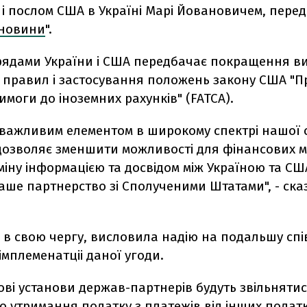
і послом США в Україні Марі Йовановичем, пере
 новини
".
урядами України і США передбачає покращення 
 правил і застосування положень закону США "П
имоги до іноземних рахунків" (FATCA).
 важливим елементом в широкому спектрі нашої с
дозволяє зменшити можливості для фінансових м
іну інформацією та досвідом між Україною та СШ
аше партнерство зі Сполученими Штатами", - ска
 в свою чергу, висловила надію на подальшу сп
імплеменатціі даної угоди.
ові установи держав-партнерів будуть звільнятис
о утримання податку з платежів від інших подат