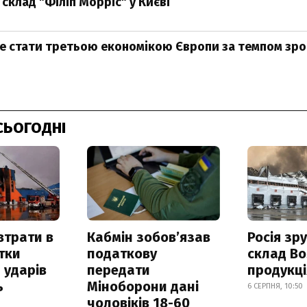
склад "Філіп Морріс" у Києві
е стати третьою економікою Європи за темпом зро
СЬОГОДНІ
втрати в
Кабмін зобовʼязав
Росія зр
итки
податкову
склад Bo
 ударів
передати
продукц
ь
Міноборони дані
6 СЕРПНЯ, 10:50
чоловіків 18-60