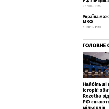
РФ знищила 
8 ЛИПНЯ, 11:55
Україна мож
МВФ
7 ЛИПНЯ, 14:58
ГОЛОВНЕ 
Найбільші 
історії: зб
Rozetka від
РФ сягают
мільярдів