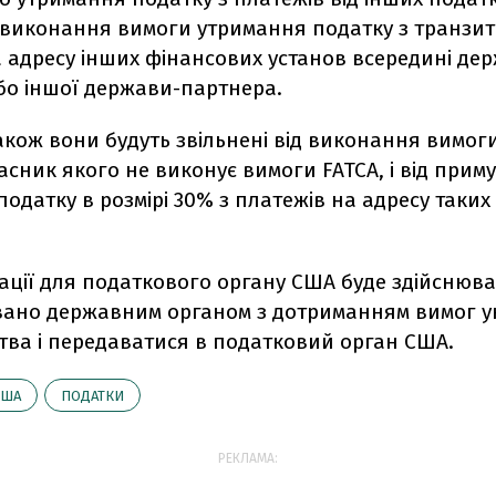
д виконання вимоги утримання податку з транзи
 адресу інших фінансових установ всередині де
бо іншої держави-партнера.
також вони будуть звільнені від виконання вимог
асник якого не виконує вимоги FATCA, і від прим
одатку в розмірі 30% з платежів на адресу таких
ації для податкового органу США буде здійснюв
вано державним органом з дотриманням вимог у
тва і передаватися в податковий орган США.
США
ПОДАТКИ
РЕКЛАМА: