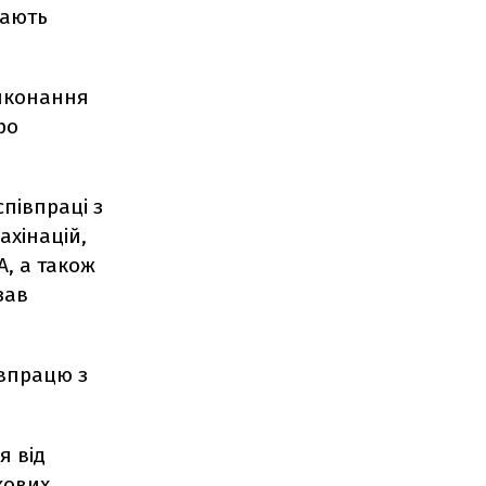
дають
виконання
ро
півпраці з
ахінацій,
А, а також
зав
івпрацю з
я від
кових