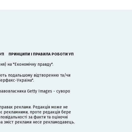
УП
ПРИНЦИПИ І ПРАВИЛА РОБОТИ УП
я) на "Економічну правду".
гають подальшому відтворенню та/чи
терфакс-Україна".
равовласника Getty Images - суворо
равах реклами. Редакція може не
 є рекламними, проте редакція бере
дповідальності за факти та оціночні
за зміст реклами несе рекламодавець.