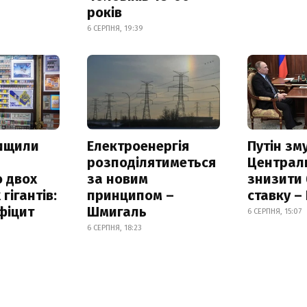
років
6 СЕРПНЯ, 19:39
нищили
Електроенергія
Путін зм
розподілятиметься
Централ
 двох
за новим
знизити
гігантів:
принципом –
ставку –
фіцит
Шмигаль
6 СЕРПНЯ, 15:07
6 СЕРПНЯ, 18:23