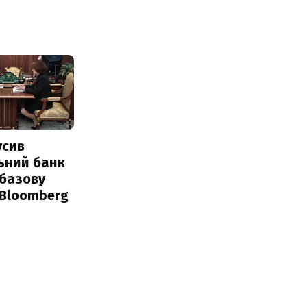
усив
ьний банк
 базову
 Bloomberg