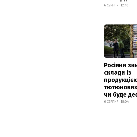
6 СЕРПНЯ, 12:10
Росіяни з
склади із
продукцією
тютюнових 
чи буде де
6 СЕРПНЯ, 18:04