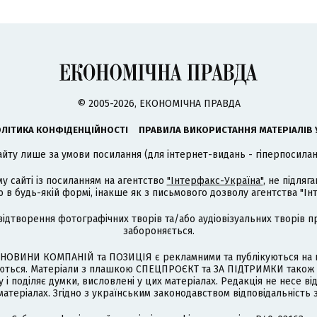
© 2005-2026, ЕКОНОМІЧНА ПРАВДА
ЛІТИКА КОНФІДЕНЦІЙНОСТІ
ПРАВИЛА ВИКОРИСТАННЯ МАТЕРІАЛІВ 
айту лише за умови посилання (для інтернет-видань - гіперпосиланн
му сайті із посиланням на агентство
"Інтерфакс-Україна"
, не підля
 будь-якій формі, інакше як з письмового дозволу агентства "Ін
відтворення фотографічних творів та/або аудіовізуальних творів п
забороняється.
НОВИНИ КОМПАНІЙ та ПОЗИЦІЯ є рекламними та публікуються на п
туються. Матеріали з плашкою СПЕЦПРОЄКТ та ЗА ПІДТРИМКИ також
 і поділяє думки, висловлені у цих матеріалах. Редакція не несе ві
атеріалах. Згідно з українським законодавством відповідальність 