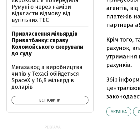
Єврокомісія попередила
Румунію через наміри
агентів, ві
відкласти відмову від
платежів на
вугільних ТЕС
партнера а
Привласнення мільярдів
Крім того, 
Приватбанку: справу
Коломойського скерували
рахунок, вл
до суду
утримання п
рахунків.
Мегазавод з виробництва
чипів у Техасі обійдеться
Збір інформ
SpaceX у 16,8 мільярдів
доларів
централізо
законодавс
ВСІ НОВИНИ
УКРАЇНА
РЕКЛАМА: