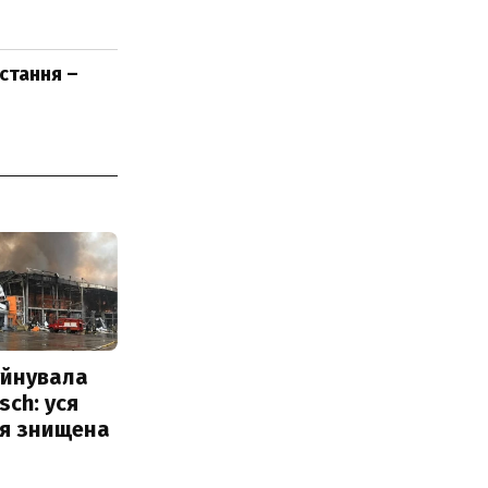
стання –
уйнувала
sch: уся
ія знищена