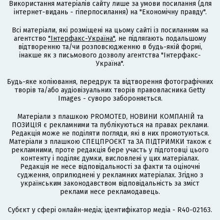
Використання матеріалів сайту лише за умови посилання (для
інтернет-видань - гіперпосилання) на "Економічну правду".
Всі матеріали, які розміщені на цьому сайті із посиланням на
агентство
"Інтерфакс-Україна"
, не підлягають подальшому
відтворенню та/чи розповсюдженню в будь-якій формі,
інакше як з письмового дозволу агентства "Інтерфакс-
Україна".
Будь-яке копіювання, передрук та відтворення фотографічних
творів та/або аудіовізуальних творів правовласника Getty
Images - суворо забороняється.
Матеріали з плашкою PROMOTED, НОВИНИ КОМПАНІЙ та
ПОЗИЦІЯ є рекламними та публікуються на правах реклами.
Редакція може не поділяти погляди, які в них промотуються.
Матеріали з плашкою СПЕЦПРОЄКТ та ЗА ПІДТРИМКИ також є
рекламними, проте редакція бере участь у підготовці цього
контенту і поділяє думки, висловлені у цих матеріалах.
Редакція не несе відповідальності за факти та оціночні
судження, оприлюднені у рекламних матеріалах. Згідно з
українським законодавством відповідальність за зміст
реклами несе рекламодавець.
Cубєкт у сфері онлайн-медіа; ідентифікатор медіа - R40-02163.