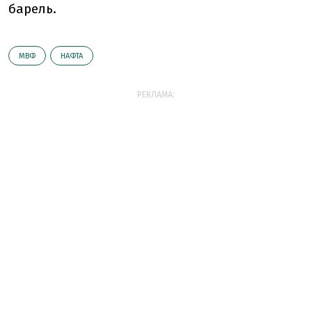
барель.
МВФ
НАФТА
РЕКЛАМА: