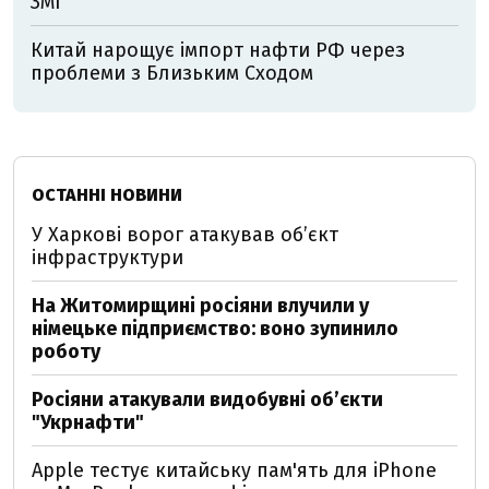
ЗМІ
Китай нарощує імпорт нафти РФ через
проблеми з Близьким Сходом
ОСТАННІ НОВИНИ
У Харкові ворог атакував обʼєкт
інфраструктури
На Житомирщині росіяни влучили у
німецьке підприємство: воно зупинило
роботу
Росіяни атакували видобувні обʼєкти
"Укрнафти"
Apple тестує китайську пам'ять для iPhone