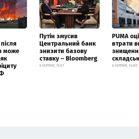
Путін змусив
PUMA оц
 після
Центральний банк
втрати в
в може
знизити базову
знищення
 як
ставку – Bloomberg
складськ
іциту
6 СЕРПНЯ, 15:07
6 СЕРПНЯ, 14:00
РФ