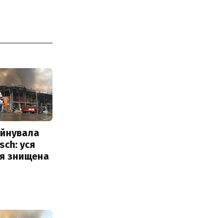
уйнувала
sch: уся
ія знищена