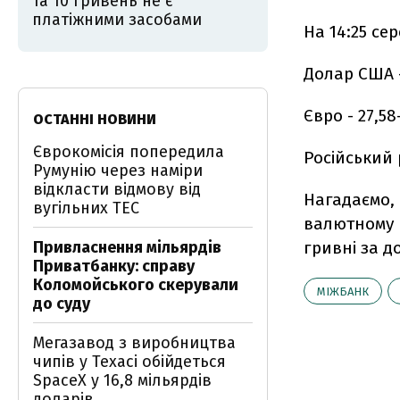
та 10 гривень не є
платіжними засобами
На 14:25 се
Долар США - 
Євро - 27,58
ОСТАННІ НОВИНИ
Єврокомісія попередила
Російський 
Румунію через наміри
відкласти відмову від
Нагадаємо, 
вугільних ТЕС
валютному 
Привласнення мільярдів
гривні за д
Приватбанку: справу
Коломойського скерували
МІЖБАНК
до суду
Мегазавод з виробництва
чипів у Техасі обійдеться
SpaceX у 16,8 мільярдів
доларів