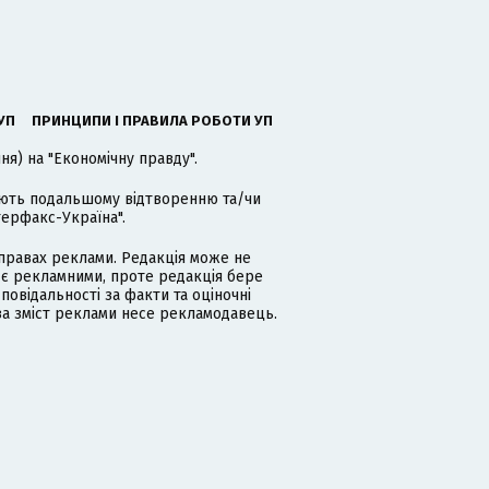
УП
ПРИНЦИПИ І ПРАВИЛА РОБОТИ УП
я) на "Економічну правду".
гають подальшому відтворенню та/чи
терфакс-Україна".
равах реклами. Редакція може не
 є рекламними, проте редакція бере
дповідальності за факти та оціночні
за зміст реклами несе рекламодавець.