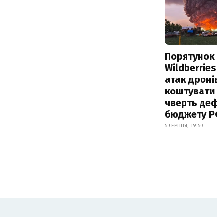
Порятунок
Wildberries
атак дроні
коштувати
чверть деф
бюджету 
5 СЕРПНЯ, 19:50