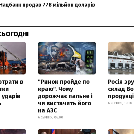
Нацбанк продав 778 мільйон доларів
СЬОГОДНІ
втрати в
"Ринок пройде по
Росія зр
итки
краю". Чому
склад Bo
 ударів
дорожчає пальне і
продукц
ь
чи вистачить його
6 СЕРПНЯ, 10:50
на АЗС
6 СЕРПНЯ, 06:00