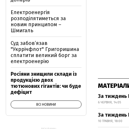
Електроенергія
розподілятиметься за
новим принципом –
Шмигаль
Суд забов’язав
"Укррічфлот" Григоришина
сплатити великий борг за
електроенерію
Росіяни знищили склади із
продукцією двох
МАТЕРІАЛ
тютюнових гігантів: чи буде
дефіцит
За тиждень 
6 ЧЕРВНЯ, 14:05
ВСІ НОВИНИ
За тиждень 
10 ТРАВНЯ, 18:00