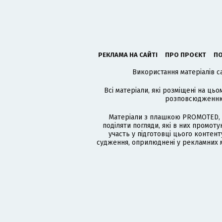
РЕКЛАМА НА САЙТІ
ПРО ПРОЄКТ
ПО
Використання матеріалів с
Всі матеріали, які розміщені на цьо
розповсюдженню в
Матеріали з плашкою PROMOTED, 
поділяти погляди, які в них промо
участь у підготовці цього контенту
судження, оприлюднені у рекламних м