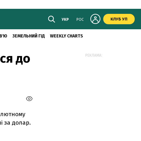
КЛУБ УП
УКР
РОС
В'Ю
ЗЕМЕЛЬНИЙ ГІД
WEEKLY CHARTS
ся до
РЕКЛАМА:
валютному
і за долар.