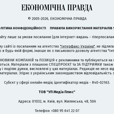
© 2005-2026, ЕКОНОМІЧНА ПРАВДА
ЛІТИКА КОНФІДЕНЦІЙНОСТІ
ПРАВИЛА ВИКОРИСТАННЯ МАТЕРІАЛІВ 
айту лише за умови посилання (для інтернет-видань - гіперпосиланн
му сайті із посиланням на агентство
"Інтерфакс-Україна"
, не підля
 будь-якій формі, інакше як з письмового дозволу агентства "Ін
НОВИНИ КОМПАНІЙ та ПОЗИЦІЯ є рекламними та публікуються на п
туються. Матеріали з плашкою СПЕЦПРОЄКТ та ЗА ПІДТРИМКИ також
 і поділяє думки, висловлені у цих матеріалах. Редакція не несе ві
атеріалах. Згідно з українським законодавством відповідальність 
Cубєкт у сфері онлайн-медіа; ідентифікатор медіа - R40-02163.
ТОВ "УП Медіа Плюс"
Адреса: 01032, м. Київ, вул. Жилянська, 48, 50А
Телефон: +380 95 641 22 07