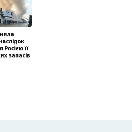
інила
наслідок
 Росією її
их запасів